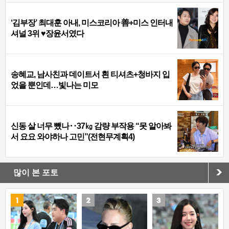
‘김부장’ 최대훈 아내, 미스코리아 善+미스 인터내
셔널 3위 ♥장윤서였다
송혜교, 남사친과 데이트서 흰 티셔츠+청바지 입
었을 뿐인데…빛나는 미모
신동 살 너무 뺐나‥37㎏ 감량 부작용 “못 알아봐
서 요요 와야하나 고민”(전현무계획4)
많이 본 포토