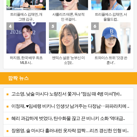
트리플에스 김채연, 개
샤를리즈 테론, 독보적
트리플에스 김채연, 서
그맨 김규..
인 귀걸이..
울월드컵..
하지원, 한국 배우 최초
엔믹스 설윤 ‘눈부신 미
트와이스 쯔위 ‘갓경 쓴
MLB 시..
소’[포..
훈녀’..
깜짝 뉴스
고소영, 낮술 마시다 노량진서 쫓겨나 “점심 때 4병 마셔”(바..
이정재, ♥임세령 비키니 인생샷 남겨주는 다정남‥파파라치에 ..
혜리 과감하게 벗었다, 탄수화물 끊고 끈 비니키 소화 ‘역대급..
장원영, 술 마시다 흘러내린 옷자락 깜짝…리즈 갱신한 인형 비..