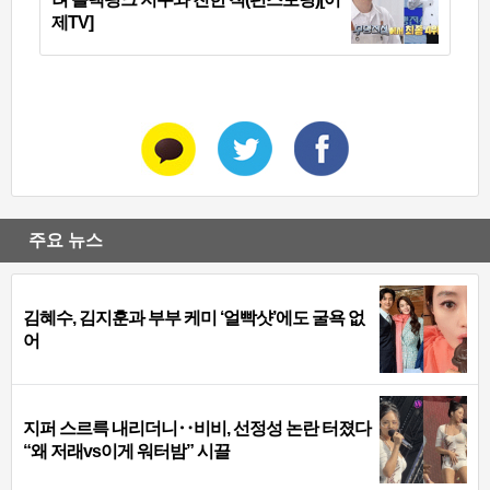
제TV]
주요 뉴스
김혜수, 김지훈과 부부 케미 ‘얼빡샷’에도 굴욕 없
어
지퍼 스르륵 내리더니‥비비, 선정성 논란 터졌다
“왜 저래vs이게 워터밤” 시끌