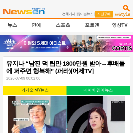
전체기사
|
많이본뉴스
|
사진구매
뉴스
연예
스포츠
포토엔
영상TV
유지나 “남진 덕 팁만 1800만원 받아→후배들
에 퍼주면 행복해” (퍼라)[어제TV]
2026-07-09 06:02:06
카카오 MY뉴스
네이버 연예뉴스