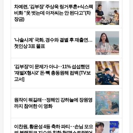
차예련, ‘김부장’ 주상욱 링거투혼+식스팩
비화 “옷 벗는데 아저씨는 안 된다고”(차
장금)
‘나솔사계’ 국화, 경수와 결별 후 재출연…
첫인상 3표 몰표
‘김부장’이 문제가 아냐‥11% 섭섭했던
‘재벌X형사2’ 돈·빽 총동원해 컴백 [TV보
고서]
원작이 뭐길래‥정해인 강하늘에 장원영
까지 참여한 이 영화
이찬원, 황윤성 4등 축하 파티‥손님 모으
려 블랙핑크 지수와 친한 척(편스토랑)[어