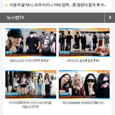
이동국 딸 재시, 파격 비키니 자태 깜짝…美 명문대 합격 후 리..
뉴스엔TV
방탄소년단, 시대가 ‘BTS’ 원해🎵 ..
에이티즈, 둠칫❣️ 둠칫❣&#..
미야오(MEOVV), 미모가 넘사벽 (출
에스파(aespa), 죄송해요🥺🎤마이..
국)[뉴스엔TV]