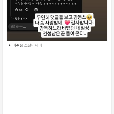
▲ 이주승 소셜미디어