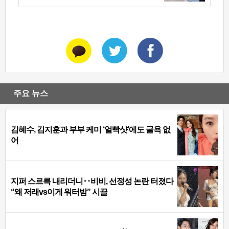
주요 뉴스
김혜수, 김지훈과 부부 케미 ‘얼빡샷’에도 굴욕 없
어
지퍼 스르륵 내리더니‥비비, 선정성 논란 터졌다
“왜 저래vs이게 워터밤” 시끌