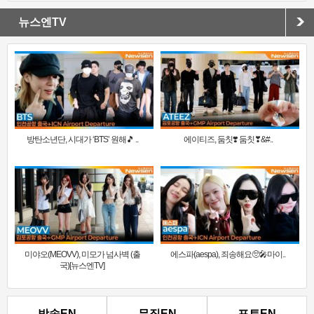
뉴스엔TV
방탄소년단, 시대가 ‘BTS’ 원해🎵 ..
에이티즈, 둠칫❣️ 둠칫❣&#..
미야오(MEOVV), 미모가 넘사벽 (출
에스파(aespa), 죄송해요🥺🎤마이..
국)[뉴스엔TV]
방송EN
뮤직EN
포토EN