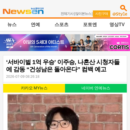
전체기사
|
많이본뉴스
|
사진구매
뉴스
연예
스포츠
포토엔
영상TV
‘서바이벌 1억 우승’ 이주승, 나혼산 시청자들
에 감동 “건성남은 돌아온다” 컴백 예고
2026-07-09 08:26:18
카카오 MY뉴스
네이버 연예뉴스