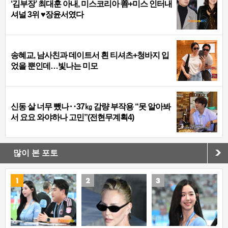
‘김부장’ 최대훈 아내, 미스코리아 善+미스 인터내
셔널 3위 ♥장윤서였다
송혜교, 남사친과 데이트서 흰 티셔츠+청바지 입
었을 뿐인데…빛나는 미모
신동 살 너무 뺐나‥37㎏ 감량 부작용 “못 알아봐
서 요요 와야하나 고민”(전현무계획4)
많이 본 포토