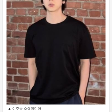
▲ 이주승 소셜미디어