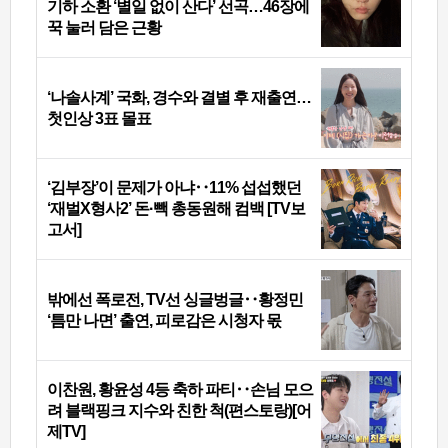
기하 소환 ‘별일 없이 산다’ 선곡…46장에
꾹 눌러 담은 근황
‘나솔사계’ 국화, 경수와 결별 후 재출연…
첫인상 3표 몰표
‘김부장’이 문제가 아냐‥11% 섭섭했던
‘재벌X형사2’ 돈·빽 총동원해 컴백 [TV보
고서]
밖에선 폭로전, TV선 싱글벙글‥황정민
‘틈만 나면’ 출연, 피로감은 시청자 몫
이찬원, 황윤성 4등 축하 파티‥손님 모으
려 블랙핑크 지수와 친한 척(편스토랑)[어
제TV]