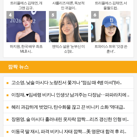
트리플에스 김채연, 개
샤를리즈 테론, 독보적
트리플에스 김채연, 서
그맨 김규..
인 귀걸이..
울월드컵..
하지원, 한국 배우 최초
엔믹스 설윤 ‘눈부신 미
트와이스 쯔위 ‘갓경 쓴
MLB 시..
소’[포..
훈녀’..
깜짝 뉴스
고소영, 낮술 마시다 노량진서 쫓겨나 “점심 때 4병 마셔”(바..
이정재, ♥임세령 비키니 인생샷 남겨주는 다정남‥파파라치에 ..
혜리 과감하게 벗었다, 탄수화물 끊고 끈 비니키 소화 ‘역대급..
장원영, 술 마시다 흘러내린 옷자락 깜짝…리즈 갱신한 인형 비..
이동국 딸 재시, 파격 비키니 자태 깜짝…美 명문대 합격 후 리..