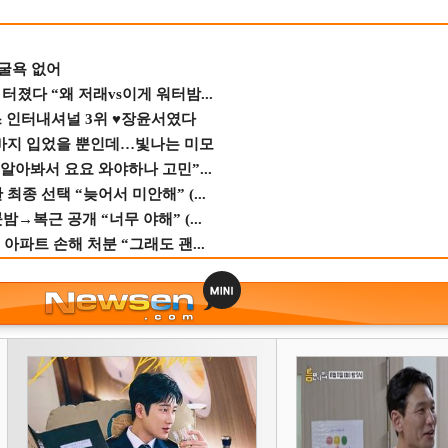
 굴욕 없어
졌다 “왜 저래vs이게 워터밤...
스 인터내셔널 3위 ♥장윤서였다
바지 입었을 뿐인데…빛나는 미모
 알아봐서 요요 와야하나 고민”...
종 선택 “늦어서 미안해” (...
→복근 공개 “너무 야해” (...
 아파트 손해 처분 “그래도 괜...