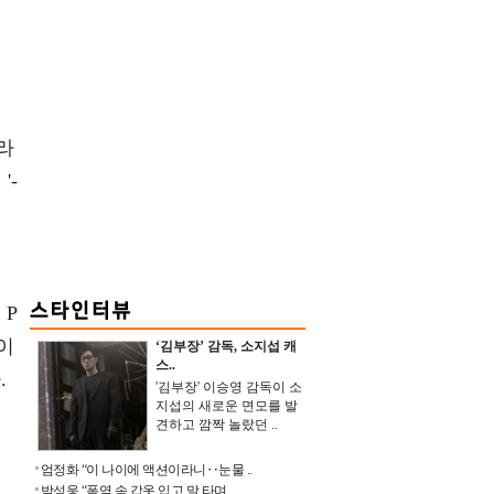
라
'-
 P
이
‘김부장’ 감독, 소지섭 캐
스..
.
'김부장' 이승영 감독이 소
지섭의 새로운 면모를 발
견하고 깜짝 놀랐던 ..
엄정화 “이 나이에 액션이라니‥눈물 ..
박성웅 “폭염 속 갑옷 입고 말 타며 ..