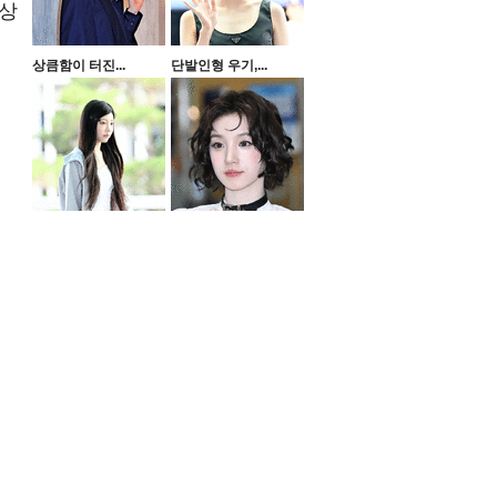
경상
상큼함이 터진...
단발인형 우기,...