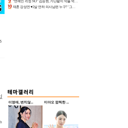
“연예인 걱정 NO” 김승현, 가난팔이 악플 억울할만‥아내+딸과 日 여행
재혼 강성연 ♥2살 연하 의사남편 누구? ‘그알’ 자문의에 훈남 비주얼 초엘리트 스펙 [종합]
5
있
이영애, 변치않...
미야오 깜찍한 ...
수