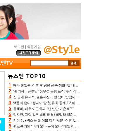
로그인
|
회원가입
배우 최일순, 이혼 후 20년 산속 생활 “딸 내가 버렸다고 원망‥맘 아파”(특종)[어제TV]
‘혼외자→유부남’ 정우성 근황 포착, 수식억 해킹 피해 후배 만났다 “존경하는”
집 공개 유재석, 결혼사진 라면 냄비 받침대 되고 분노‥가족사진도 피해(놀뭐)[어제TV]
백윤식 손녀+정시아 딸 첫 유화 공개, LA 아트쇼→서울국제조각페스타 작가다운 수준급 실력
유혜리, 배우 이근희과 1년 반만 이혼 왜? “식칼 꽂고 의자 던져” 충격 폭로(특종)[어제TV]
임지연, 그림 같은 발리 배경? 뼈말라 청순 비키니 핏에 상대 안 되네
김성수, ♥박소윤 집 이불 폐기 처분 “어떤 X이랑 썼을지 몰라” 질투(신랑수업2)[어제TV]
44kg 송가인 “비가 오나 눈이 오나” 매일 이 운동, 허벅지 근육량 상승+체지방 감소