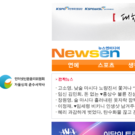
고소영, 낮술 마시다 노량진서 쫓겨나 “점
임신 김민희, 돈 없는 ♥홍상수 불륜 진심
장원영, 술 마시다 흘러내린 옷자락 
이정재, ♥임세령 비키니 인생샷 남겨주
혜리 과감하게 벗었다, 탄수화물 끊고 끈