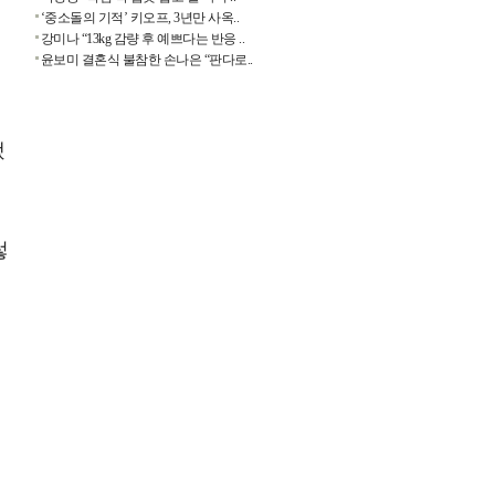
주
‘중소돌의 기적’ 키오프, 3년만 사옥..
강미나 “13kg 감량 후 예쁘다는 반응 ..
윤보미 결혼식 불참한 손나은 “판다로..
베
됐
렇