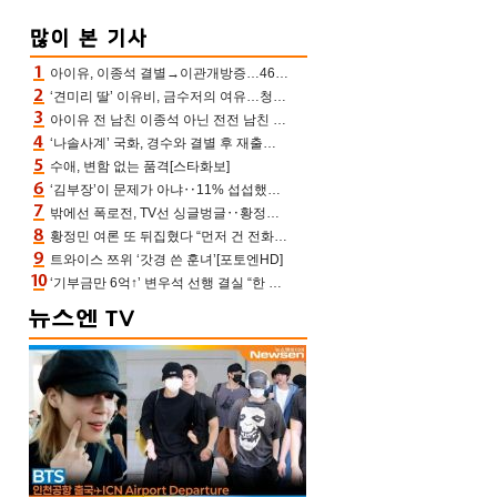
아이유, 이종석 결별→이관개방증…46장 꽉 채운 유애나 ♥ “열심히 사는 중”
‘견미리 딸’ 이유비, 금수저의 여유…청순 미모에 반전 슬림 라인
아이유 전 남친 이종석 아닌 전전 남친 장기하 소환 ‘별일 없이 산다’ 선곡…46장에 꾹 눌러 담은 근황
‘나솔사계’ 국화, 경수와 결별 후 재출연…첫인상 3표 몰표
수애, 변함 없는 품격[스타화보]
‘김부장’이 문제가 아냐‥11% 섭섭했던 ‘재벌X형사2’ 돈·빽 총동원해 컴백 [TV보고서]
밖에선 폭로전, TV선 싱글벙글‥황정민 ‘틈만 나면’ 출연, 피로감은 시청자 몫
황정민 여론 또 뒤집혔다 “먼저 건 전화 62통, 그만 연락해” vs 女팬 “녹취 다 올려” 진흙탕 싸움
트와이스 쯔위 ‘갓경 쓴 훈녀’[포토엔HD]
‘기부금만 6억↑’ 변우석 선행 결실 “한 아이 치료 마쳐”‥‘유캠’ 출연자가 전한 미담