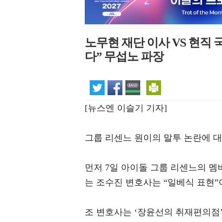
노무현 재단 이사 VS 현직 
다” 무섭노 파장
[뉴스엔 이슬기 기자]
그룹 리센느 원이의 말투 논란에 
먼저 7일 아이돌 그룹 리센느의 멤
는 조수진 변호사는 “일베식 표현”
조 변호사는 ‘장윤선의 취재편의점’