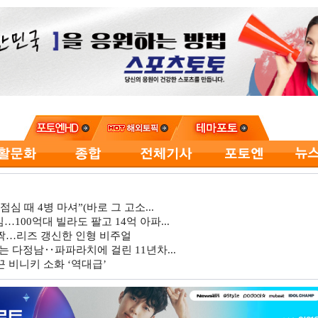
심 때 4병 마셔”(바로 그 고소...
…100억대 빌라도 팔고 14억 아파...
깜짝…리즈 갱신한 인형 비주얼
는 다정남‥파파라치에 걸린 11년차...
 비니키 소화 ‘역대급’