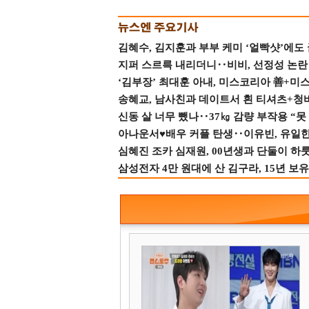
김혜수, 김지훈과 부부 케미 ‘얼빡샷’에도
지퍼 스르륵 내리더니‥비비, 선정성 논란 터
‘김부장’ 최대훈 아내, 미스코리아 善+미
송혜교, 남사친과 데이트서 흰 티셔츠+청
신동 살 너무 뺐나‥37㎏ 감량 부작용 “못
아나운서♥배우 커플 탄생‥이유빈, 유일한 최
심혜진 조카 심재원, 00년생과 단둘이 하룻밤
삼성전자 4만 원대에 산 김구라, 15년 보유