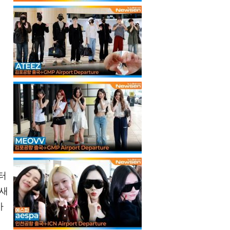
터
양새
아