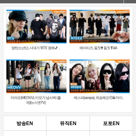
방탄소년단, 시대가 ‘BTS’ 원해🎵 ..
에이티즈, 둠칫❣️ 둠칫❣&#..
미야오(MEOVV), 미모가 넘사벽 (출
에스파(aespa), 죄송해요🥺🎤마이..
국)[뉴스엔TV]
방송EN
뮤직EN
포토EN