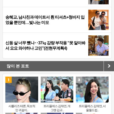
송혜교, 남사친과 데이트서 흰 티셔츠+청바지 입
었을 뿐인데…빛나는 미모
신동 살 너무 뺐나‥37㎏ 감량 부작용 “못 알아봐
서 요요 와야하나 고민”(전현무계획4)
많이 본 포토
샤를리즈 테론, 독보적
트리플에스 김채연, 개
트리플에스 김채연, 서
인 귀걸이..
그맨 김규..
울월드컵..