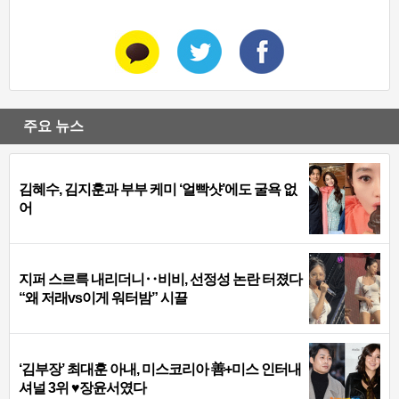
주요 뉴스
김혜수, 김지훈과 부부 케미 ‘얼빡샷’에도 굴욕 없
어
지퍼 스르륵 내리더니‥비비, 선정성 논란 터졌다
“왜 저래vs이게 워터밤” 시끌
‘김부장’ 최대훈 아내, 미스코리아 善+미스 인터내
셔널 3위 ♥장윤서였다