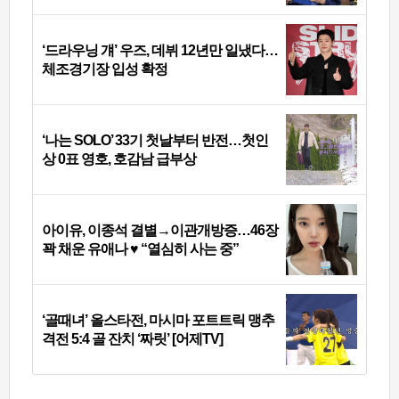
‘드라우닝 걔’ 우즈, 데뷔 12년만 일냈다…
체조경기장 입성 확정
‘나는 SOLO’ 33기 첫날부터 반전…첫인
상 0표 영호, 호감남 급부상
아이유, 이종석 결별→이관개방증…46장
꽉 채운 유애나 ♥ “열심히 사는 중”
‘골때녀’ 올스타전, 마시마 포트트릭 맹추
격전 5:4 골 잔치 ‘짜릿’ [어제TV]