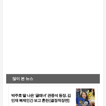
많이 본 뉴스
박주호 딸 나은 ‘골때녀’ 관중석 등장, 김
민재 복제인간 보고 혼란 [결정적장면]