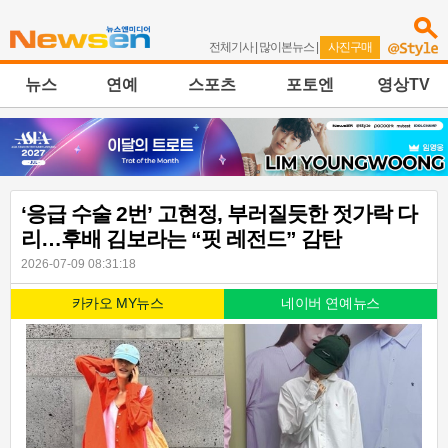
전체기사
|
많이본뉴스
|
사진구매
뉴스
연예
스포츠
포토엔
영상TV
‘응급 수술 2번’ 고현정, 부러질듯한 젓가락 다
리…후배 김보라는 “핏 레전드” 감탄
2026-07-09 08:31:18
카카오 MY뉴스
네이버 연예뉴스