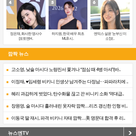
정은채, 화사한 명사수
하지원, 한국 배우 최초
엔믹스 설윤 ‘눈부신 미
[포토엔H..
MLB 시..
소’[포..
깜짝 뉴스
고소영, 낮술 마시다 노량진서 쫓겨나 “점심 때 4병 마셔”(바..
이정재, ♥임세령 비키니 인생샷 남겨주는 다정남‥파파라치에 ..
혜리 과감하게 벗었다, 탄수화물 끊고 끈 비니키 소화 ‘역대급..
장원영, 술 마시다 흘러내린 옷자락 깜짝…리즈 갱신한 인형 비..
이동국 딸 재시, 파격 비키니 자태 깜짝…美 명문대 합격 후 리..
뉴스엔TV