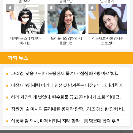
‘걸크러시..
글라스만..
인 귀걸이..
베이비몬스터 치키타
트리플에스 김채연, 서
정은채, 화사한 명사수
‘화려한 ..
울월드컵..
[포토엔H..
깜짝 뉴스
고소영, 낮술 마시다 노량진서 쫓겨나 “점심 때 4병 마셔”(바..
이정재, ♥임세령 비키니 인생샷 남겨주는 다정남‥파파라치에 ..
혜리 과감하게 벗었다, 탄수화물 끊고 끈 비니키 소화 ‘역대급..
장원영, 술 마시다 흘러내린 옷자락 깜짝…리즈 갱신한 인형 비..
이동국 딸 재시, 파격 비키니 자태 깜짝…美 명문대 합격 후 리..