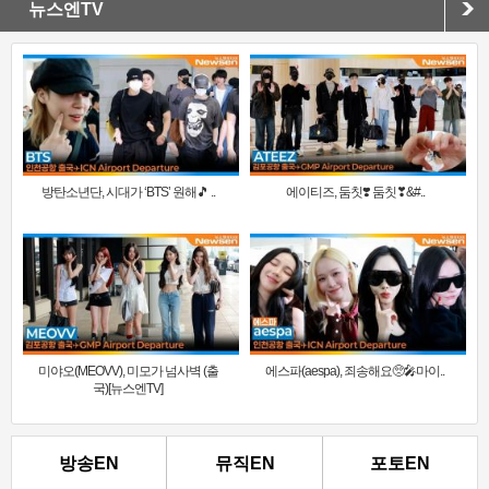
뉴스엔TV
방탄소년단, 시대가 ‘BTS’ 원해🎵 ..
에이티즈, 둠칫❣️ 둠칫❣&#..
미야오(MEOVV), 미모가 넘사벽 (출
에스파(aespa), 죄송해요🥺🎤마이..
국)[뉴스엔TV]
방송EN
뮤직EN
포토EN