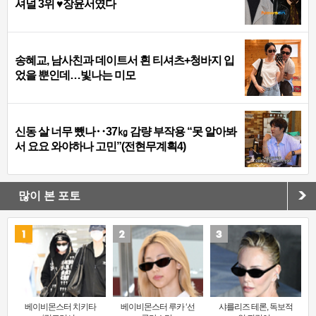
셔널 3위 ♥장윤서였다
송혜교, 남사친과 데이트서 흰 티셔츠+청바지 입
었을 뿐인데…빛나는 미모
신동 살 너무 뺐나‥37㎏ 감량 부작용 “못 알아봐
서 요요 와야하나 고민”(전현무계획4)
많이 본 포토
베이비몬스터 치키타
베이비몬스터 루카 ‘선
샤를리즈 테론, 독보적