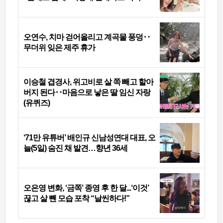
오연수, 치마 걷어올리고 계곡물 풍덩‥
무더위 잊은 제주 휴가
이승철 겹경사, 위고비로 살 쪽 빼고 할아
버지 된다‥마음으로 낳은 딸 임신 자랑
(유퀴즈)
‘71만 유튜버’ 배인규 신남성연대 대표, 오
늘(5일) 숨진 채 발견…향년 36세
오은영 변화, ‘금쪽’ 종영 후 한 달...‘이것’
끊고 살 뺀 모습 포착 “날씬하다!”