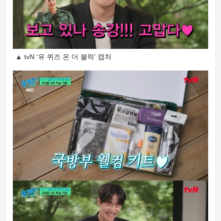
▲ tvN ‘유 퀴즈 온 더 블럭’ 캡처