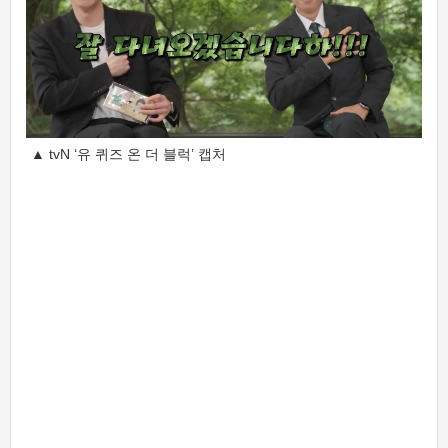
▲ tvN ‘유 퀴즈 온 더 블럭’ 캡처