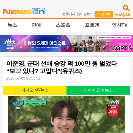
전체기사
|
많이본뉴스
|
사진구매
뉴스
연예
스포츠
포토엔
영상TV
이준영, 군대 선배 송강 덕 100만 원 벌었다
“보고 있나? 고맙다”(유퀴즈)
2026-07-09 05:55:52
카카오 MY뉴스
네이버 연예뉴스