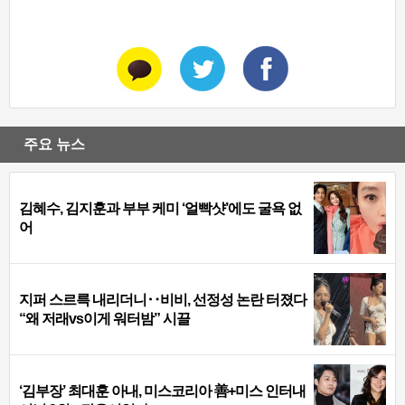
주요 뉴스
김혜수, 김지훈과 부부 케미 ‘얼빡샷’에도 굴욕 없
어
지퍼 스르륵 내리더니‥비비, 선정성 논란 터졌다
“왜 저래vs이게 워터밤” 시끌
‘김부장’ 최대훈 아내, 미스코리아 善+미스 인터내