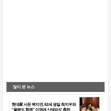
많이 본 뉴스
현대家 사돈 백지연, 62세 생일 최지우와
“올해도 함께” 이영애 신애라도 축하