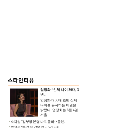
엄정화 “신체 나이 30대, 3
년..
엄정화가 30대 초반 신체
나이를 유지하는 비결을
밝혔다. 엄정화는 8월 4일
서울 ..
소지섭 “김부장 본명 나도 몰라‥들었..
박성웅 “폭염 속 갑옷 입고 말 타며 ..