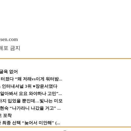
en.com
재배포 금지
 굴욕 없어
졌다 “왜 저래vs이게 워터밤...
스 인터내셔널 3위 ♥장윤서였다
 알아봐서 요요 와야하나 고민”...
바지 입었을 뿐인데…빛나는 미모
숙 “나가라니 나갔을 거고” ...
모 포착
종 선택 “늦어서 미안해” (...