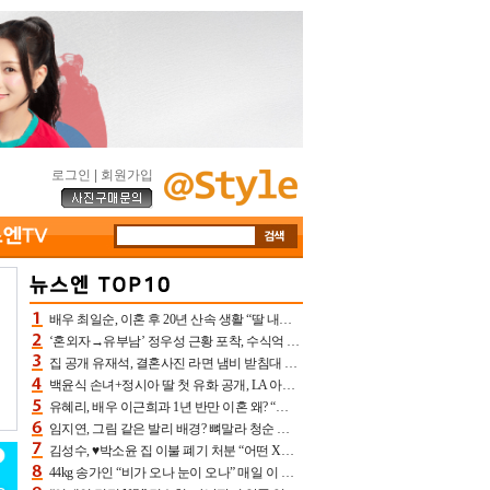
로그인
|
회원가입
배우 최일순, 이혼 후 20년 산속 생활 “딸 내가 버렸다고 원망‥맘 아파”(특종)[어제TV]
‘혼외자→유부남’ 정우성 근황 포착, 수식억 해킹 피해 후배 만났다 “존경하는”
집 공개 유재석, 결혼사진 라면 냄비 받침대 되고 분노‥가족사진도 피해(놀뭐)[어제TV]
백윤식 손녀+정시아 딸 첫 유화 공개, LA 아트쇼→서울국제조각페스타 작가다운 수준급 실력
유혜리, 배우 이근희과 1년 반만 이혼 왜? “식칼 꽂고 의자 던져” 충격 폭로(특종)[어제TV]
임지연, 그림 같은 발리 배경? 뼈말라 청순 비키니 핏에 상대 안 되네
김성수, ♥박소윤 집 이불 폐기 처분 “어떤 X이랑 썼을지 몰라” 질투(신랑수업2)[어제TV]
44kg 송가인 “비가 오나 눈이 오나” 매일 이 운동, 허벅지 근육량 상승+체지방 감소