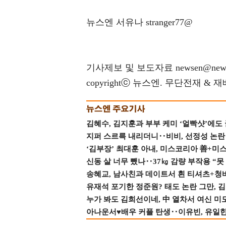
뉴스엔 서유나 stranger77@
기사제보 및 보도자료 newsen@news
copyrightⓒ 뉴스엔. 무단전재 & 
김혜수, 김지훈과 부부 케미 ‘얼빡샷’에도
지퍼 스르륵 내리더니‥비비, 선정성 논란 터
‘김부장’ 최대훈 아내, 미스코리아 善+미
신동 살 너무 뺐나‥37㎏ 감량 부작용 “못
송혜교, 남사친과 데이트서 흰 티셔츠+청
유재석 포기한 정준원? 태도 논란 그만, 김현
누가 봐도 김희선이네, 中 열차서 여신 미
아나운서♥배우 커플 탄생‥이유빈, 유일한 최