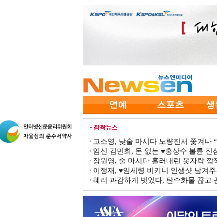
고소영, 낮술 마시다 노량진서 쫓겨나 “점
임신 김민희, 돈 없는 ♥홍상수 불륜 진심
장원영, 술 마시다 흘러내린 옷자락 
이정재, ♥임세령 비키니 인생샷 남겨주
혜리 과감하게 벗었다, 탄수화물 끊고 끈