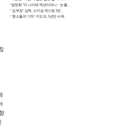
엄정화 “이 나이에 액션이라니‥눈물 ..
‘김부장’ 감독, 소지섭 캐스팅 2번 ..
‘중소돌의 기적’ 키오프, 3년만 사옥..
침
세
아
 향
인