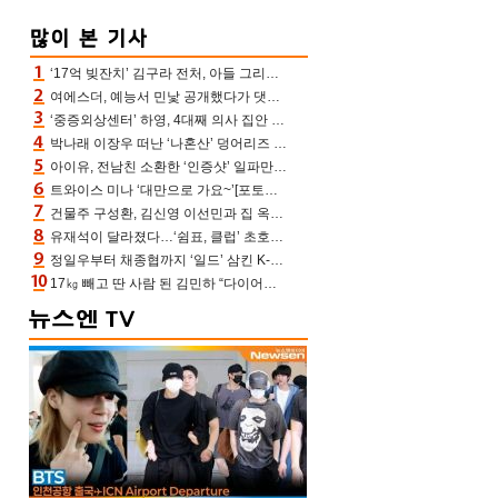
‘17억 빚잔치’ 김구라 전처, 아들 그리는 “나 뿐인데” 친엄마 챙기는 효심 눈길
여에스더, 예능서 민낯 공개했다가 댓글에 충격 “눈 왜 저렇게 처졌냐고”(에스더TV)
‘중증외상센터’ 하영, 4대째 의사 집안 인증 “증조부, 고종 황제 진료”(옥문아)[어제TV]
박나래 이장우 떠난 ‘나혼산’ 덩어리즈 왔다, 1인 1케이크에 팜유 전현무 충격[어제TV]
아이유, 전남친 소환한 ‘인증샷’ 일파만파 속…남사친 변우석 선물도 남겼나 ‘훈훈’
트와이스 미나 ‘대만으로 가요~’[포토엔HD]
건물주 구성환, 김신영 이선민과 집 옥상서 41만원 한우 파티 “화력이 성화봉송”(나혼산)
유재석이 달라졌다…‘쉼표, 클럽’ 초호화 코스에 주우재도 감탄 (놀면 뭐하니?)
정일우부터 채종협까지 ‘일드’ 삼킨 K-배우들의 매서운 돌풍
17㎏ 빼고 딴 사람 된 김민하 “다이어트 화제돼 깜짝, 이럴 일인가”(전현무계획4)[어제TV]