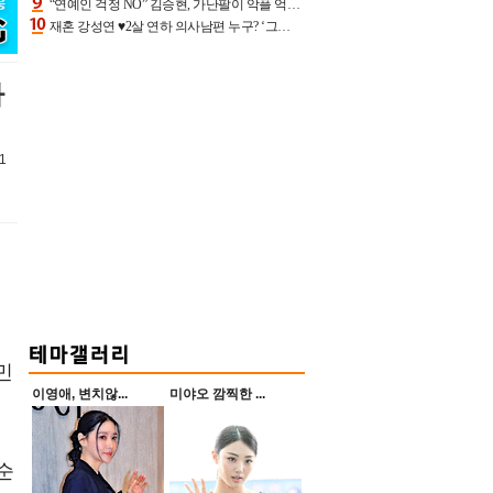
“연예인 걱정 NO” 김승현, 가난팔이 악플 억울할만‥아내+딸과 日 여행
재혼 강성연 ♥2살 연하 의사남편 누구? ‘그알’ 자문의에 훈남 비주얼 초엘리트 스펙 [종합]
라
1
민
이영애, 변치않...
미야오 깜찍한 ...
순