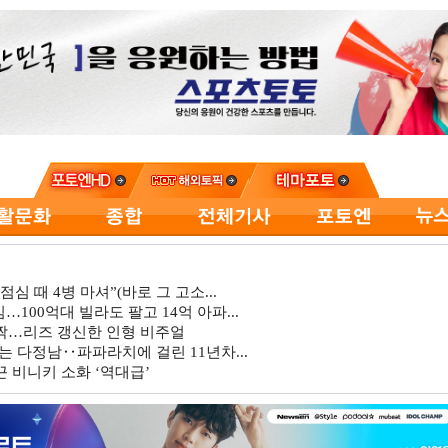
심 때 4병 마셔”(바로 그 고소...
…100억대 빌라도 팔고 14억 아파...
깜짝…리즈 갱신한 인형 비주얼
는 다정남‥파파라치에 걸린 11년차...
 비니키 소화 ‘역대급’