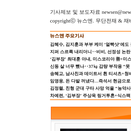
기사제보 및 보도자료 newsen@news
copyrightⓒ 뉴스엔. 무단전재 & 
김혜수, 김지훈과 부부 케미 ‘얼빡샷’에도
지퍼 스르륵 내리더니‥비비, 선정성 논란 터
‘김부장’ 최대훈 아내, 미스코리아 善+미
신동 살 너무 뺐나‥37㎏ 감량 부작용 “못
송혜교, 남사친과 데이트서 흰 티셔츠+청
임영웅, 돈 다발 꺼냈다…즉석서 현금으로 
김정렬, 친형 군대 구타 사망 억울 “농약사
차예련, ‘김부장’ 주상욱 링거투혼+식스팩 