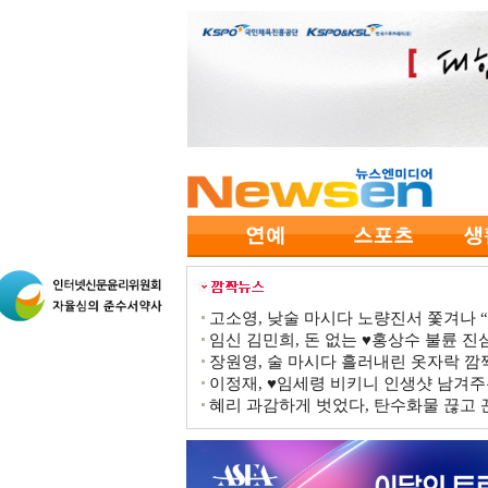
고소영, 낮술 마시다 노량진서 쫓겨나 “점
임신 김민희, 돈 없는 ♥홍상수 불륜 진심
장원영, 술 마시다 흘러내린 옷자락 
이정재, ♥임세령 비키니 인생샷 남겨주
혜리 과감하게 벗었다, 탄수화물 끊고 끈