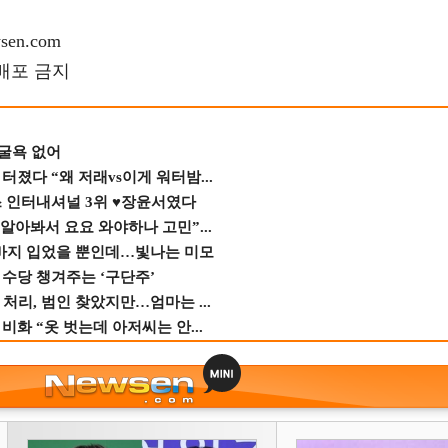
en.com
재배포 금지
 굴욕 없어
졌다 “왜 저래vs이게 워터밤...
스 인터내셔널 3위 ♥장윤서였다
 알아봐서 요요 와야하나 고민”...
바지 입었을 뿐인데…빛나는 미모
수당 챙겨주는 ‘구단주’
 처리, 범인 찾았지만…엄마는 ...
비화 “옷 벗는데 아저씨는 안...