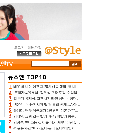
로그인
|
회원가입
배우 최일순, 이혼 후 20년 산속 생활 “딸 내가 버렸다고 원망‥맘 아파”(특종)[어제TV]
‘혼외자→유부남’ 정우성 근황 포착, 수식억 해킹 피해 후배 만났다 “존경하는”
집 공개 유재석, 결혼사진 라면 냄비 받침대 되고 분노‥가족사진도 피해(놀뭐)[어제TV]
백윤식 손녀+정시아 딸 첫 유화 공개, LA 아트쇼→서울국제조각페스타 작가다운 수준급 실력
유혜리, 배우 이근희과 1년 반만 이혼 왜? “식칼 꽂고 의자 던져” 충격 폭로(특종)[어제TV]
임지연, 그림 같은 발리 배경? 뼈말라 청순 비키니 핏에 상대 안 되네
김성수, ♥박소윤 집 이불 폐기 처분 “어떤 X이랑 썼을지 몰라” 질투(신랑수업2)[어제TV]
44kg 송가인 “비가 오나 눈이 오나” 매일 이 운동, 허벅지 근육량 상승+체지방 감소