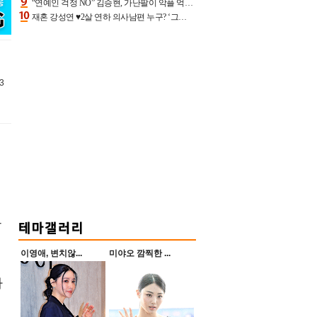
“연예인 걱정 NO” 김승현, 가난팔이 악플 억울할만‥아내+딸과 日 여행
재혼 강성연 ♥2살 연하 의사남편 누구? ‘그알’ 자문의에 훈남 비주얼 초엘리트 스펙 [종합]
3
트
이영애, 변치않...
미야오 깜찍한 ...
자