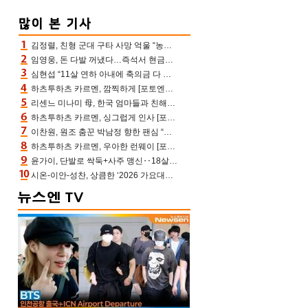
김정렬, 친형 군대 구타 사망 억울 “농약사 처리, 범인 찾았지만…엄마는 이미 치매”(데이앤나잇)
임영웅, 돈 다발 꺼냈다…즉석서 현금으로 수당 챙겨주는 ‘구단주’
심현섭 “11살 연하 아내에 축의금 다 뺏겨, 집도 아내 명의” (동치미)[결정적장면]
하츠투하츠 카르멘, 깜찍하게 [포토엔HD]
리센느 미나미 母, 한국 엄마들과 친해진 비결=BTS “최애 정국 얘기로 통해”(전참시)
하츠투하츠 카르멘, 싱그럽게 인사 [포토엔HD]
이찬원, 원조 춤꾼 박남정 향한 팬심 “어머님 잘 계시지” 폭소(불후)
하츠투하츠 카르멘, 우아한 런웨이 [포토엔HD]
윤가이, 단발로 싹둑+사주 맹신‥18살 연상 ♥장기하 반한 엉뚱·열정 매력(전참시)
시온-이안-성찬, 상큼한 ‘2026 가요대전 썸머’ MC [포토엔HD]