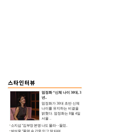
엄정화 “신체 나이 30대, 3
년..
엄정화가 30대 초반 신체
나이를 유지하는 비결을
밝혔다. 엄정화는 8월 4일
서울 ..
소지섭 “김부장 본명 나도 몰라‥들었..
박성웅 “폭염 속 갑옷 입고 말 타며 ..