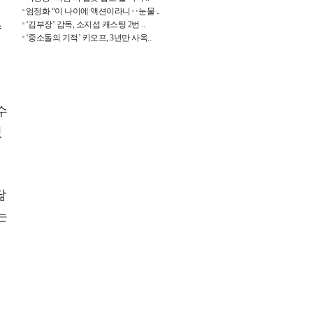
엄정화 “이 나이에 액션이라니‥눈물 ..
‘김부장’ 감독, 소지섭 캐스팅 2번 ..
수
‘중소돌의 기적’ 키오프, 3년만 사옥..
수
있
닮
는