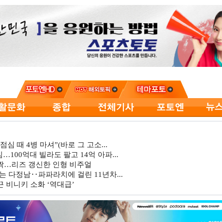
심 때 4병 마셔”(바로 그 고소...
…100억대 빌라도 팔고 14억 아파...
깜짝…리즈 갱신한 인형 비주얼
는 다정남‥파파라치에 걸린 11년차...
 비니키 소화 ‘역대급’