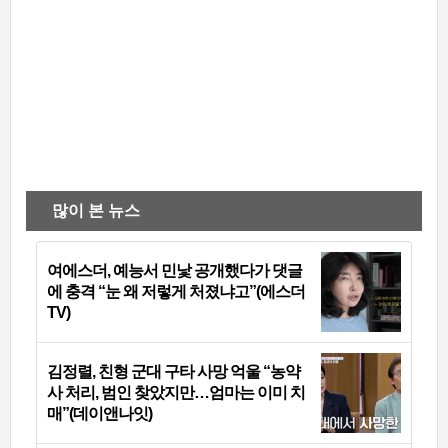
많이 본 뉴스
여에스더, 예능서 민낯 공개했다가 댓글
에 충격 “눈 왜 저렇게 처졌냐고”(에스더
TV)
김정렬, 친형 군대 구타 사망 억울 “농약
사 처리, 범인 찾았지만…엄마는 이미 치
매”(데이앤나잇)