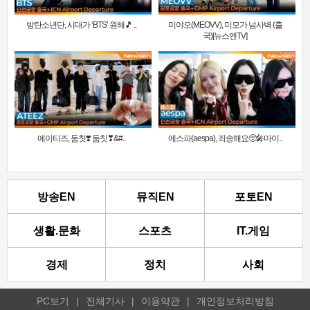
방탄소년단, 시대가 ‘BTS’ 원해🎵 ..
미야오(MEOVV), 미모가 넘사벽 (출
국)[뉴스엔TV]
에이티즈, 둠칫❣️ 둠칫❣&#..
에스파(aespa), 죄송해요🥺🎤마이..
방송EN
뮤직EN
포토EN
생활.문화
스포츠
IT.게임
경제
정치
사회
PC보기
|
전체기사
|
이용약관
|
개인정보처리방침