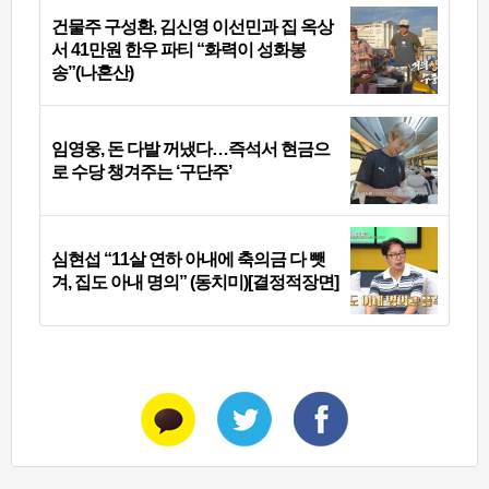
건물주 구성환, 김신영 이선민과 집 옥상
서 41만원 한우 파티 “화력이 성화봉
송”(나혼산)
임영웅, 돈 다발 꺼냈다…즉석서 현금으
로 수당 챙겨주는 ‘구단주’
심현섭 “11살 연하 아내에 축의금 다 뺏
겨, 집도 아내 명의” (동치미)[결정적장면]