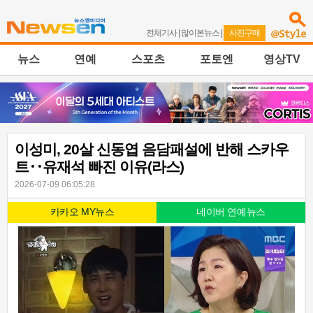
전체기사
|
많이본뉴스
|
사진구매
뉴스
연예
스포츠
포토엔
영상TV
이성미, 20살 신동엽 음담패설에 반해 스카우
트‥유재석 빠진 이유(라스)
2026-07-09 06:05:28
카카오 MY뉴스
네이버 연예뉴스