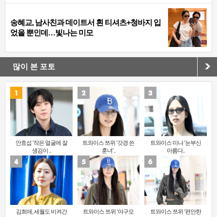
송혜교, 남사친과 데이트서 흰 티셔츠+청바지 입
었을 뿐인데…빛나는 미모
많이 본 포토
안효섭 ‘작은 얼굴에 잘
트와이스 쯔위 ‘갓경 쓴
트와이스 미나 ‘눈부신
생김이 ..
훈녀’..
아름다..
김희애, 세월도 비켜간
트와이스 쯔위 ‘야구모
트와이스 쯔위 ‘편안한