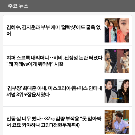
주요 뉴스
김혜수, 김지훈과 부부 케미 ‘얼빡샷’에도 굴욕 없
어
지퍼 스르륵 내리더니‥비비, 선정성 논란 터졌다
“왜 저래vs이게 워터밤” 시끌
‘김부장’ 최대훈 아내, 미스코리아 善+미스 인터내
셔널 3위 ♥장윤서였다
신동 살 너무 뺐나‥37㎏ 감량 부작용 “못 알아봐
서 요요 와야하나 고민”(전현무계획4)