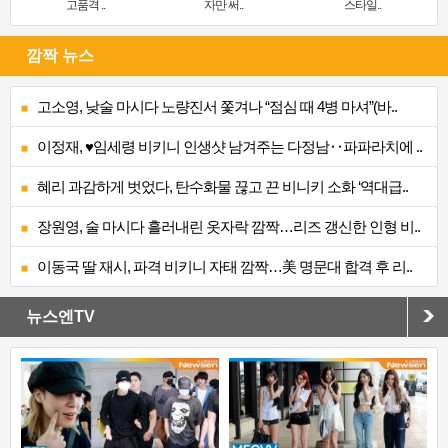
고품격 ..
자만 써..
스타일..
깜짝 뉴스
고소영, 낮술 마시다 노량진서 쫓겨나 “점심 때 4병 마셔”(바..
이정재, ♥임세령 비키니 인생샷 남겨주는 다정남‥파파라치에 ..
혜리 과감하게 벗었다, 탄수화물 끊고 끈 비니키 소화 ‘역대급..
장원영, 술 마시다 흘러내린 옷자락 깜짝…리즈 갱신한 인형 비..
이동국 딸 재시, 파격 비키니 자태 깜짝…美 명문대 합격 후 리..
뉴스엔TV