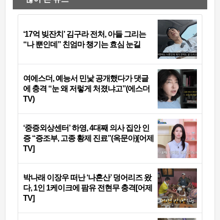
‘17억 빚잔치’ 김구라 전처, 아들 그리는
“나 뿐인데” 친엄마 챙기는 효심 눈길
여에스더, 예능서 민낯 공개했다가 댓글
에 충격 “눈 왜 저렇게 처졌냐고”(에스더
TV)
‘중증외상센터’ 하영, 4대째 의사 집안 인
증 “증조부, 고종 황제 진료”(옥문아)[어제
TV]
박나래 이장우 떠난 ‘나혼산’ 덩어리즈 왔
다, 1인 1케이크에 팜유 전현무 충격[어제
TV]