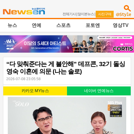
전체기사
|
많이본뉴스
|
사진구매
뉴스
연예
스포츠
포토엔
영상TV
“다 맞춰준다는 게 불안해” 데프콘, 32기 돌싱
영숙 이혼에 의문 (나는 솔로)
2026-07-08 23:05:58
카카오 MY뉴스
네이버 연예뉴스