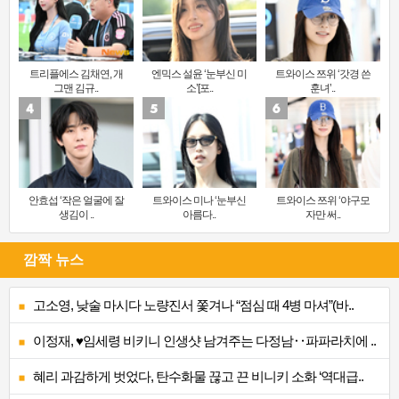
트리플에스 김채연, 개
엔믹스 설윤 ‘눈부신 미
트와이스 쯔위 ‘갓경 쓴
그맨 김규..
소’[포..
훈녀’..
안효섭 ‘작은 얼굴에 잘
트와이스 미나 ‘눈부신
트와이스 쯔위 ‘야구모
생김이 ..
아름다..
자만 써..
깜짝 뉴스
고소영, 낮술 마시다 노량진서 쫓겨나 “점심 때 4병 마셔”(바..
이정재, ♥임세령 비키니 인생샷 남겨주는 다정남‥파파라치에 ..
혜리 과감하게 벗었다, 탄수화물 끊고 끈 비니키 소화 ‘역대급..