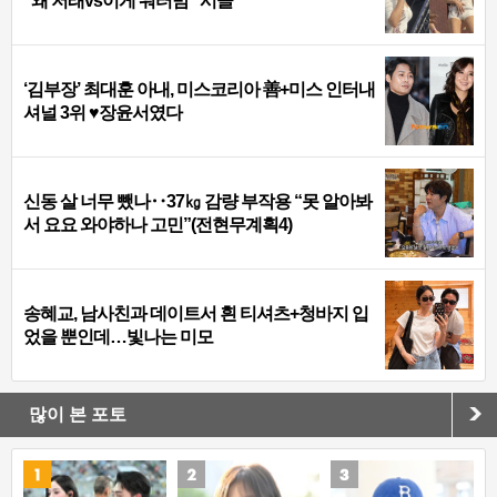
“왜 저래vs이게 워터밤” 시끌
‘김부장’ 최대훈 아내, 미스코리아 善+미스 인터내
셔널 3위 ♥장윤서였다
신동 살 너무 뺐나‥37㎏ 감량 부작용 “못 알아봐
서 요요 와야하나 고민”(전현무계획4)
송혜교, 남사친과 데이트서 흰 티셔츠+청바지 입
었을 뿐인데…빛나는 미모
많이 본 포토