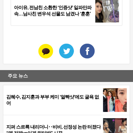
아이유, 전남친 소환한 ‘인증샷’ 일파만파
속…남사친 변우석 선물도 남겼나 ‘훈훈’
주요 뉴스
김혜수, 김지훈과 부부 케미 ‘얼빡샷’에도 굴욕 없
어
지퍼 스르륵 내리더니‥비비, 선정성 논란 터졌다