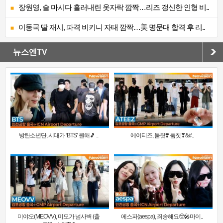
장원영, 술 마시다 흘러내린 옷자락 깜짝…리즈 갱신한 인형 비..
이동국 딸 재시, 파격 비키니 자태 깜짝…美 명문대 합격 후 리..
뉴스엔TV
방탄소년단, 시대가 ‘BTS’ 원해🎵 ..
에이티즈, 둠칫❣️ 둠칫❣&#..
미야오(MEOVV), 미모가 넘사벽 (출
에스파(aespa), 죄송해요🥺🎤마이..