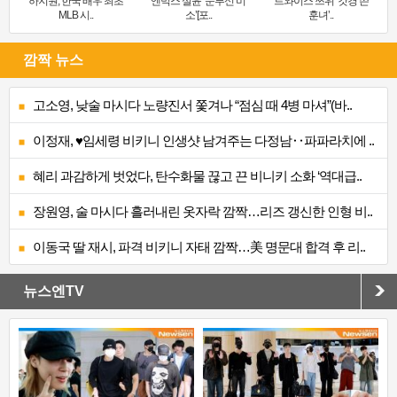
하지원, 한국 배우 최초
엔믹스 설윤 ‘눈부신 미
트와이스 쯔위 ‘갓경 쓴
MLB 시..
소’[포..
훈녀’..
깜짝 뉴스
고소영, 낮술 마시다 노량진서 쫓겨나 “점심 때 4병 마셔”(바..
이정재, ♥임세령 비키니 인생샷 남겨주는 다정남‥파파라치에 ..
혜리 과감하게 벗었다, 탄수화물 끊고 끈 비니키 소화 ‘역대급..
장원영, 술 마시다 흘러내린 옷자락 깜짝…리즈 갱신한 인형 비..
이동국 딸 재시, 파격 비키니 자태 깜짝…美 명문대 합격 후 리..
뉴스엔TV