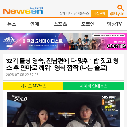
전체기사
|
많이본뉴스
|
사진구매
뉴스
연예
스포츠
포토엔
영상TV
32기 돌싱 영숙, 전남편에 다 맞춰 “밥 짓고 청
소 후 안마로 깨워” 영식 깜짝 (나는 솔로)
2026-07-08 22:57:25
카카오 MY뉴스
네이버 연예뉴스