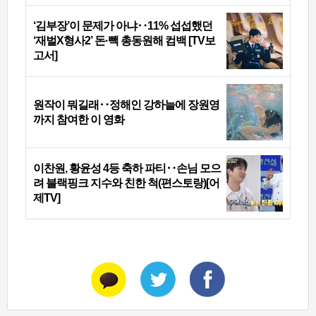
‘김부장’이 문제가 아냐‥11% 섭섭했던
‘재벌X형사2’ 돈·빽 총동원해 컴백 [TV보
고서]
원작이 뭐길래‥정해인 강하늘에 장원영
까지 참여한 이 영화
이찬원, 황윤성 4등 축하 파티‥손님 모으
려 블랙핑크 지수와 친한 척(편스토랑)[어
제TV]