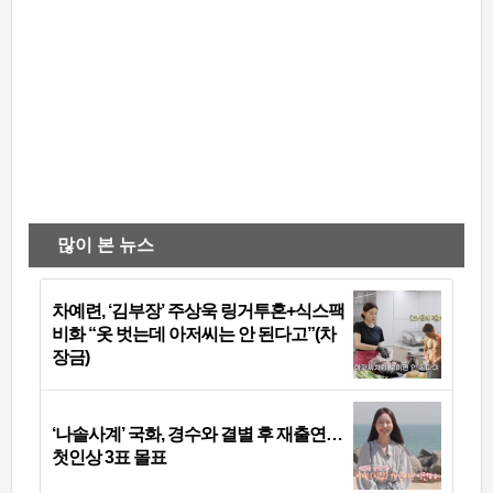
많이 본 뉴스
차예련, ‘김부장’ 주상욱 링거투혼+식스팩
비화 “옷 벗는데 아저씨는 안 된다고”(차
장금)
‘나솔사계’ 국화, 경수와 결별 후 재출연…
첫인상 3표 몰표