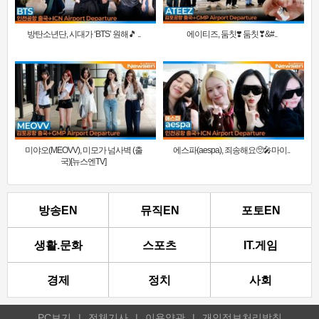
방탄소년단, 시대가 ‘BTS’ 원해🎵 ..
에이티즈, 둠칫❣️ 둠칫❣&#..
미야오(MEOVV), 미모가 넘사벽 (출
에스파(aespa), 죄송해요🥺🎤마이..
국)[뉴스엔TV]
방송EN
뮤직EN
포토EN
생활.문화
스포츠
IT.게임
경제
정치
사회
PC보기
|
전체기사
|
이용약관
|
개인정보처리방침