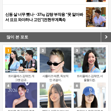
신동 살 너무 뺐나‥37㎏ 감량 부작용 “못 알아봐
서 요요 와야하나 고민”(전현무계획4)
많이 본 포토
트리플에스 김채연, 개
샤를리즈 테론, 독보적
트리플에스 김채연, 서
그맨 김규..
인 귀걸이..
울월드컵..