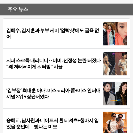
주요 뉴스
김혜수, 김지훈과 부부 케미 ‘얼빡샷’에도 굴욕 없
어
지퍼 스르륵 내리더니‥비비, 선정성 논란 터졌다
“왜 저래vs이게 워터밤” 시끌
‘김부장’ 최대훈 아내, 미스코리아 善+미스 인터내
셔널 3위 ♥장윤서였다
송혜교, 남사친과 데이트서 흰 티셔츠+청바지 입
었을 뿐인데…빛나는 미모