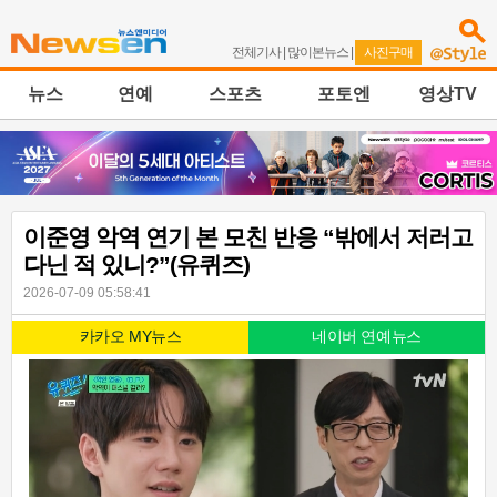
전체기사
|
많이본뉴스
|
사진구매
뉴스
연예
스포츠
포토엔
영상TV
이준영 악역 연기 본 모친 반응 “밖에서 저러고
다닌 적 있니?”(유퀴즈)
2026-07-09 05:58:41
카카오 MY뉴스
네이버 연예뉴스