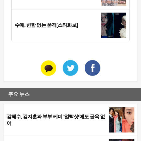
수애, 변함 없는 품격[스타화보]
주요 뉴스
김혜수, 김지훈과 부부 케미 ‘얼빡샷’에도 굴욕 없
어