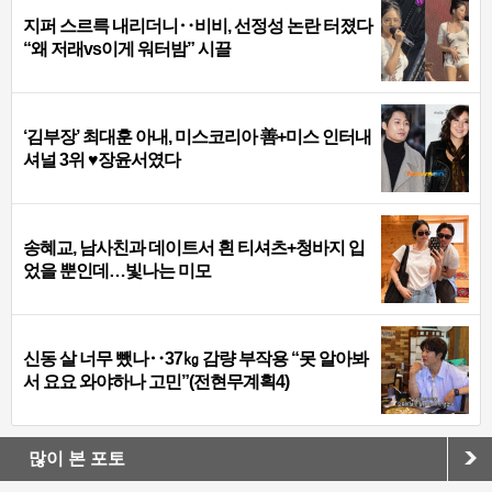
지퍼 스르륵 내리더니‥비비, 선정성 논란 터졌다
“왜 저래vs이게 워터밤” 시끌
‘김부장’ 최대훈 아내, 미스코리아 善+미스 인터내
셔널 3위 ♥장윤서였다
송혜교, 남사친과 데이트서 흰 티셔츠+청바지 입
었을 뿐인데…빛나는 미모
신동 살 너무 뺐나‥37㎏ 감량 부작용 “못 알아봐
서 요요 와야하나 고민”(전현무계획4)
많이 본 포토