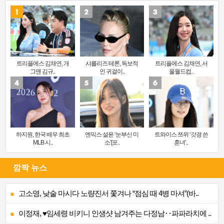
트리플에스 김채연, 개
샤를리즈 테론, 독보적
트리플에스 김채연, 서
그맨 김규..
인 귀걸이..
울월드컵..
하지원, 한국 배우 최초
엔믹스 설윤 ‘눈부신 미
트와이스 쯔위 ‘갓경 쓴
MLB 시..
소’[포..
훈녀’..
깜짝 뉴스
고소영, 낮술 마시다 노량진서 쫓겨나 “점심 때 4병 마셔”(바..
이정재, ♥임세령 비키니 인생샷 남겨주는 다정남‥파파라치에 ..