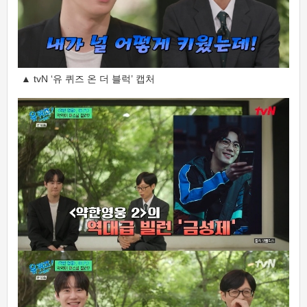
▲ tvN ‘유 퀴즈 온 더 블럭’ 캡처