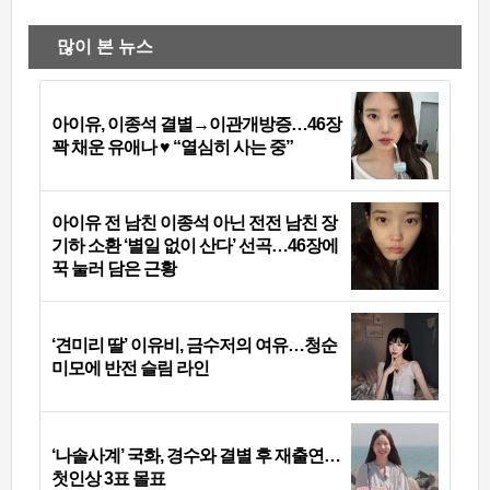
많이 본 뉴스
아이유, 이종석 결별→이관개방증…46장
꽉 채운 유애나 ♥ “열심히 사는 중”
아이유 전 남친 이종석 아닌 전전 남친 장
기하 소환 ‘별일 없이 산다’ 선곡…46장에
꾹 눌러 담은 근황
‘견미리 딸’ 이유비, 금수저의 여유…청순
미모에 반전 슬림 라인
‘나솔사계’ 국화, 경수와 결별 후 재출연…
첫인상 3표 몰표