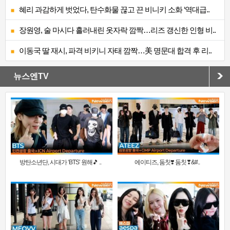
혜리 과감하게 벗었다, 탄수화물 끊고 끈 비니키 소화 ‘역대급..
장원영, 술 마시다 흘러내린 옷자락 깜짝…리즈 갱신한 인형 비..
이동국 딸 재시, 파격 비키니 자태 깜짝…美 명문대 합격 후 리..
뉴스엔TV
방탄소년단, 시대가 ‘BTS’ 원해🎵 ..
에이티즈, 둠칫❣️ 둠칫❣&#..