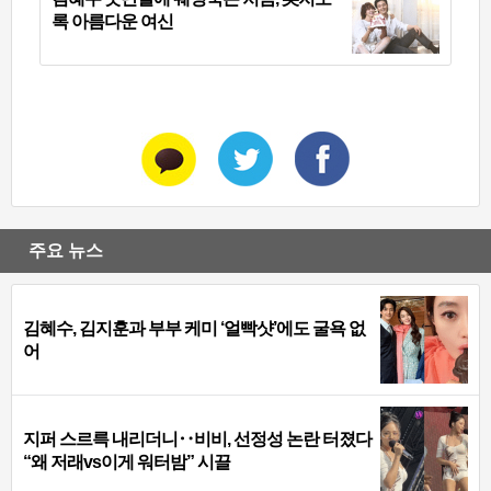
록 아름다운 여신
주요 뉴스
김혜수, 김지훈과 부부 케미 ‘얼빡샷’에도 굴욕 없
어
지퍼 스르륵 내리더니‥비비, 선정성 논란 터졌다
“왜 저래vs이게 워터밤” 시끌