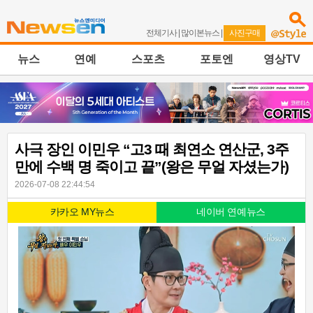
전체기사
|
많이본뉴스
|
사진구매
뉴스
연예
스포츠
포토엔
영상TV
사극 장인 이민우 “고3 때 최연소 연산군, 3주
만에 수백 명 죽이고 끝”(왕은 무얼 자셨는가)
2026-07-08 22:44:54
카카오 MY뉴스
네이버 연예뉴스