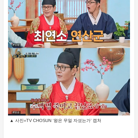
▲ 사진=TV CHOSUN ‘왕은 무얼 자셨는가’ 캡처