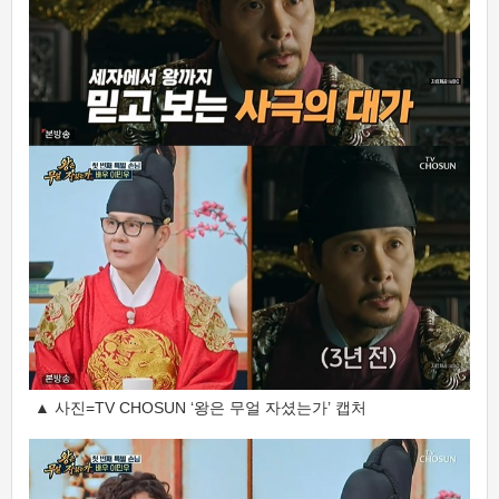
▲ 사진=TV CHOSUN ‘왕은 무얼 자셨는가’ 캡처