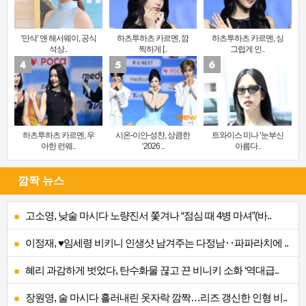
‘만삭’ 앤 해서웨이, 공식
하츠투하츠 카르멘, 깜
하츠투하츠 카르멘, 싱
석상..
찍하게 [..
그럽게 인..
하츠투하츠 카르멘, 우
시온-이안-성찬, 상큼한
트와이스 미나 ‘눈부신
아한 런웨..
‘2026 ..
아름다..
깜짝 뉴스
고소영, 낮술 마시다 노량진서 쫓겨나 “점심 때 4병 마셔”(바..
이정재, ♥임세령 비키니 인생샷 남겨주는 다정남‥파파라치에 ..
혜리 과감하게 벗었다, 탄수화물 끊고 끈 비니키 소화 ‘역대급..
장원영, 술 마시다 흘러내린 옷자락 깜짝…리즈 갱신한 인형 비..