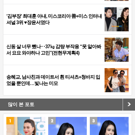
‘김부장’ 최대훈 아내, 미스코리아 善+미스 인터내
셔널 3위 ♥장윤서였다
신동 살 너무 뺐나‥37㎏ 감량 부작용 “못 알아봐
서 요요 와야하나 고민”(전현무계획4)
송혜교, 남사친과 데이트서 흰 티셔츠+청바지 입
었을 뿐인데…빛나는 미모
많이 본 포토