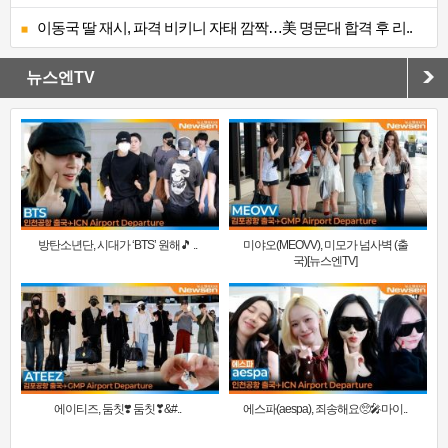
이동국 딸 재시, 파격 비키니 자태 깜짝…美 명문대 합격 후 리..
뉴스엔TV
방탄소년단, 시대가 ‘BTS’ 원해🎵 ..
미야오(MEOVV), 미모가 넘사벽 (출
국)[뉴스엔TV]
에이티즈, 둠칫❣️ 둠칫❣&#..
에스파(aespa), 죄송해요🥺🎤마이..