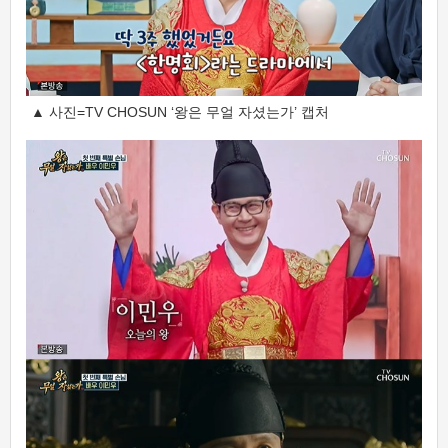
▲ 사진=TV CHOSUN ‘왕은 무얼 자셨는가’ 캡처