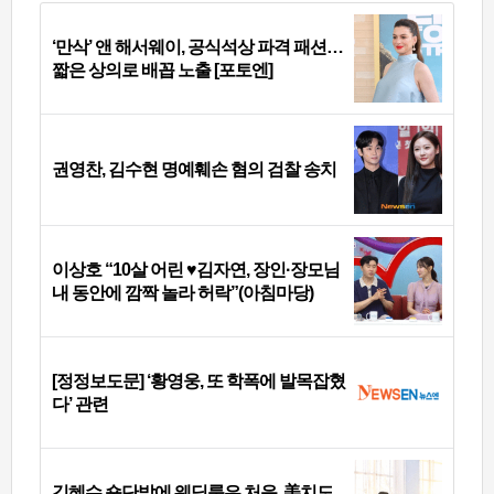
‘만삭’ 앤 해서웨이, 공식석상 파격 패션…
짧은 상의로 배꼽 노출 [포토엔]
권영찬, 김수현 명예훼손 혐의 검찰 송치
이상호 “10살 어린 ♥김자연, 장인·장모님
내 동안에 깜짝 놀라 허락”(아침마당)
[정정보도문] ‘황영웅, 또 학폭에 발목잡혔
다’ 관련
김혜수 숏단발에 웨딩룩은 처음, 美치도