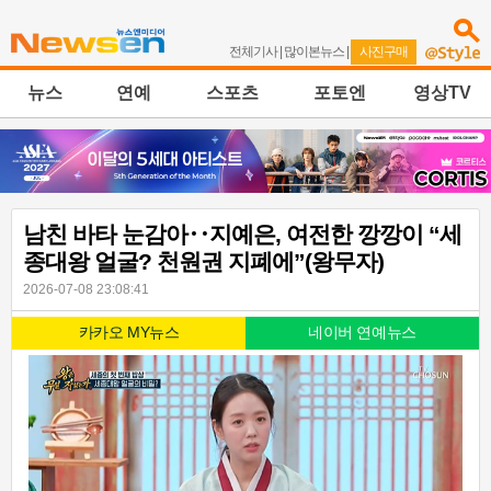
전체기사
|
많이본뉴스
|
사진구매
뉴스
연예
스포츠
포토엔
영상TV
남친 바타 눈감아‥지예은, 여전한 깡깡이 “세
종대왕 얼굴? 천원권 지폐에”(왕무자)
2026-07-08 23:08:41
카카오 MY뉴스
네이버 연예뉴스