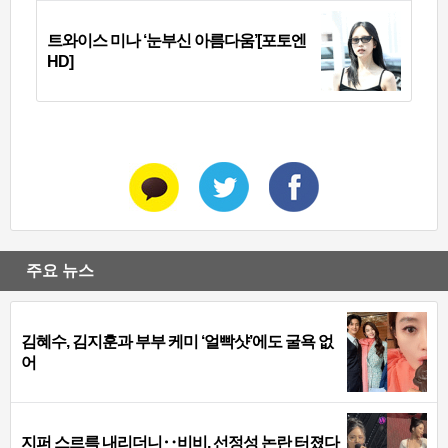
트와이스 미나 ‘눈부신 아름다움’[포토엔
HD]
주요 뉴스
김혜수, 김지훈과 부부 케미 ‘얼빡샷’에도 굴욕 없
어
지퍼 스르륵 내리더니‥비비, 선정성 논란 터졌다