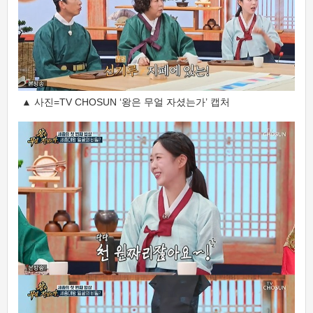
▲ 사진=TV CHOSUN ‘왕은 무얼 자셨는가’ 캡처