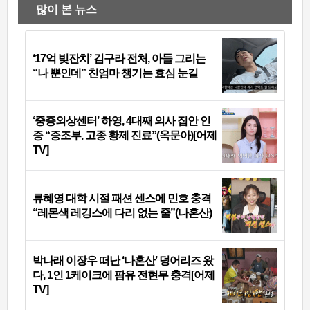
많이 본 뉴스
‘17억 빚잔치’ 김구라 전처, 아들 그리는
“나 뿐인데” 친엄마 챙기는 효심 눈길
‘중증외상센터’ 하영, 4대째 의사 집안 인
증 “증조부, 고종 황제 진료”(옥문아)[어제
TV]
류혜영 대학 시절 패션 센스에 민호 충격
“레몬색 레깅스에 다리 없는 줄”(나혼산)
박나래 이장우 떠난 ‘나혼산’ 덩어리즈 왔
다, 1인 1케이크에 팜유 전현무 충격[어제
TV]