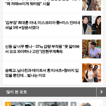
“왜 저래vs이게 워터밤” 시끌
‘김부장’ 최대훈 아내, 미스코리아 善+미스 인터내
셔널 3위 ♥장윤서였다
신동 살 너무 뺐나‥37㎏ 감량 부작용 “못 알아봐
서 요요 와야하나 고민”(전현무계획4)
송혜교, 남사친과 데이트서 흰 티셔츠+청바지 입
었을 뿐인데…빛나는 미모
많이 본 포토