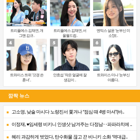
트리플에스 김채연, 개
트리플에스 김채연, 서
엔믹스 설윤 ‘눈부신 미
그맨 김규..
울월드컵..
소’[포..
트와이스 쯔위 ‘갓경 쓴
안효섭 ‘작은 얼굴에 잘
트와이스 미나 ‘눈부신
훈녀’..
생김이 ..
아름다..
깜짝 뉴스
고소영, 낮술 마시다 노량진서 쫓겨나 “점심 때 4병 마셔”(바..
이정재, ♥임세령 비키니 인생샷 남겨주는 다정남‥파파라치에 ..
혜리 과감하게 벗었다, 탄수화물 끊고 끈 비니키 소화 ‘역대급..