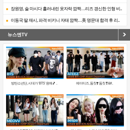
장원영, 술 마시다 흘러내린 옷자락 깜짝…리즈 갱신한 인형 비..
이동국 딸 재시, 파격 비키니 자태 깜짝…美 명문대 합격 후 리..
뉴스엔TV
방탄소년단, 시대가 ‘BTS’ 원해🎵 ..
에이티즈, 둠칫❣️ 둠칫❣&#..