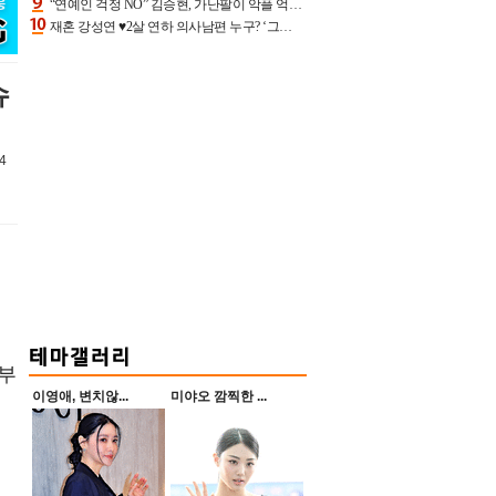
“연예인 걱정 NO” 김승현, 가난팔이 악플 억울할만‥아내+딸과 日 여행
재혼 강성연 ♥2살 연하 의사남편 누구? ‘그알’ 자문의에 훈남 비주얼 초엘리트 스펙 [종합]
슈
4
 부
이영애, 변치않...
미야오 깜찍한 ...