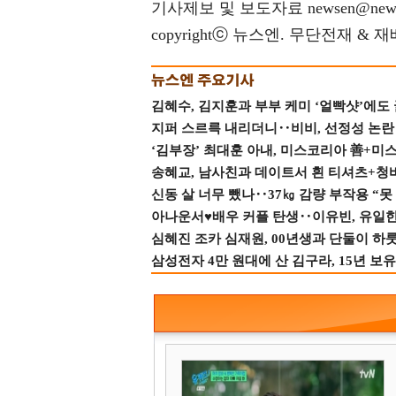
기사제보 및 보도자료 newsen@news
copyrightⓒ 뉴스엔. 무단전재 & 
김혜수, 김지훈과 부부 케미 ‘얼빡샷’에도
지퍼 스르륵 내리더니‥비비, 선정성 논란 터
‘김부장’ 최대훈 아내, 미스코리아 善+미
송혜교, 남사친과 데이트서 흰 티셔츠+청
신동 살 너무 뺐나‥37㎏ 감량 부작용 “못
아나운서♥배우 커플 탄생‥이유빈, 유일한 최
심혜진 조카 심재원, 00년생과 단둘이 하룻밤
삼성전자 4만 원대에 산 김구라, 15년 보유