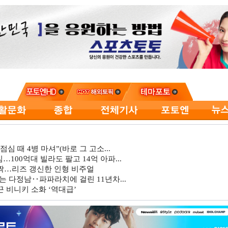
심 때 4병 마셔”(바로 그 고소...
…100억대 빌라도 팔고 14억 아파...
깜짝…리즈 갱신한 인형 비주얼
는 다정남‥파파라치에 걸린 11년차...
 비니키 소화 ‘역대급’