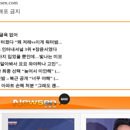
en.com
재배포 금지
 굴욕 없어
졌다 “왜 저래vs이게 워터밤...
스 인터내셔널 3위 ♥장윤서였다
바지 입었을 뿐인데…빛나는 미모
 알아봐서 요요 와야하나 고민”...
종 선택 “늦어서 미안해” (...
→복근 공개 “너무 야해” (...
 아파트 손해 처분 “그래도 괜...