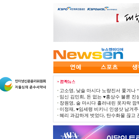
고소영, 낮술 마시다 노량진서 쫓겨나 “점
임신 김민희, 돈 없는 ♥홍상수 불륜 진심
장원영, 술 마시다 흘러내린 옷자락 
이정재, ♥임세령 비키니 인생샷 남겨주
혜리 과감하게 벗었다, 탄수화물 끊고 끈