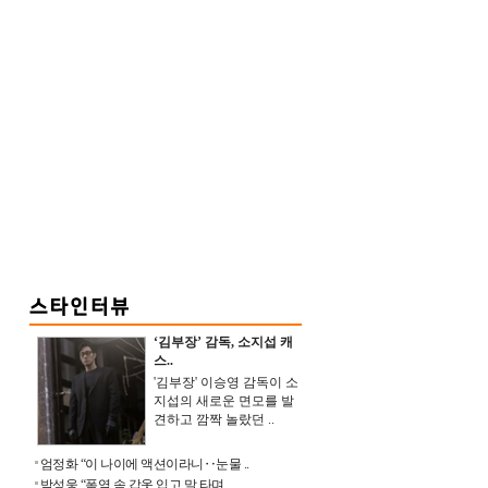
‘김부장’ 감독, 소지섭 캐
스..
'김부장' 이승영 감독이 소
지섭의 새로운 면모를 발
견하고 깜짝 놀랐던 ..
엄정화 “이 나이에 액션이라니‥눈물 ..
박성웅 “폭염 속 갑옷 입고 말 타며 ..