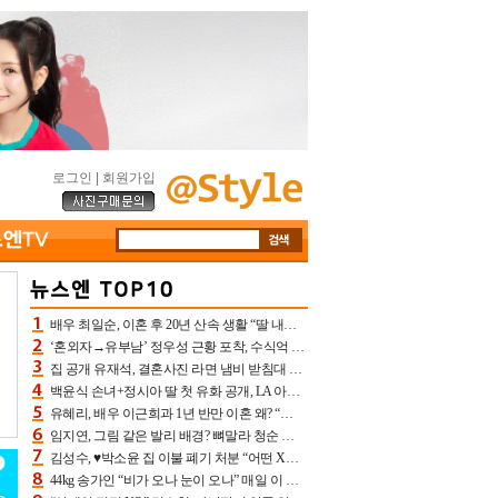
로그인
|
회원가입
배우 최일순, 이혼 후 20년 산속 생활 “딸 내가 버렸다고 원망‥맘 아파”(특종)[어제TV]
‘혼외자→유부남’ 정우성 근황 포착, 수식억 해킹 피해 후배 만났다 “존경하는”
집 공개 유재석, 결혼사진 라면 냄비 받침대 되고 분노‥가족사진도 피해(놀뭐)[어제TV]
백윤식 손녀+정시아 딸 첫 유화 공개, LA 아트쇼→서울국제조각페스타 작가다운 수준급 실력
유혜리, 배우 이근희과 1년 반만 이혼 왜? “식칼 꽂고 의자 던져” 충격 폭로(특종)[어제TV]
임지연, 그림 같은 발리 배경? 뼈말라 청순 비키니 핏에 상대 안 되네
김성수, ♥박소윤 집 이불 폐기 처분 “어떤 X이랑 썼을지 몰라” 질투(신랑수업2)[어제TV]
44kg 송가인 “비가 오나 눈이 오나” 매일 이 운동, 허벅지 근육량 상승+체지방 감소