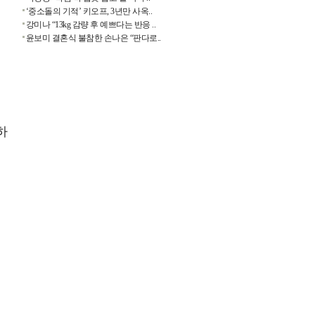
‘중소돌의 기적’ 키오프, 3년만 사옥..
집
강미나 “13kg 감량 후 예쁘다는 반응 ..
윤보미 결혼식 불참한 손나은 “판다로..
수
것
하