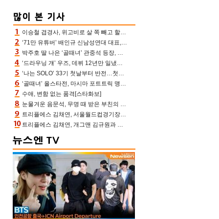
이승철 겹경사, 위고비로 살 쪽 빼고 할아버지 된다‥마음으로 낳은 딸 임신 자랑(유퀴즈)
‘71만 유튜버’ 배인규 신남성연대 대표, 오늘(5일) 숨진 채 발견…향년 36세
박주호 딸 나은 ‘골때녀’ 관중석 등장, 김민재 복제인간 보고 혼란 [결정적장면]
‘드라우닝 걔’ 우즈, 데뷔 12년만 일냈다…체조경기장 입성 확정
‘나는 SOLO’ 33기 첫날부터 반전…첫인상 0표 영호, 호감남 급부상
‘골때녀’ 올스타전, 마시마 포트트릭 맹추격전 5:4 골 잔치 ‘짜릿’ [어제TV]
수애, 변함 없는 품격[스타화보]
눈물겨운 음문석, 무명 때 받은 부친의 전재산→폐암 父 세상 떠나기 전 여행(유퀴즈)[어제TV]
트리플에스 김채연, 서울월드컵경기장에 뜬 맨시티 여신 [포토엔HD]
트리플에스 김채연, 개그맨 김규원과 함께 프리뷰쇼 진행 [포토엔HD]