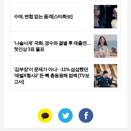
수애, 변함 없는 품격[스타화보]
‘나솔사계’ 국화, 경수와 결별 후 재출연…
첫인상 3표 몰표
‘김부장’이 문제가 아냐‥11% 섭섭했던
‘재벌X형사2’ 돈·빽 총동원해 컴백 [TV보
고서]