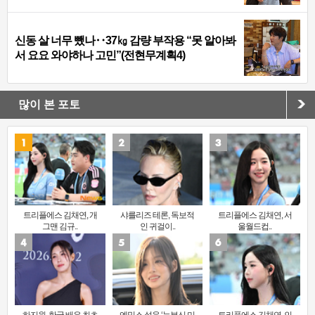
신동 살 너무 뺐나‥37㎏ 감량 부작용 “못 알아봐
서 요요 와야하나 고민”(전현무계획4)
많이 본 포토
트리플에스 김채연, 개
샤를리즈 테론, 독보적
트리플에스 김채연, 서
그맨 김규..
인 귀걸이..
울월드컵..
하지원, 한국 배우 최초
엔믹스 설윤 ‘눈부신 미
트리플에스 김채연, 인