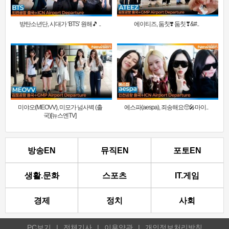
방탄소년단, 시대가 ‘BTS’ 원해🎵 ..
에이티즈, 둠칫❣️ 둠칫❣&#..
미야오(MEOVV), 미모가 넘사벽 (출
에스파(aespa), 죄송해요🥺🎤마이..
국)[뉴스엔TV]
방송EN
뮤직EN
포토EN
생활.문화
스포츠
IT.게임
경제
정치
사회
PC보기
|
전체기사
|
이용약관
|
개인정보처리방침