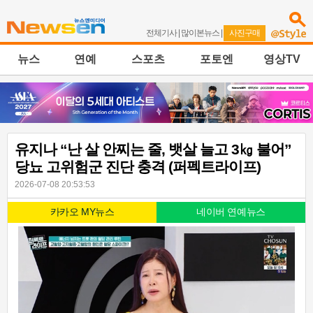
전체기사
|
많이본뉴스
|
사진구매
뉴스
연예
스포츠
포토엔
영상TV
유지나 “난 살 안찌는 줄, 뱃살 늘고 3㎏ 불어”
당뇨 고위험군 진단 충격 (퍼펙트라이프)
2026-07-08 20:53:53
카카오 MY뉴스
네이버 연예뉴스