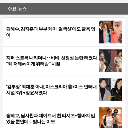
주요 뉴스
김혜수, 김지훈과 부부 케미 ‘얼빡샷’에도 굴욕 없
어
지퍼 스르륵 내리더니‥비비, 선정성 논란 터졌다
“왜 저래vs이게 워터밤” 시끌
‘김부장’ 최대훈 아내, 미스코리아 善+미스 인터내
셔널 3위 ♥장윤서였다
송혜교, 남사친과 데이트서 흰 티셔츠+청바지 입
었을 뿐인데…빛나는 미모