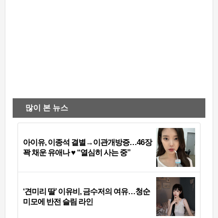
많이 본 뉴스
아이유, 이종석 결별→이관개방증…46장
꽉 채운 유애나 ♥ “열심히 사는 중”
‘견미리 딸’ 이유비, 금수저의 여유…청순
미모에 반전 슬림 라인