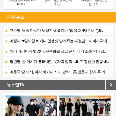
MLB 시..
소’[포..
형 그 자..
깜짝 뉴스
고소영, 낮술 마시다 노량진서 쫓겨나 “점심 때 4병 마셔”(바..
이정재, ♥임세령 비키니 인생샷 남겨주는 다정남‥파파라치에 ..
혜리 과감하게 벗었다, 탄수화물 끊고 끈 비니키 소화 ‘역대급..
장원영, 술 마시다 흘러내린 옷자락 깜짝…리즈 갱신한 인형 비..
이동국 딸 재시, 파격 비키니 자태 깜짝…美 명문대 합격 후 리..
뉴스엔TV