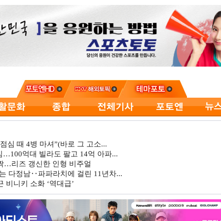
심 때 4병 마셔”(바로 그 고소...
…100억대 빌라도 팔고 14억 아파...
깜짝…리즈 갱신한 인형 비주얼
는 다정남‥파파라치에 걸린 11년차...
 비니키 소화 ‘역대급’