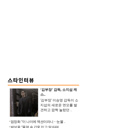
‘김부장’ 감독, 소지섭 캐
스..
'김부장' 이승영 감독이 소
지섭의 새로운 면모를 발
견하고 깜짝 놀랐던 ..
엄정화 “이 나이에 액션이라니‥눈물 ..
박성웅 “폭염 속 갑옷 입고 말 타며 ..