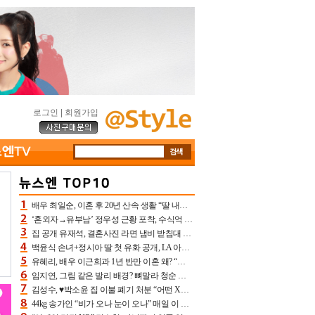
로그인
|
회원가입
배우 최일순, 이혼 후 20년 산속 생활 “딸 내가 버렸다고 원망‥맘 아파”(특종)[어제TV]
‘혼외자→유부남’ 정우성 근황 포착, 수식억 해킹 피해 후배 만났다 “존경하는”
집 공개 유재석, 결혼사진 라면 냄비 받침대 되고 분노‥가족사진도 피해(놀뭐)[어제TV]
백윤식 손녀+정시아 딸 첫 유화 공개, LA 아트쇼→서울국제조각페스타 작가다운 수준급 실력
유혜리, 배우 이근희과 1년 반만 이혼 왜? “식칼 꽂고 의자 던져” 충격 폭로(특종)[어제TV]
임지연, 그림 같은 발리 배경? 뼈말라 청순 비키니 핏에 상대 안 되네
김성수, ♥박소윤 집 이불 폐기 처분 “어떤 X이랑 썼을지 몰라” 질투(신랑수업2)[어제TV]
44kg 송가인 “비가 오나 눈이 오나” 매일 이 운동, 허벅지 근육량 상승+체지방 감소