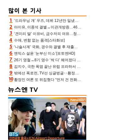
‘드라우닝 걔’ 우즈, 데뷔 12년만 일냈다…체조경기장 입성 확정
아이유, 이종석 결별→이관개방증…46장 꽉 채운 유애나 ♥ “열심히 사는 중”
‘견미리 딸’ 이유비, 금수저의 여유…청순 미모에 반전 슬림 라인
수애, 변함 없는 품격[스타화보]
‘나솔사계’ 국화, 경수와 결별 후 재출연…첫인상 3표 몰표
엔믹스 설윤 ‘눈부신 미소’[포토엔HD]
26기 영철→8기 영수 ‘싹 다’ 헤어졌다 ‘나솔사계’ 충격의 현커 0쌍 (촌장TV)
김지수, 극한 폭염 끝난 유럽 프라하서 쾌적한 여름나기 “선풍기만으로 지내”
밖에선 폭로전, TV선 싱글벙글‥황정민 ‘틈만 나면’ 출연, 피로감은 시청자 몫
황정민 여론 또 뒤집혔다 “먼저 건 전화 62통, 그만 연락해” vs 女팬 “녹취 다 올려” 진흙탕 싸움