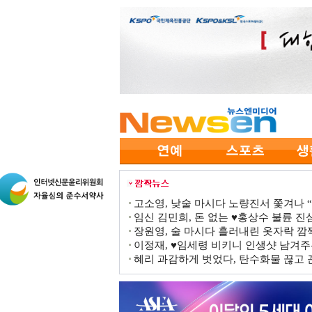
고소영, 낮술 마시다 노량진서 쫓겨나 “점
임신 김민희, 돈 없는 ♥홍상수 불륜 진심
장원영, 술 마시다 흘러내린 옷자락 
이정재, ♥임세령 비키니 인생샷 남겨주
혜리 과감하게 벗었다, 탄수화물 끊고 끈