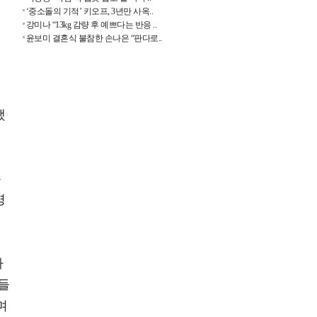
‘중소돌의 기적’ 키오프, 3년만 사옥..
강미나 “13kg 감량 후 예쁘다는 반응 ..
윤보미 결혼식 불참한 손나은 “판다로..
했
주
명
다
C들
며