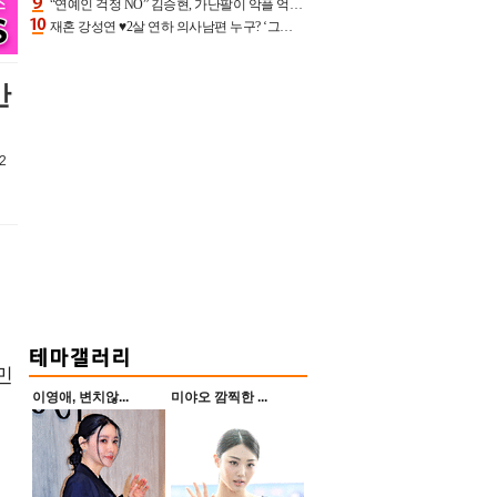
“연예인 걱정 NO” 김승현, 가난팔이 악플 억울할만‥아내+딸과 日 여행
재혼 강성연 ♥2살 연하 의사남편 누구? ‘그알’ 자문의에 훈남 비주얼 초엘리트 스펙 [종합]
만
2
민
이영애, 변치않...
미야오 깜찍한 ...