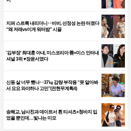
지퍼 스르륵 내리더니‥비비, 선정성 논란 터졌다
“왜 저래vs이게 워터밤” 시끌
‘김부장’ 최대훈 아내, 미스코리아 善+미스 인터내
셔널 3위 ♥장윤서였다
신동 살 너무 뺐나‥37㎏ 감량 부작용 “못 알아봐
서 요요 와야하나 고민”(전현무계획4)
송혜교, 남사친과 데이트서 흰 티셔츠+청바지 입
었을 뿐인데…빛나는 미모