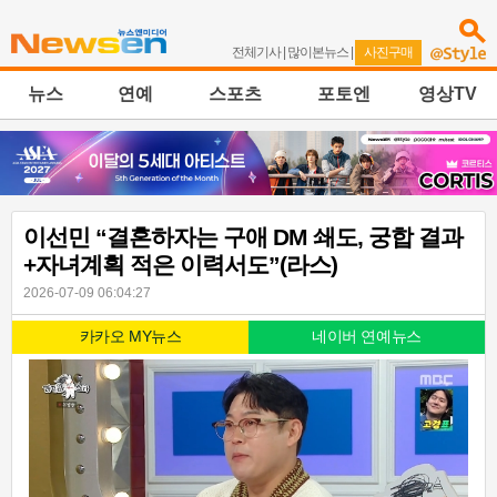
전체기사
|
많이본뉴스
|
사진구매
뉴스
연예
스포츠
포토엔
영상TV
이선민 “결혼하자는 구애 DM 쇄도, 궁합 결과
+자녀계획 적은 이력서도”(라스)
2026-07-09 06:04:27
카카오 MY뉴스
네이버 연예뉴스