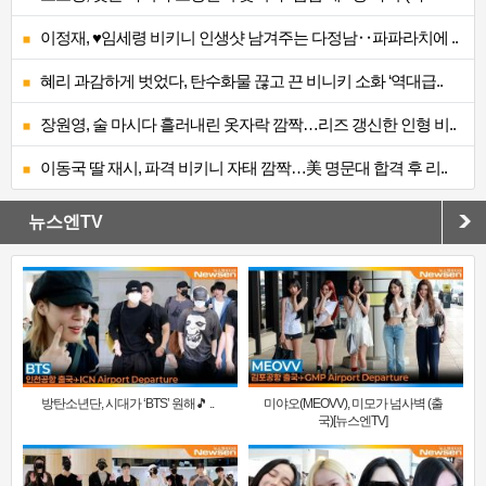
이정재, ♥임세령 비키니 인생샷 남겨주는 다정남‥파파라치에 ..
혜리 과감하게 벗었다, 탄수화물 끊고 끈 비니키 소화 ‘역대급..
장원영, 술 마시다 흘러내린 옷자락 깜짝…리즈 갱신한 인형 비..
이동국 딸 재시, 파격 비키니 자태 깜짝…美 명문대 합격 후 리..
뉴스엔TV
방탄소년단, 시대가 ‘BTS’ 원해🎵 ..
미야오(MEOVV), 미모가 넘사벽 (출
국)[뉴스엔TV]