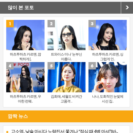
많이 본 포토
하츠투하츠 카르멘, 깜
트와이스 미나 ‘눈부신
하츠투하츠 카르멘, 싱
찍하게 [..
아름다..
그럽게 인..
하츠투하츠 카르멘, 우
김희애, 세월도 비켜간
나나, 도회적인 눈빛에
아한 런웨..
고품격 ..
시선 집..
깜짝 뉴스
고소영, 낮술 마시다 노량진서 쫓겨나 “점심 때 4병 마셔”(바..