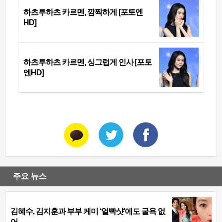
하츠투하츠 카르멘, 깜찍하게 [포토엔
HD]
하츠투하츠 카르멘, 싱그럽게 인사 [포토
엔HD]
주요 뉴스
김혜수, 김지훈과 부부 케미 ‘얼빡샷’에도 굴욕 없
어