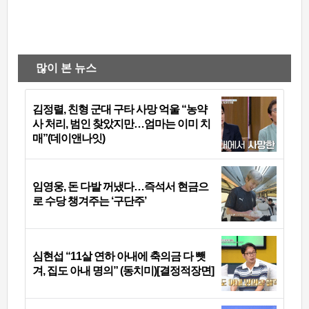
많이 본 뉴스
김정렬, 친형 군대 구타 사망 억울 “농약
사 처리, 범인 찾았지만…엄마는 이미 치
매”(데이앤나잇)
임영웅, 돈 다발 꺼냈다…즉석서 현금으
로 수당 챙겨주는 ‘구단주’
심현섭 “11살 연하 아내에 축의금 다 뺏
겨, 집도 아내 명의” (동치미)[결정적장면]