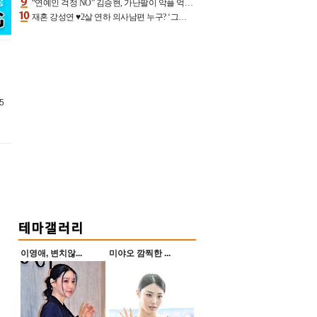
“연예인 걱정 NO” 김승현, 가난팔이 악플 억울할만‥아내+딸과 日 여행
재혼 강성연 ♥2살 연하 의사남편 누구? ‘그알’ 자문의에 훈남 비주얼 초엘리트 스펙 [종합]
5
이영애, 변치않...
미야오 깜찍한 ...