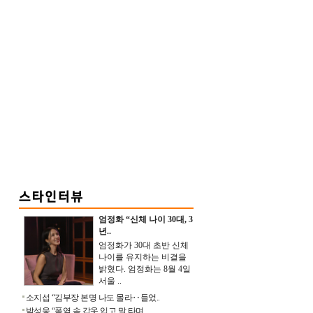
엄정화 “신체 나이 30대, 3
년..
엄정화가 30대 초반 신체
나이를 유지하는 비결을
밝혔다. 엄정화는 8월 4일
서울 ..
소지섭 “김부장 본명 나도 몰라‥들었..
박성웅 “폭염 속 갑옷 입고 말 타며 ..