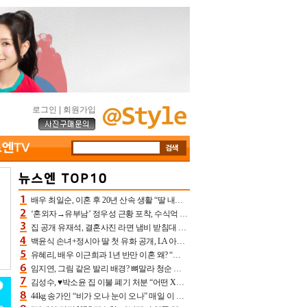
로그인
|
회원가입
배우 최일순, 이혼 후 20년 산속 생활 “딸 내가 버렸다고 원망‥맘 아파”(특종)[어제TV]
‘혼외자→유부남’ 정우성 근황 포착, 수식억 해킹 피해 후배 만났다 “존경하는”
집 공개 유재석, 결혼사진 라면 냄비 받침대 되고 분노‥가족사진도 피해(놀뭐)[어제TV]
백윤식 손녀+정시아 딸 첫 유화 공개, LA 아트쇼→서울국제조각페스타 작가다운 수준급 실력
유혜리, 배우 이근희과 1년 반만 이혼 왜? “식칼 꽂고 의자 던져” 충격 폭로(특종)[어제TV]
임지연, 그림 같은 발리 배경? 뼈말라 청순 비키니 핏에 상대 안 되네
김성수, ♥박소윤 집 이불 폐기 처분 “어떤 X이랑 썼을지 몰라” 질투(신랑수업2)[어제TV]
44kg 송가인 “비가 오나 눈이 오나” 매일 이 운동, 허벅지 근육량 상승+체지방 감소