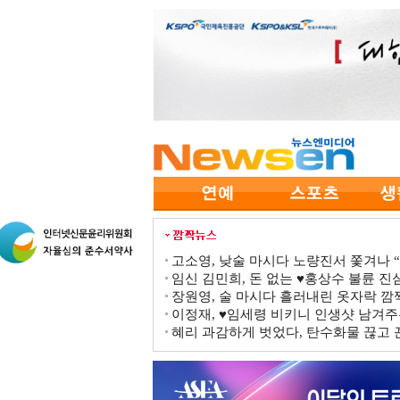
고소영, 낮술 마시다 노량진서 쫓겨나 “점
임신 김민희, 돈 없는 ♥홍상수 불륜 진심
장원영, 술 마시다 흘러내린 옷자락 
이정재, ♥임세령 비키니 인생샷 남겨주
혜리 과감하게 벗었다, 탄수화물 끊고 끈