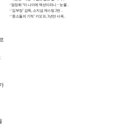
엄정화 “이 나이에 액션이라니‥눈물 ..
‘김부장’ 감독, 소지섭 캐스팅 2번 ..
처
‘중소돌의 기적’ 키오프, 3년만 사옥..
르
후
가
을