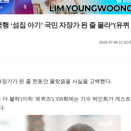
행 ‘섬집 아기’ 국민 자장가 된 줄 몰라”(유퀴
2026-07-08 21:32:5
 자장가가 된 줄 한동안 몰랐음을 사실을 고백했다.
 온 더 블럭'(이하 '유퀴즈') 350회에는 가수 박인희가 게스트
다.