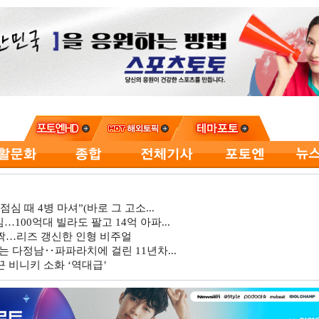
심 때 4병 마셔”(바로 그 고소...
…100억대 빌라도 팔고 14억 아파...
깜짝…리즈 갱신한 인형 비주얼
는 다정남‥파파라치에 걸린 11년차...
 비니키 소화 ‘역대급’