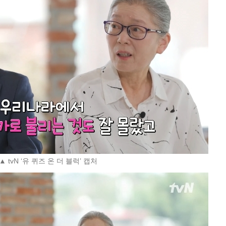
▲ tvN ‘유 퀴즈 온 더 블럭’ 캡처