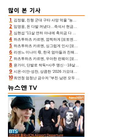
김정렬, 친형 군대 구타 사망 억울 “농약사 처리, 범인 찾았지만…엄마는 이미 치매”(데이앤나잇)
임영웅, 돈 다발 꺼냈다…즉석서 현금으로 수당 챙겨주는 ‘구단주’
심현섭 “11살 연하 아내에 축의금 다 뺏겨, 집도 아내 명의” (동치미)[결정적장면]
하츠투하츠 카르멘, 깜찍하게 [포토엔HD]
하츠투하츠 카르멘, 싱그럽게 인사 [포토엔HD]
리센느 미나미 母, 한국 엄마들과 친해진 비결=BTS “최애 정국 얘기로 통해”(전참시)
하츠투하츠 카르멘, 우아한 런웨이 [포토엔HD]
윤가이, 단발로 싹둑+사주 맹신‥18살 연상 ♥장기하 반한 엉뚱·열정 매력(전참시)
시온-이안-성찬, 상큼한 ‘2026 가요대전 썸머’ MC [포토엔HD]
최연청 엄청난 금수저 “부친·남편 모두 판사, 국회의원·언론사 대표 집안”(아형)