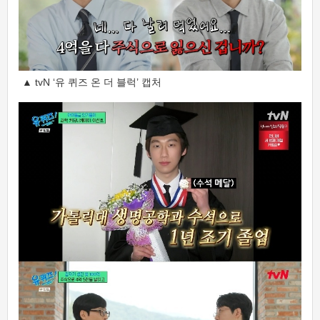
▲ tvN ‘유 퀴즈 온 더 블럭’ 캡처