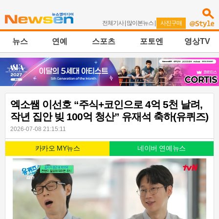
전체기사
|
많이본뉴스
|
사진구매
뉴스
연예
스포츠
포토엔
영상TV
엑소쌤 이선호 “주식+코인으로 4억 5천 날려,
작년 집안 빚 100억 청산” 유재석 축하(유퀴즈)
2026-07-08 21:15:11
카카오 MY뉴스
네이버 연예뉴스