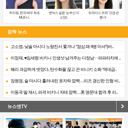
하지원, 한국 배우 최초
엔믹스 설윤 ‘눈부신 미
트와이스 쯔위 ‘갓경 쓴
MLB 시..
소’[포..
훈녀’..
깜짝 뉴스
고소영, 낮술 마시다 노량진서 쫓겨나 “점심 때 4병 마셔”(바..
이정재, ♥임세령 비키니 인생샷 남겨주는 다정남‥파파라치에 ..
혜리 과감하게 벗었다, 탄수화물 끊고 끈 비니키 소화 ‘역대급..
장원영, 술 마시다 흘러내린 옷자락 깜짝…리즈 갱신한 인형 비..
이동국 딸 재시, 파격 비키니 자태 깜짝…美 명문대 합격 후 리..
뉴스엔TV