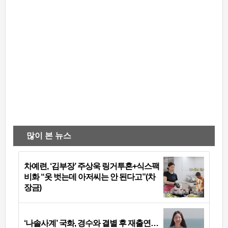
많이 본 뉴스
차예련, ‘김부장’ 주상욱 링거투혼+식스팩
비화 “옷 벗는데 아저씨는 안 된다고”(차
장금)
‘나솔사계’ 국화, 경수와 결별 후 재출연…