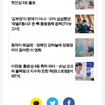
첫인상 3표 몰표
‘김부장’이 문제가 아냐‥11% 섭섭했던
‘재벌X형사2’ 돈·빽 총동원해 컴백 [TV보
고서]
원작이 뭐길래‥정해인 강하늘에 장원영
까지 참여한 이 영화
이찬원, 황윤성 4등 축하 파티‥손님 모으
려 블랙핑크 지수와 친한 척(편스토랑)[어
제TV]