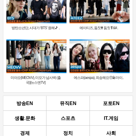
방탄소년단, 시대가 ‘BTS’ 원해🎵 ..
에이티즈, 둠칫❣️ 둠칫❣&#..
미야오(MEOVV), 미모가 넘사벽 (출
에스파(aespa), 죄송해요🥺🎤마이..
국)[뉴스엔TV]
방송EN
뮤직EN
포토EN
생활.문화
스포츠
IT.게임
경제
정치
사회