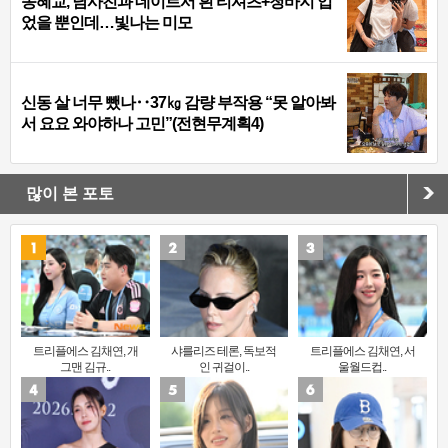
송혜교, 남사친과 데이트서 흰 티셔츠+청바지 입
었을 뿐인데…빛나는 미모
신동 살 너무 뺐나‥37㎏ 감량 부작용 “못 알아봐
서 요요 와야하나 고민”(전현무계획4)
많이 본 포토
트리플에스 김채연, 개
샤를리즈 테론, 독보적
트리플에스 김채연, 서
그맨 김규..
인 귀걸이..
울월드컵..