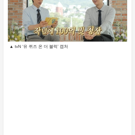
▲ tvN ‘유 퀴즈 온 더 블럭’ 캡처