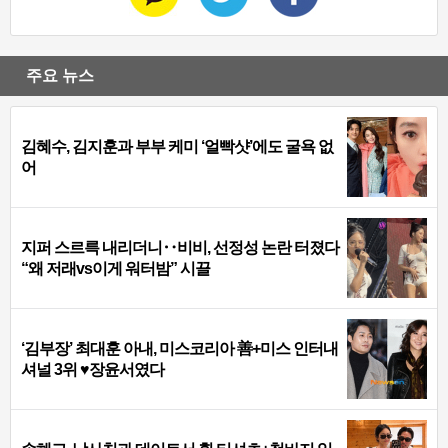
주요 뉴스
김혜수, 김지훈과 부부 케미 ‘얼빡샷’에도 굴욕 없
어
지퍼 스르륵 내리더니‥비비, 선정성 논란 터졌다
“왜 저래vs이게 워터밤” 시끌
‘김부장’ 최대훈 아내, 미스코리아 善+미스 인터내
셔널 3위 ♥장윤서였다