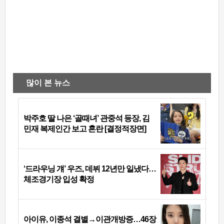
많이 본 뉴스
박주호 딸 나은 ‘골때녀’ 관중석 등장, 김
민재 복제인간 보고 혼란 [결정적장면]
‘드라우닝 걔’ 우즈, 데뷔 12년만 일냈다…
체조경기장 입성 확정
아이유, 이종석 결별→이관개방증…46장