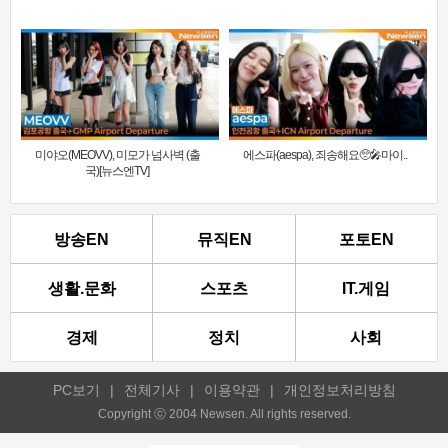
미야오(MEOVV), 미모가 넘사벽 (출
에스파(aespa), 죄송해요🥺🎤마이..
국)[뉴스엔TV]
방송EN
뮤직EN
포토EN
생활.문화
스포츠
IT.게임
경제
정치
사회
PC보기
|
전체기사
|
이용약관
|
개인정보처리방침
Copyright ⓒ 2004 Newsen. All rights reserved.