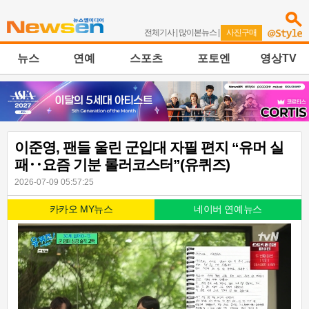
전체기사
|
많이본뉴스
|
사진구매
뉴스
연예
스포츠
포토엔
영상TV
이준영, 팬들 울린 군입대 자필 편지 “유머 실
패‥요즘 기분 롤러코스터”(유퀴즈)
2026-07-09 05:57:25
카카오 MY뉴스
네이버 연예뉴스