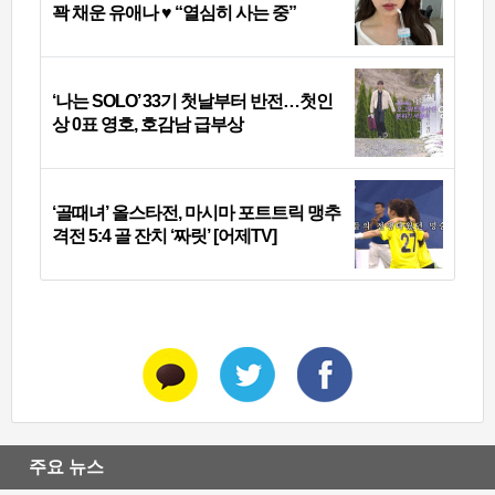
꽉 채운 유애나 ♥ “열심히 사는 중”
‘나는 SOLO’ 33기 첫날부터 반전…첫인
상 0표 영호, 호감남 급부상
‘골때녀’ 올스타전, 마시마 포트트릭 맹추
격전 5:4 골 잔치 ‘짜릿’ [어제TV]
주요 뉴스