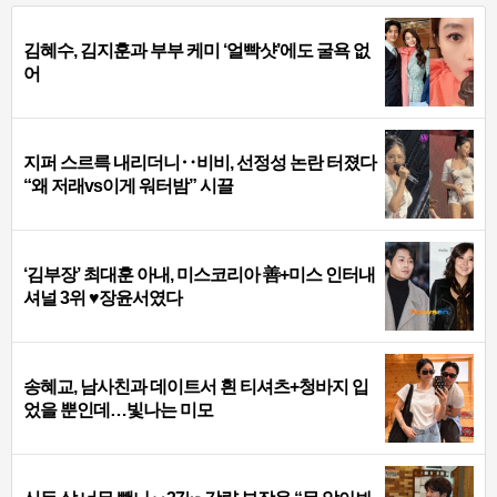
김혜수, 김지훈과 부부 케미 ‘얼빡샷’에도 굴욕 없
어
지퍼 스르륵 내리더니‥비비, 선정성 논란 터졌다
“왜 저래vs이게 워터밤” 시끌
‘김부장’ 최대훈 아내, 미스코리아 善+미스 인터내
셔널 3위 ♥장윤서였다
송혜교, 남사친과 데이트서 흰 티셔츠+청바지 입
었을 뿐인데…빛나는 미모