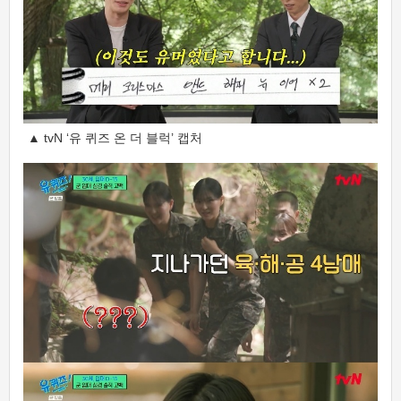
▲ tvN ‘유 퀴즈 온 더 블럭’ 캡처