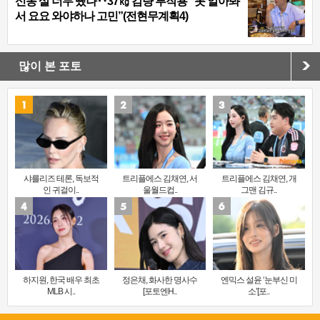
신동 살 너무 뺐나‥37㎏ 감량 부작용 “못 알아봐
서 요요 와야하나 고민”(전현무계획4)
많이 본 포토
샤를리즈 테론, 독보적
트리플에스 김채연, 서
트리플에스 김채연, 개
인 귀걸이..
울월드컵..
그맨 김규..
하지원, 한국 배우 최초
정은채, 화사한 명사수
엔믹스 설윤 ‘눈부신 미
MLB 시..
[포토엔H..
소’[포..