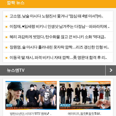
깜짝 뉴스
고소영, 낮술 마시다 노량진서 쫓겨나 “점심 때 4병 마셔”(바..
이정재, ♥임세령 비키니 인생샷 남겨주는 다정남‥파파라치에 ..
혜리 과감하게 벗었다, 탄수화물 끊고 끈 비니키 소화 ‘역대급..
장원영, 술 마시다 흘러내린 옷자락 깜짝…리즈 갱신한 인형 비..
이동국 딸 재시, 파격 비키니 자태 깜짝…美 명문대 합격 후 리..
뉴스엔TV
방탄소년단, 시대가 ‘BTS’ 원해🎵 ..
에이티즈, 둠칫❣️ 둠칫❣&#..