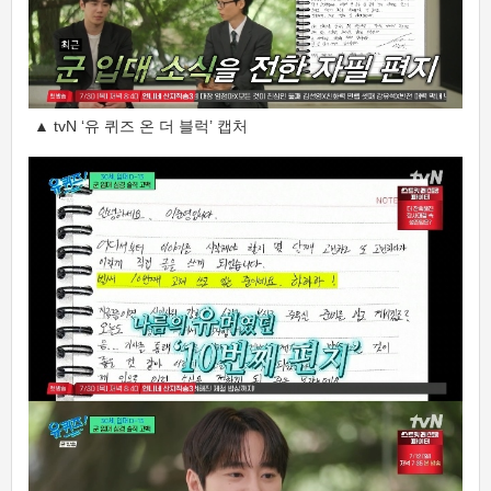
▲ tvN ‘유 퀴즈 온 더 블럭’ 캡처