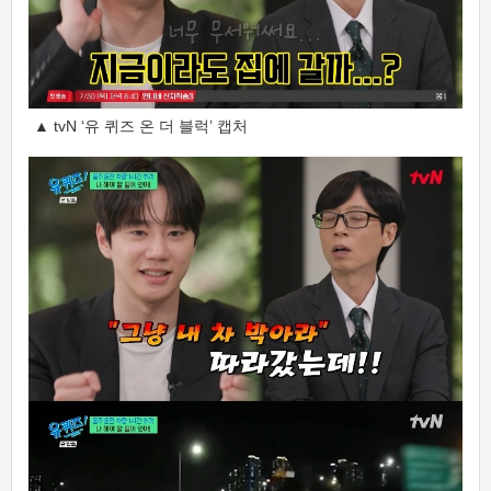
▲ tvN ‘유 퀴즈 온 더 블럭’ 캡처