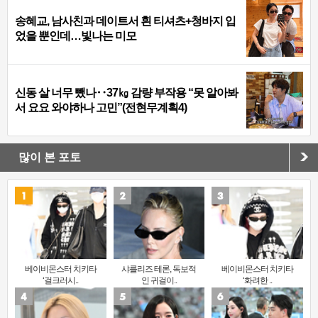
송혜교, 남사친과 데이트서 흰 티셔츠+청바지 입
었을 뿐인데…빛나는 미모
신동 살 너무 뺐나‥37㎏ 감량 부작용 “못 알아봐
서 요요 와야하나 고민”(전현무계획4)
많이 본 포토
베이비몬스터 치키타
샤를리즈 테론, 독보적
베이비몬스터 치키타
‘걸크러시..
인 귀걸이..
‘화려한 ..