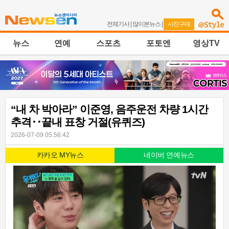
전체기사
|
많이본뉴스
|
사진구매
뉴스
연예
스포츠
포토엔
영상TV
“내 차 박아라” 이준영, 음주운전 차량 1시간
추격‥끝내 표창 거절(유퀴즈)
2026-07-09 05:56:42
카카오 MY뉴스
네이버 연예뉴스