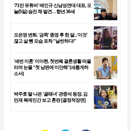
‘71만 유튜버’ 배인규 신남성연대 대표, 오
늘(5일) 숨진 채 발견…향년 36세
오은영 변화, ‘금쪽’ 종영 후 한 달...‘이것’
끊고 살 뺀 모습 포착 “날씬하다!”
‘세번 이혼’ 이아현, 첫번째 결혼생활 떠올
리며 눈물 “첫 남편에 미안해”(새롭게하
소서)
박주호 딸 나은 ‘골때녀’ 관중석 등장, 김
민재 복제인간 보고 혼란 [결정적장면]