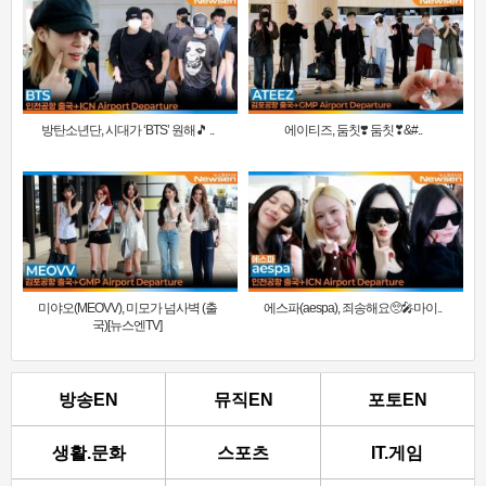
방탄소년단, 시대가 ‘BTS’ 원해🎵 ..
에이티즈, 둠칫❣️ 둠칫❣&#..
미야오(MEOVV), 미모가 넘사벽 (출
에스파(aespa), 죄송해요🥺🎤마이..
국)[뉴스엔TV]
방송EN
뮤직EN
포토EN
생활.문화
스포츠
IT.게임