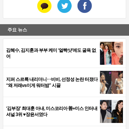
주요 뉴스
김혜수, 김지훈과 부부 케미 ‘얼빡샷’에도 굴욕 없
어
지퍼 스르륵 내리더니‥비비, 선정성 논란 터졌다
“왜 저래vs이게 워터밤” 시끌
‘김부장’ 최대훈 아내, 미스코리아 善+미스 인터내
셔널 3위 ♥장윤서였다