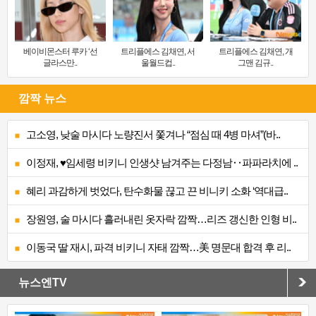
베이비몬스터 루카 ‘선
트리플에스 김채연, 서
트리플에스 김채연, 개
글라스만..
울월드컵..
그맨 김규..
깜짝 뉴스
고소영, 낮술 마시다 노량진서 쫓겨나 “점심 때 4병 마셔”(바..
이정재, ♥임세령 비키니 인생샷 남겨주는 다정남‥파파라치에 ..
혜리 과감하게 벗었다, 탄수화물 끊고 끈 비니키 소화 ‘역대급..
장원영, 술 마시다 흘러내린 옷자락 깜짝…리즈 갱신한 인형 비..
이동국 딸 재시, 파격 비키니 자태 깜짝…美 명문대 합격 후 리..
뉴스엔TV