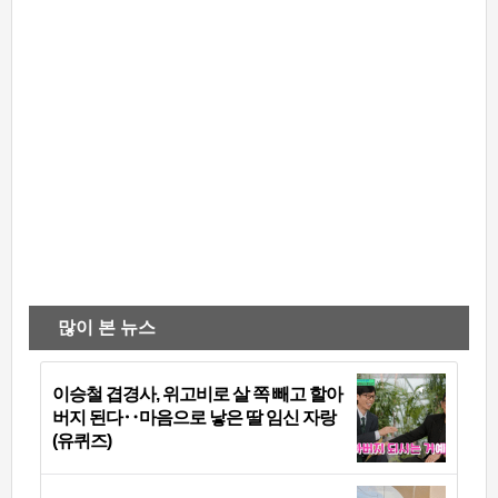
많이 본 뉴스
이승철 겹경사, 위고비로 살 쪽 빼고 할아
버지 된다‥마음으로 낳은 딸 임신 자랑
(유퀴즈)