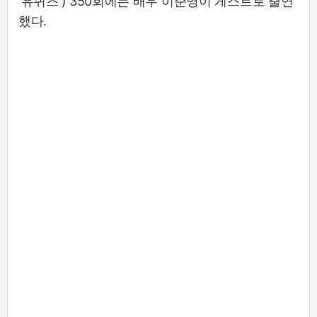
'유퀴즈') 350회에는 배우 이준영이 게스트로 출연
했다.