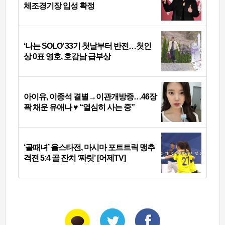
체조경기장 입성 확정
‘나는 SOLO’ 33기 첫날부터 반전…첫인
상 0표 영호, 호감남 급부상
아이유, 이종석 결별→이관개방증…46장
꽉 채운 유애나 ♥ “열심히 사는 중”
‘골때녀’ 올스타전, 마시마 포트트릭 맹추
격전 5:4 골 잔치 ‘짜릿’ [어제TV]