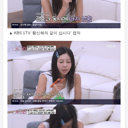
▲ KBS 1TV ‘황신혜의 같이 삽시다’ 캡처