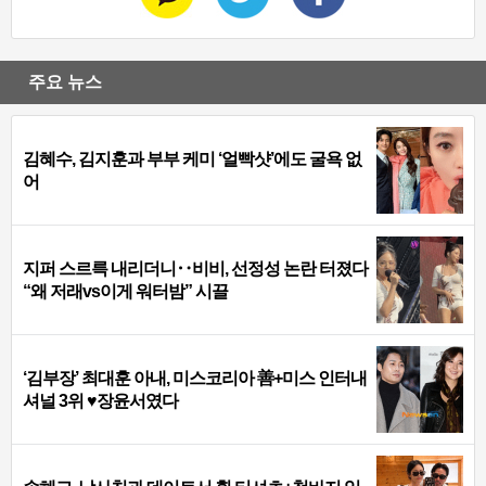
주요 뉴스
김혜수, 김지훈과 부부 케미 ‘얼빡샷’에도 굴욕 없
어
지퍼 스르륵 내리더니‥비비, 선정성 논란 터졌다
“왜 저래vs이게 워터밤” 시끌
‘김부장’ 최대훈 아내, 미스코리아 善+미스 인터내
셔널 3위 ♥장윤서였다