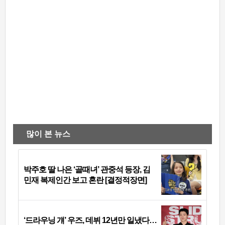
많이 본 뉴스
박주호 딸 나은 ‘골때녀’ 관중석 등장, 김
민재 복제인간 보고 혼란 [결정적장면]
‘드라우닝 걔’ 우즈, 데뷔 12년만 일냈다…