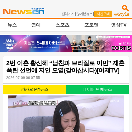
전체기사
|
많이본뉴스
|
사진구매
뉴스
연예
스포츠
포토엔
영상TV
2번 이혼 황신혜 “남친과 브라질로 이민” 재혼
폭탄 선언에 지인 오열(같이삽시다)[어제TV]
2026-07-09 06:07:55
카카오 MY뉴스
네이버 연예뉴스