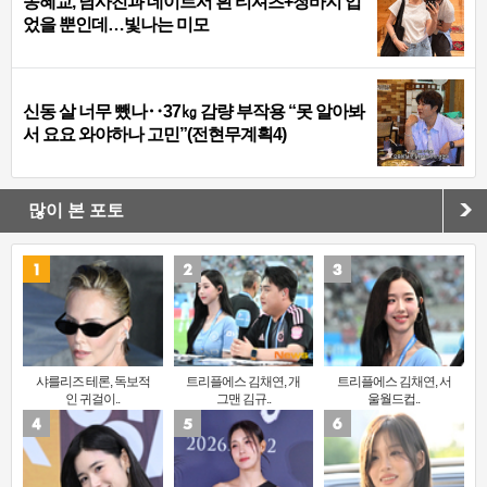
송혜교, 남사친과 데이트서 흰 티셔츠+청바지 입
었을 뿐인데…빛나는 미모
신동 살 너무 뺐나‥37㎏ 감량 부작용 “못 알아봐
서 요요 와야하나 고민”(전현무계획4)
많이 본 포토
샤를리즈 테론, 독보적
트리플에스 김채연, 개
트리플에스 김채연, 서
인 귀걸이..
그맨 김규..
울월드컵..