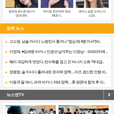
정은채, 화사한 명사수
하지원, 한국 배우 최초
엔믹스 설윤 ‘눈부신 미
[포토엔H..
MLB 시..
소’[포..
깜짝 뉴스
고소영, 낮술 마시다 노량진서 쫓겨나 “점심 때 4병 마셔”(바..
이정재, ♥임세령 비키니 인생샷 남겨주는 다정남‥파파라치에 ..
혜리 과감하게 벗었다, 탄수화물 끊고 끈 비니키 소화 ‘역대급..
장원영, 술 마시다 흘러내린 옷자락 깜짝…리즈 갱신한 인형 비..
이동국 딸 재시, 파격 비키니 자태 깜짝…美 명문대 합격 후 리..
뉴스엔TV