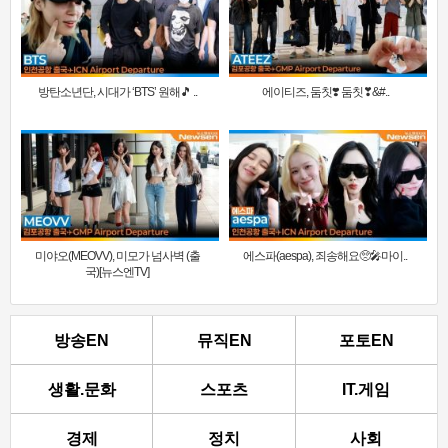
방탄소년단, 시대가 ‘BTS’ 원해🎵 ..
에이티즈, 둠칫❣️ 둠칫❣&#..
미야오(MEOVV), 미모가 넘사벽 (출
에스파(aespa), 죄송해요🥺🎤마이..
국)[뉴스엔TV]
방송EN
뮤직EN
포토EN
생활.문화
스포츠
IT.게임
경제
정치
사회