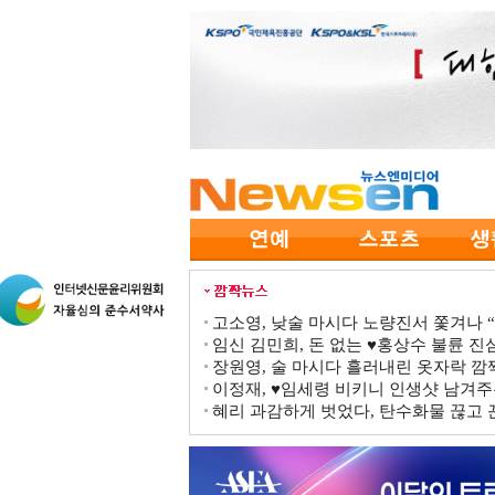
고소영, 낮술 마시다 노량진서 쫓겨나 “점
임신 김민희, 돈 없는 ♥홍상수 불륜 진심
장원영, 술 마시다 흘러내린 옷자락 
이정재, ♥임세령 비키니 인생샷 남겨주
혜리 과감하게 벗었다, 탄수화물 끊고 끈