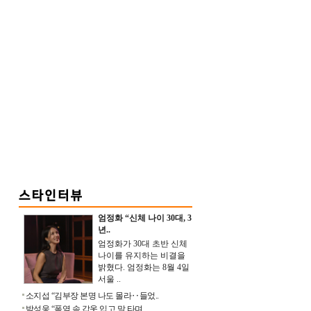
엄정화 “신체 나이 30대, 3
년..
엄정화가 30대 초반 신체
나이를 유지하는 비결을
밝혔다. 엄정화는 8월 4일
서울 ..
소지섭 “김부장 본명 나도 몰라‥들었..
박성웅 “폭염 속 갑옷 입고 말 타며 ..