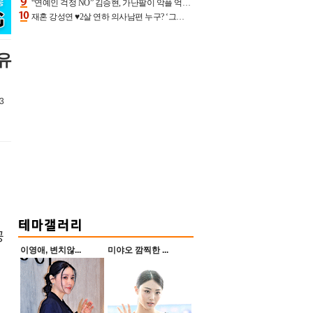
“연예인 걱정 NO” 김승현, 가난팔이 악플 억울할만‥아내+딸과 日 여행
재혼 강성연 ♥2살 연하 의사남편 누구? ‘그알’ 자문의에 훈남 비주얼 초엘리트 스펙 [종합]
유
3
공
이영애, 변치않...
미야오 깜찍한 ...