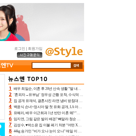
로그인
|
회원가입
배우 최일순, 이혼 후 20년 산속 생활 “딸 내가 버렸다고 원망‥맘 아파”(특종)[어제TV]
‘혼외자→유부남’ 정우성 근황 포착, 수식억 해킹 피해 후배 만났다 “존경하는”
집 공개 유재석, 결혼사진 라면 냄비 받침대 되고 분노‥가족사진도 피해(놀뭐)[어제TV]
백윤식 손녀+정시아 딸 첫 유화 공개, LA 아트쇼→서울국제조각페스타 작가다운 수준급 실력
유혜리, 배우 이근희과 1년 반만 이혼 왜? “식칼 꽂고 의자 던져” 충격 폭로(특종)[어제TV]
임지연, 그림 같은 발리 배경? 뼈말라 청순 비키니 핏에 상대 안 되네
김성수, ♥박소윤 집 이불 폐기 처분 “어떤 X이랑 썼을지 몰라” 질투(신랑수업2)[어제TV]
44kg 송가인 “비가 오나 눈이 오나” 매일 이 운동, 허벅지 근육량 상승+체지방 감소