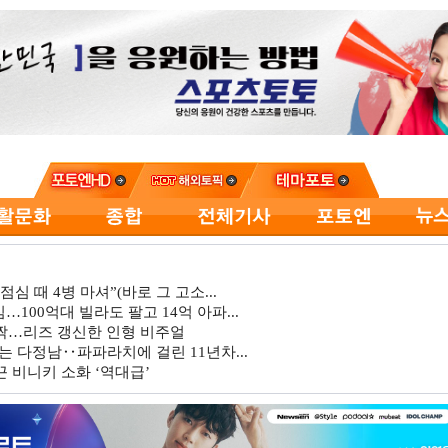
심 때 4병 마셔”(바로 그 고소...
…100억대 빌라도 팔고 14억 아파...
깜짝…리즈 갱신한 인형 비주얼
는 다정남‥파파라치에 걸린 11년차...
 비니키 소화 ‘역대급’