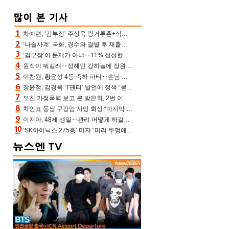
차예련, ‘김부장’ 주상욱 링거투혼+식스팩 비화 “옷 벗는데 아저씨는 안 된다고”(차장금)
‘나솔사계’ 국화, 경수와 결별 후 재출연…첫인상 3표 몰표
‘김부장’이 문제가 아냐‥11% 섭섭했던 ‘재벌X형사2’ 돈·빽 총동원해 컴백 [TV보고서]
원작이 뭐길래‥정해인 강하늘에 장원영까지 참여한 이 영화
이찬원, 황윤성 4등 축하 파티‥손님 모으려 블랙핑크 지수와 친한 척(편스토랑)[어제TV]
장윤정, 김경욱 ‘T팬티’ 발언에 정색 “묻지 않았는데, 그것도 성희롱”(장공장)
부친 가정폭력 보고 큰 방은희, 2번 이혼 후 잠수→母 고독사에 자책(특종세상)[어제TV]
차인표 동생 구강암 사망 회상 “마지막 순간 동생 손 잡아준 신애라, 두고두고 고마워” (신애라이프)
이지아, 48세 생일‥관리 어떻게 하길래 놀라운 동안 미모
‘SK하이닉스 275층’ 미자 “머리 뚜껑에서 사, 주식만 안 해도 돈 버는 것”