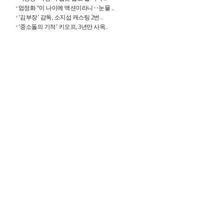
엄정화 “이 나이에 액션이라니‥눈물 ..
‘김부장’ 감독, 소지섭 캐스팅 2번 ..
‘중소돌의 기적’ 키오프, 3년만 사옥..