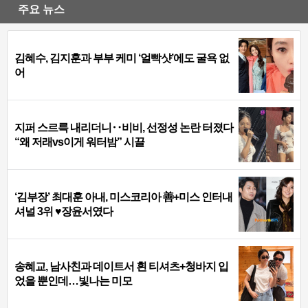
주요 뉴스
김혜수, 김지훈과 부부 케미 ‘얼빡샷’에도 굴욕 없
어
지퍼 스르륵 내리더니‥비비, 선정성 논란 터졌다
“왜 저래vs이게 워터밤” 시끌
‘김부장’ 최대훈 아내, 미스코리아 善+미스 인터내
셔널 3위 ♥장윤서였다
송혜교, 남사친과 데이트서 흰 티셔츠+청바지 입
었을 뿐인데…빛나는 미모