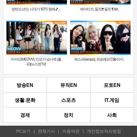
방탄소년단, 시대가 ‘BTS’ 원해🎵 ..
에이티즈, 둠칫❣️ 둠칫❣&#..
미야오(MEOVV), 미모가 넘사벽 (출
에스파(aespa), 죄송해요🥺🎤마이..
국)[뉴스엔TV]
방송EN
뮤직EN
포토EN
생활.문화
스포츠
IT.게임
경제
정치
사회
PC보기
|
전체기사
|
이용약관
|
개인정보처리방침