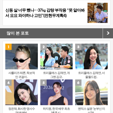
신동 살 너무 뺐나‥37㎏ 감량 부작용 “못 알아봐
서 요요 와야하나 고민”(전현무계획4)
많이 본 포토
샤를리즈 테론, 독보적
트리플에스 김채연, 개
트리플에스 김채연, 서
인 귀걸이..
그맨 김규..
울월드컵..
정은채, 화사한 명사수
하지원, 한국 배우 최초
엔믹스 설윤 ‘눈부신 미
[포토엔H..
MLB 시..
소’[포..