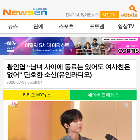
전체기사
|
많이본뉴스
|
사진구매
뉴스
연예
스포츠
포토엔
영상TV
황인엽 “남녀 사이에 동료는 있어도 여사친은
없어” 단호한 소신(유인라디오)
2026-07-09 05:58:04
카카오 MY뉴스
네이버 연예뉴스