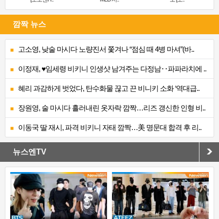
깜짝 뉴스
고소영, 낮술 마시다 노량진서 쫓겨나 “점심 때 4병 마셔”(바..
이정재, ♥임세령 비키니 인생샷 남겨주는 다정남‥파파라치에 ..
혜리 과감하게 벗었다, 탄수화물 끊고 끈 비니키 소화 ‘역대급..
장원영, 술 마시다 흘러내린 옷자락 깜짝…리즈 갱신한 인형 비..
이동국 딸 재시, 파격 비키니 자태 깜짝…美 명문대 합격 후 리..
뉴스엔TV