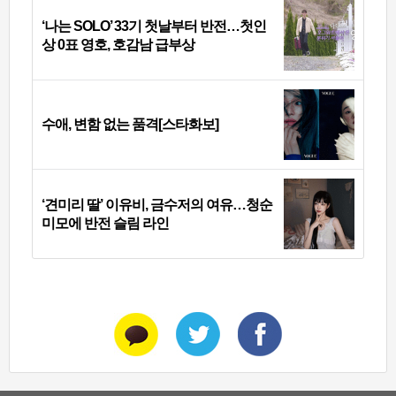
‘나는 SOLO’ 33기 첫날부터 반전…첫인
상 0표 영호, 호감남 급부상
수애, 변함 없는 품격[스타화보]
‘견미리 딸’ 이유비, 금수저의 여유…청순
미모에 반전 슬림 라인