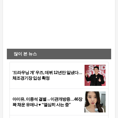
많이 본 뉴스
‘드라우닝 걔’ 우즈, 데뷔 12년만 일냈다…
체조경기장 입성 확정
아이유, 이종석 결별→이관개방증…46장
꽉 채운 유애나 ♥ “열심히 사는 중”