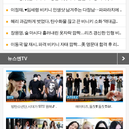
이정재, ♥임세령 비키니 인생샷 남겨주는 다정남‥파파라치에 ..
혜리 과감하게 벗었다, 탄수화물 끊고 끈 비니키 소화 ‘역대급..
장원영, 술 마시다 흘러내린 옷자락 깜짝…리즈 갱신한 인형 비..
이동국 딸 재시, 파격 비키니 자태 깜짝…美 명문대 합격 후 리..
뉴스엔TV
방탄소년단, 시대가 ‘BTS’ 원해🎵 ..
에이티즈, 둠칫❣️ 둠칫❣&#..