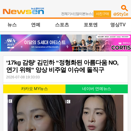
전체기사
|
많이본뉴스
|
사진구매
뉴스
연예
스포츠
포토엔
영상TV
‘17kg 감량’ 김민하 “정형화된 아름다움 NO,
연기 위해” 앙상 비주얼 이슈에 돌직구
2026-07-08 19:33:03
카카오 MY뉴스
네이버 연예뉴스