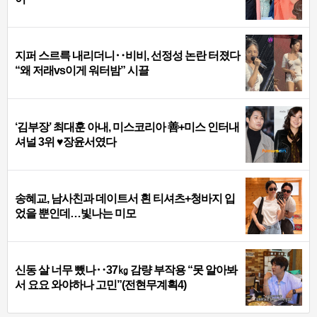
지퍼 스르륵 내리더니‥비비, 선정성 논란 터졌다
“왜 저래vs이게 워터밤” 시끌
‘김부장’ 최대훈 아내, 미스코리아 善+미스 인터내
셔널 3위 ♥장윤서였다
송혜교, 남사친과 데이트서 흰 티셔츠+청바지 입
었을 뿐인데…빛나는 미모
신동 살 너무 뺐나‥37㎏ 감량 부작용 “못 알아봐
서 요요 와야하나 고민”(전현무계획4)