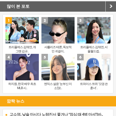
많이 본 포토
트리플에스 김채연, 개
샤를리즈 테론, 독보적
트리플에스 김채연, 서
그맨 김규..
인 귀걸이..
울월드컵..
하지원, 한국 배우 최초
엔믹스 설윤 ‘눈부신 미
트와이스 쯔위 ‘갓경 쓴
MLB 시..
소’[포..
훈녀’..
깜짝 뉴스
고소영, 낮술 마시다 노량진서 쫓겨나 “점심 때 4병 마셔”(바..