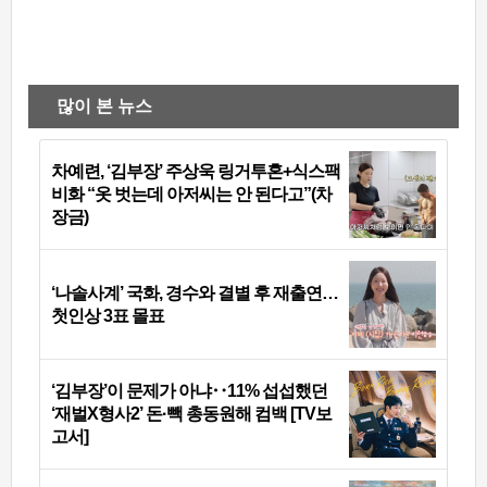
많이 본 뉴스
차예련, ‘김부장’ 주상욱 링거투혼+식스팩
비화 “옷 벗는데 아저씨는 안 된다고”(차
장금)
‘나솔사계’ 국화, 경수와 결별 후 재출연…
첫인상 3표 몰표
‘김부장’이 문제가 아냐‥11% 섭섭했던
‘재벌X형사2’ 돈·빽 총동원해 컴백 [TV보
고서]