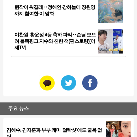
원작이 뭐길래‥정해인 강하늘에 장원영
까지 참여한 이 영화
이찬원, 황윤성 4등 축하 파티‥손님 모으
려 블랙핑크 지수와 친한 척(편스토랑)[어
제TV]
주요 뉴스
김혜수, 김지훈과 부부 케미 ‘얼빡샷’에도 굴욕 없
어