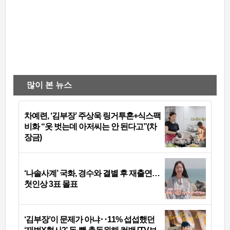
많이 본 뉴스
차예련, ‘김부장’ 주상욱 링거투혼+식스팩
비화 “옷 벗는데 아저씨는 안 된다고”(차
장금)
‘나솔사계’ 국화, 경수와 결별 후 재출연…
첫인상 3표 몰표
‘김부장’이 문제가 아냐‥11% 섭섭했던