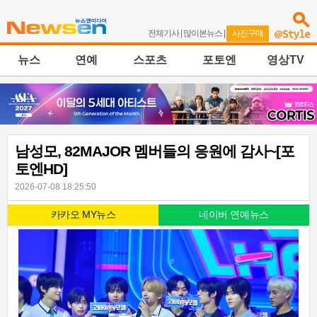
전체기사
|
많이본뉴스
|
사진구매
뉴스
연예
스포츠
포토엔
영상TV
남성모, 82MAJOR 멤버들의 응원에 감사~[포
토엔HD]
2026-07-08 18:25:50
카카오 MY뉴스
네이버 연예뉴스