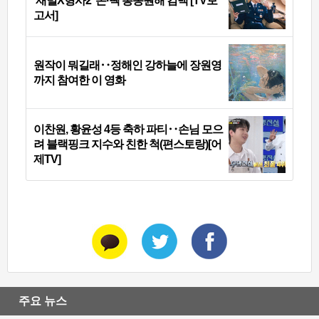
‘재벌X형사2’ 돈·빽 총동원해 컴백 [TV보
고서]
원작이 뭐길래‥정해인 강하늘에 장원영
까지 참여한 이 영화
이찬원, 황윤성 4등 축하 파티‥손님 모으
려 블랙핑크 지수와 친한 척(편스토랑)[어
제TV]
주요 뉴스