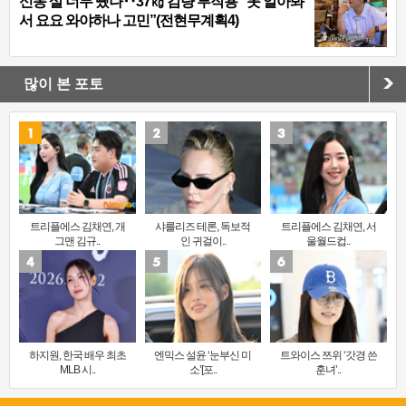
신동 살 너무 뺐나‥37㎏ 감량 부작용 “못 알아봐
서 요요 와야하나 고민”(전현무계획4)
많이 본 포토
트리플에스 김채연, 개
샤를리즈 테론, 독보적
트리플에스 김채연, 서
그맨 김규..
인 귀걸이..
울월드컵..
하지원, 한국 배우 최초
엔믹스 설윤 ‘눈부신 미
트와이스 쯔위 ‘갓경 쓴
MLB 시..
소’[포..
훈녀’..