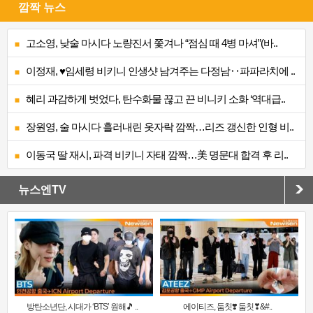
깜짝 뉴스
고소영, 낮술 마시다 노량진서 쫓겨나 “점심 때 4병 마셔”(바..
이정재, ♥임세령 비키니 인생샷 남겨주는 다정남‥파파라치에 ..
혜리 과감하게 벗었다, 탄수화물 끊고 끈 비니키 소화 ‘역대급..
장원영, 술 마시다 흘러내린 옷자락 깜짝…리즈 갱신한 인형 비..
이동국 딸 재시, 파격 비키니 자태 깜짝…美 명문대 합격 후 리..
뉴스엔TV
방탄소년단, 시대가 ‘BTS’ 원해🎵 ..
에이티즈, 둠칫❣️ 둠칫❣&#..