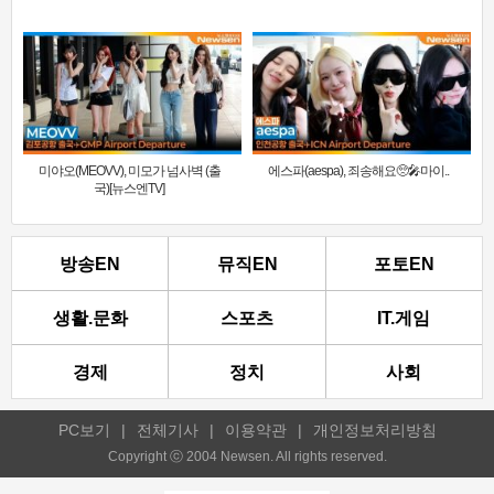
미야오(MEOVV), 미모가 넘사벽 (출
에스파(aespa), 죄송해요🥺🎤마이..
국)[뉴스엔TV]
방송EN
뮤직EN
포토EN
생활.문화
스포츠
IT.게임
경제
정치
사회
PC보기
|
전체기사
|
이용약관
|
개인정보처리방침
Copyright ⓒ 2004 Newsen. All rights reserved.