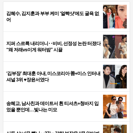
김혜수, 김지훈과 부부 케미 ‘얼빡샷’에도 굴욕 없
어
지퍼 스르륵 내리더니‥비비, 선정성 논란 터졌다
“왜 저래vs이게 워터밤” 시끌
‘김부장’ 최대훈 아내, 미스코리아 善+미스 인터내
셔널 3위 ♥장윤서였다
송혜교, 남사친과 데이트서 흰 티셔츠+청바지 입
었을 뿐인데…빛나는 미모