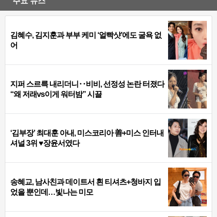
주요 뉴스
김혜수, 김지훈과 부부 케미 ‘얼빡샷’에도 굴욕 없
어
지퍼 스르륵 내리더니‥비비, 선정성 논란 터졌다
“왜 저래vs이게 워터밤” 시끌
‘김부장’ 최대훈 아내, 미스코리아 善+미스 인터내
셔널 3위 ♥장윤서였다
송혜교, 남사친과 데이트서 흰 티셔츠+청바지 입
었을 뿐인데…빛나는 미모