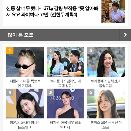
신동 살 너무 뺐나‥37㎏ 감량 부작용 “못 알아봐
서 요요 와야하나 고민”(전현무계획4)
많이 본 포토
샤를리즈 테론, 독보적
트리플에스 김채연, 개
트리플에스 김채연, 서
인 귀걸이..
그맨 김규..
울월드컵..
정은채, 화사한 명사수
하지원, 한국 배우 최초
엔믹스 설윤 ‘눈부신 미
[포토엔H..
MLB 시..
소’[포..