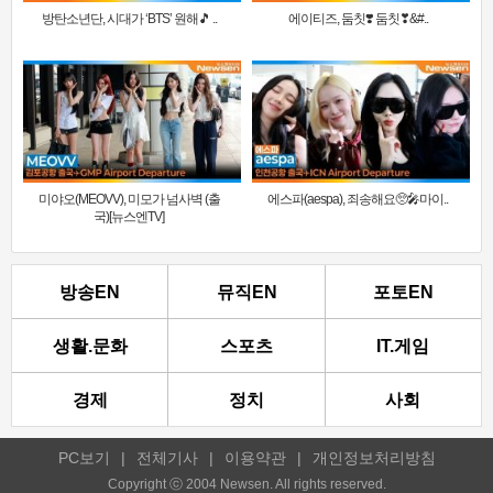
방탄소년단, 시대가 ‘BTS’ 원해🎵 ..
에이티즈, 둠칫❣️ 둠칫❣&#..
미야오(MEOVV), 미모가 넘사벽 (출
에스파(aespa), 죄송해요🥺🎤마이..
국)[뉴스엔TV]
방송EN
뮤직EN
포토EN
생활.문화
스포츠
IT.게임
경제
정치
사회
PC보기
|
전체기사
|
이용약관
|
개인정보처리방침
Copyright ⓒ 2004 Newsen. All rights reserved.