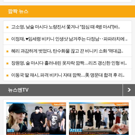
깜짝 뉴스
고소영, 낮술 마시다 노량진서 쫓겨나 “점심 때 4병 마셔”(바..
이정재, ♥임세령 비키니 인생샷 남겨주는 다정남‥파파라치에 ..
혜리 과감하게 벗었다, 탄수화물 끊고 끈 비니키 소화 ‘역대급..
장원영, 술 마시다 흘러내린 옷자락 깜짝…리즈 갱신한 인형 비..
이동국 딸 재시, 파격 비키니 자태 깜짝…美 명문대 합격 후 리..
뉴스엔TV