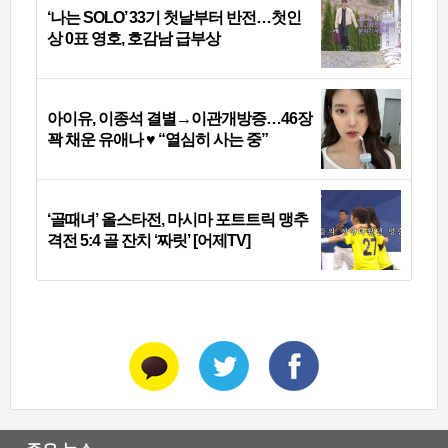
‘나는 SOLO’ 33기 첫날부터 반전…첫인
상 0표 영호, 호감남 급부상
아이유, 이종석 결별→이관개방증…46장
꽉 채운 유애나 ♥ “열심히 사는 중”
‘골때녀’ 올스타전, 마시마 포트트릭 맹추
격전 5:4 골 잔치 ‘짜릿’ [어제TV]