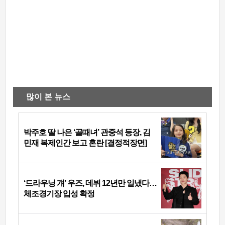
많이 본 뉴스
박주호 딸 나은 ‘골때녀’ 관중석 등장, 김
민재 복제인간 보고 혼란 [결정적장면]
‘드라우닝 걔’ 우즈, 데뷔 12년만 일냈다…
체조경기장 입성 확정