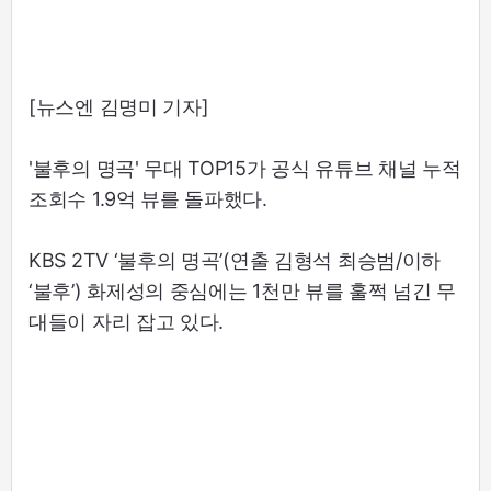
[뉴스엔 김명미 기자]
'불후의 명곡' 무대 TOP15가 공식 유튜브 채널 누적
조회수 1.9억 뷰를 돌파했다.
KBS 2TV ‘불후의 명곡’(연출 김형석 최승범/이하
‘불후’) 화제성의 중심에는 1천만 뷰를 훌쩍 넘긴 무
대들이 자리 잡고 있다.