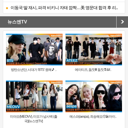
이동국 딸 재시, 파격 비키니 자태 깜짝…美 명문대 합격 후 리..
뉴스엔TV
방탄소년단, 시대가 ‘BTS’ 원해🎵 ..
에이티즈, 둠칫❣️ 둠칫❣&#..
미야오(MEOVV), 미모가 넘사벽 (출
에스파(aespa), 죄송해요🥺🎤마이..
국)[뉴스엔TV]