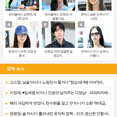
트리플에스 김채연, 개
트리플에스 김채연, 서
엔믹스 설윤 ‘눈부신 미
그맨 김규..
울월드컵..
소’[포..
트와이스 쯔위 ‘갓경 쓴
안효섭 ‘작은 얼굴에 잘
트와이스 미나 ‘눈부신
훈녀’..
생김이 ..
아름다..
깜짝 뉴스
고소영, 낮술 마시다 노량진서 쫓겨나 “점심 때 4병 마셔”(바..
이정재, ♥임세령 비키니 인생샷 남겨주는 다정남‥파파라치에 ..
혜리 과감하게 벗었다, 탄수화물 끊고 끈 비니키 소화 ‘역대급..
장원영, 술 마시다 흘러내린 옷자락 깜짝…리즈 갱신한 인형 비..