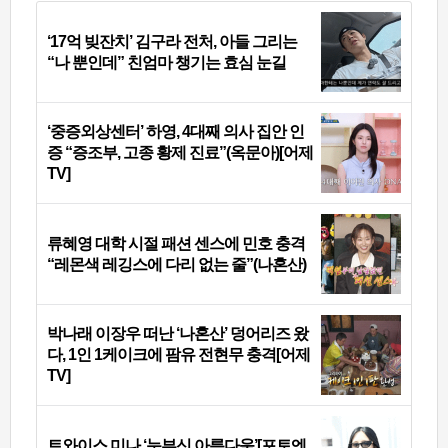
‘17억 빚잔치’ 김구라 전처, 아들 그리는
“나 뿐인데” 친엄마 챙기는 효심 눈길
‘중증외상센터’ 하영, 4대째 의사 집안 인
증 “증조부, 고종 황제 진료”(옥문아)[어제
TV]
류혜영 대학 시절 패션 센스에 민호 충격
“레몬색 레깅스에 다리 없는 줄”(나혼산)
박나래 이장우 떠난 ‘나혼산’ 덩어리즈 왔
다, 1인 1케이크에 팜유 전현무 충격[어제
TV]
트와이스 미나 ‘눈부신 아름다움’[포토엔