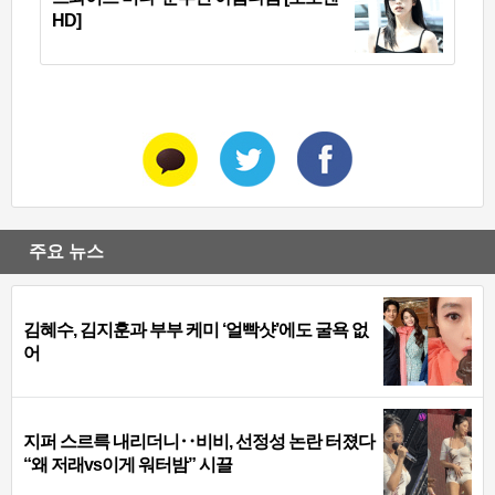
HD]
주요 뉴스
김혜수, 김지훈과 부부 케미 ‘얼빡샷’에도 굴욕 없
어
지퍼 스르륵 내리더니‥비비, 선정성 논란 터졌다
“왜 저래vs이게 워터밤” 시끌