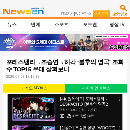
전체기사
|
많이본뉴스
|
사진구매
뉴스
연예
스포츠
포토엔
영상TV
포레스텔라→조승연→허각 ‘불후의 명곡’ 조회
수 TOP15 무대 살펴보니
2026-07-08 18:12:38
카카오 MY뉴스
네이버 연예뉴스