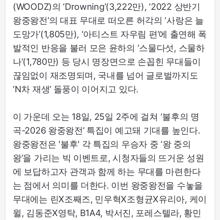
(WOODZ)의 ‘Drowning’(3,222만), ‘2022 상반기
왕중왕전’의 대표 무대로 떠오른 허각의 ‘사랑은 늘
도망가’(1,805만), ‘아티스트 자우림 편’에 출연해 폭
발적인 반응을 불러 모은 윤하의 ‘스물다섯, 스물하
나’(1,780만) 등 당시 명장면으로 손꼽힌 무대들이
끊임없이 재조명되며, 국내를 넘어 글로벌까지도
‘N차 재생’ 돌풍이 이어지고 있다.
이 가운데 오는 18일, 25일 2주에 걸쳐 ‘불후의 명
곡-2026 왕중왕전’ 특집이 예고돼 기대를 높인다.
왕중왕전은 '불후' 각 특집의 우승자 중 ‘왕 중의
왕’을 가리는 빅 이벤트로, 시청자들의 뜨거운 성원
에 보답하고자 관객과 함께 하는 무대를 마련한다
는 점에서 의미를 더한다. 이번 왕중왕전을 수놓을
무대에는 린X조째즈, 민우혁X조형균X유리아, 케이
윌, 김동준X영탁, B1A4, 박서진, 포레스텔라, 황민