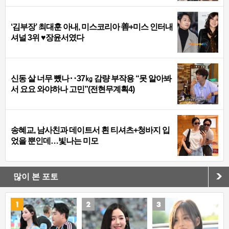
‘김부장’ 최대훈 아내, 미스코리아 善+미스 인터내
셔널 3위 ♥장윤서였다
신동 살 너무 뺐나‥37㎏ 감량 부작용 “못 알아봐
서 요요 와야하나 고민”(전현무계획4)
송혜교, 남사친과 데이트서 흰 티셔츠+청바지 입
었을 뿐인데…빛나는 미모
많이 본 포토