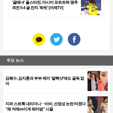
‘골때녀’ 올스타전, 마시마 포트트릭 맹추
격전 5:4 골 잔치 ‘짜릿’ [어제TV]
주요 뉴스
김혜수, 김지훈과 부부 케미 ‘얼빡샷’에도 굴욕 없
어
지퍼 스르륵 내리더니‥비비, 선정성 논란 터졌다
“왜 저래vs이게 워터밤” 시끌