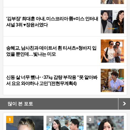
‘김부장’ 최대훈 아내, 미스코리아 善+미스 인터내
셔널 3위 ♥장윤서였다
송혜교, 남사친과 데이트서 흰 티셔츠+청바지 입
었을 뿐인데…빛나는 미모
신동 살 너무 뺐나‥37㎏ 감량 부작용 “못 알아봐
서 요요 와야하나 고민”(전현무계획4)
많이 본 포토