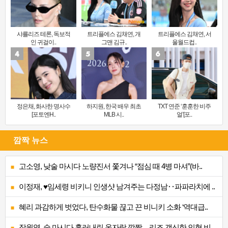
샤를리즈 테론, 독보적
트리플에스 김채연, 개
트리플에스 김채연, 서
인 귀걸이..
그맨 김규..
울월드컵..
정은채, 화사한 명사수
하지원, 한국 배우 최초
TXT 연준 ‘훈훈한 비주
[포토엔H..
MLB 시..
얼’[포..
깜짝 뉴스
고소영, 낮술 마시다 노량진서 쫓겨나 “점심 때 4병 마셔”(바..
이정재, ♥임세령 비키니 인생샷 남겨주는 다정남‥파파라치에 ..
혜리 과감하게 벗었다, 탄수화물 끊고 끈 비니키 소화 ‘역대급..
장원영, 술 마시다 흘러내린 옷자락 깜짝…리즈 갱신한 인형 비..