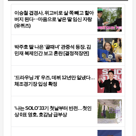
이승철 겹경사, 위고비로 살 쪽 빼고 할아
버지 된다‥마음으로 낳은 딸 임신 자랑
(유퀴즈)
박주호 딸 나은 ‘골때녀’ 관중석 등장, 김
민재 복제인간 보고 혼란 [결정적장면]
‘드라우닝 걔’ 우즈, 데뷔 12년만 일냈다…
체조경기장 입성 확정
‘나는 SOLO’ 33기 첫날부터 반전…첫인
상 0표 영호, 호감남 급부상