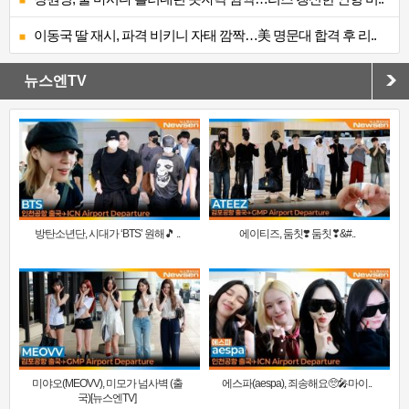
이동국 딸 재시, 파격 비키니 자태 깜짝…美 명문대 합격 후 리..
뉴스엔TV
방탄소년단, 시대가 ‘BTS’ 원해🎵 ..
에이티즈, 둠칫❣️ 둠칫❣&#..
미야오(MEOVV), 미모가 넘사벽 (출
에스파(aespa), 죄송해요🥺🎤마이..
국)[뉴스엔TV]