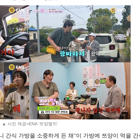
▲ 사진 제공=ENA ‘쯔양몇끼’
 간식 가방을 소중하게 든 채"이 가방에 쯔양이 먹을 간