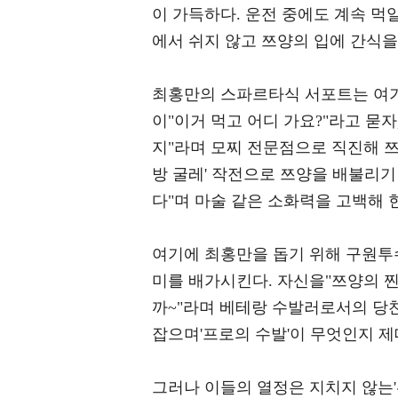
이 가득하다. 운전 중에도 계속 먹
에서 쉬지 않고 쯔양의 입에 간식을
최홍만의 스파르타식 서포트는 여기
이"이거 먹고 어디 가요?"라고 묻
지"라며 모찌 전문점으로 직진해 쯔
방 굴레' 작전으로 쯔양을 배불리기
다"며 마술 같은 소화력을 고백해 
여기에 최홍만을 돕기 위해 구원투
미를 배가시킨다. 자신을"쯔양의 찐
까~"라며 베테랑 수발러로서의 당
잡으며'프로의 수발'이 무엇인지 
그러나 이들의 열정은 지치지 않는'