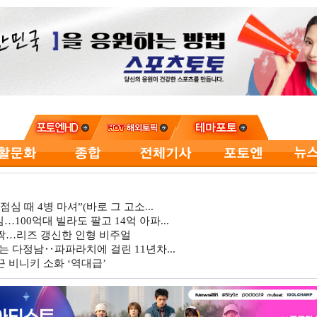
심 때 4병 마셔”(바로 그 고소...
…100억대 빌라도 팔고 14억 아파...
깜짝…리즈 갱신한 인형 비주얼
는 다정남‥파파라치에 걸린 11년차...
 비니키 소화 ‘역대급’