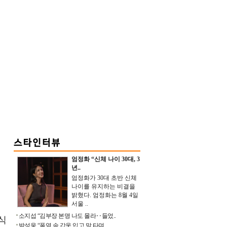
엄정화 “신체 나이 30대, 3
년..
엄정화가 30대 초반 신체
나이를 유지하는 비결을
밝혔다. 엄정화는 8월 4일
서울 ..
소지섭 “김부장 본명 나도 몰라‥들었..
식
박성웅 “폭염 속 갑옷 입고 말 타며 ..