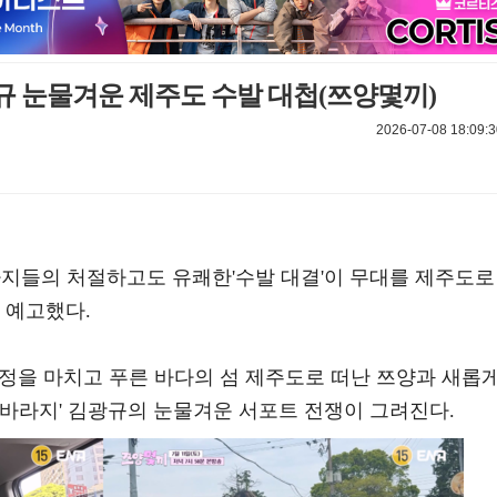
규 눈물겨운 제주도 수발 대첩(쯔양몇끼)
2026-07-08 18:09:3
라지들의 처절하고도 유쾌한'수발 대결'이 무대를 제주도로
 예고했다.
 여정을 마치고 푸른 바다의 섬 제주도로 떠난 쯔양과 새롭
광바라지' 김광규의 눈물겨운 서포트 전쟁이 그려진다.