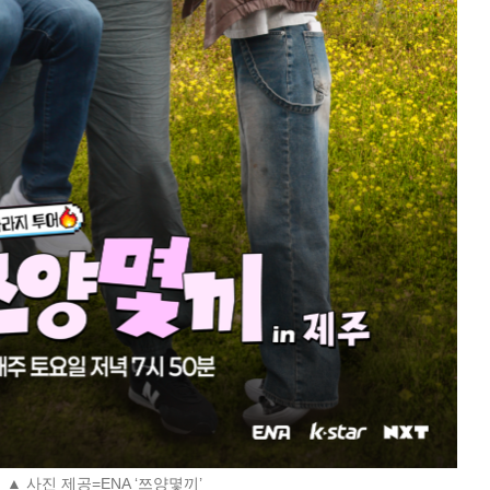
▲ 사진 제공=ENA ‘쯔양몇끼’