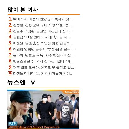
여에스더, 예능서 민낯 공개했다가 댓글에 충격 “눈 왜 저렇게 처졌냐고”(에스더TV)
김정렬, 친형 군대 구타 사망 억울 “농약사 처리, 범인 찾았지만…엄마는 이미 치매”(데이앤나잇)
건물주 구성환, 김신영 이선민과 집 옥상서 41만원 한우 파티 “화력이 성화봉송”(나혼산)
심현섭 “11살 연하 아내에 축의금 다 뺏겨, 집도 아내 명의” (동치미)[결정적장면]
이찬원, 원조 춤꾼 박남정 향한 팬심 “어머님 잘 계시지” 폭소(불후)
최연청 엄청난 금수저 “부친·남편 모두 판사, 국회의원·언론사 대표 집안”(아형)
윤가이, 단발로 싹둑+사주 맹신‥18살 연상 ♥장기하 반한 엉뚱·열정 매력(전참시)
방탄소년단 뷔, 역시 감다살이었네 “바뀐 ‘오늘의 방탄’ 구성, 내 아이디어”
재혼 발표 오윤아, 신혼도 못 즐기고 일만 “발달장애 子도 취업 1년차, 연차 없어”
리센느 미나미 母, 한국 엄마들과 친해진 비결=BTS “최애 정국 얘기로 통해”(전참시)