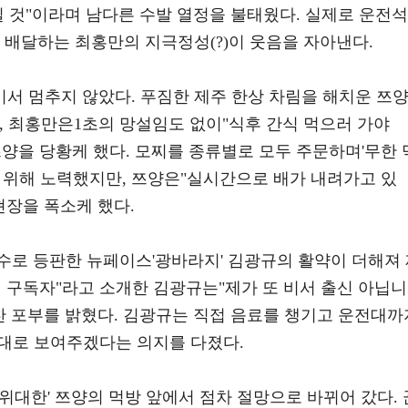
일 것"이라며 남다른 수발 열정을 불태웠다. 실제로 운전석
 배달하는 최홍만의 지극정성(?)이 웃음을 자아낸다.
서 멈추지 않았다. 푸짐한 제주 한상 차림을 해치운 쯔
자, 최홍만은1초의 망설임도 없이"식후 간식 먹으러 가야
양을 당황케 했다. 모찌를 종류별로 모두 주문하며'무한 
 위해 노력했지만, 쯔양은"실시간으로 배가 내려가고 있
현장을 폭소케 했다.
수로 등판한 뉴페이스'광바라지' 김광규의 활약이 더해져
 구독자"라고 소개한 김광규는"제가 또 비서 출신 아닙니
찬 포부를 밝혔다. 김광규는 직접 음료를 챙기고 운전대까
제대로 보여주겠다는 의지를 다졌다.
위대한' 쯔양의 먹방 앞에서 점차 절망으로 바뀌어 갔다. 