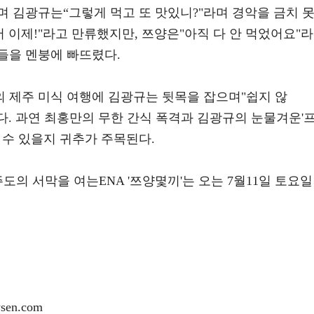
 김광규는“그렇게 먹고 또 맛있니?"라며 경악을 금치 
어 이제!"라고 만류했지만, 쯔양은"아직 다 안 먹었어요"라
들을 멘붕에 빠뜨렸다.
 제주 미식 여행에 김광규는 뒷목을 잡으며"쉽지 않
이다. 과연 최홍만의 무한 간식 폭격과 김광규의 눈물겨운'
 수 있을지 귀추가 주목된다.
도의 서막을 여는ENA '쯔양몇끼'는 오는 7월11일 토요일
en.com