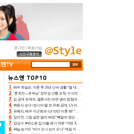
로그인
|
회원가입
배우 최일순, 이혼 후 20년 산속 생활 “딸 내가 버렸다고 원망‥맘 아파”(특종)[어제TV]
‘혼외자→유부남’ 정우성 근황 포착, 수식억 해킹 피해 후배 만났다 “존경하는”
집 공개 유재석, 결혼사진 라면 냄비 받침대 되고 분노‥가족사진도 피해(놀뭐)[어제TV]
백윤식 손녀+정시아 딸 첫 유화 공개, LA 아트쇼→서울국제조각페스타 작가다운 수준급 실력
유혜리, 배우 이근희과 1년 반만 이혼 왜? “식칼 꽂고 의자 던져” 충격 폭로(특종)[어제TV]
임지연, 그림 같은 발리 배경? 뼈말라 청순 비키니 핏에 상대 안 되네
김성수, ♥박소윤 집 이불 폐기 처분 “어떤 X이랑 썼을지 몰라” 질투(신랑수업2)[어제TV]
44kg 송가인 “비가 오나 눈이 오나” 매일 이 운동, 허벅지 근육량 상승+체지방 감소