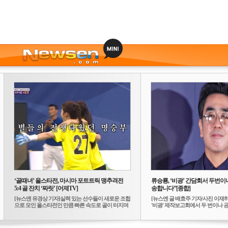
‘골때녀’ 올스타전, 마시마 포트트릭 맹추격전
류승룡, ‘비광’ 간담회서 두번이나
5:4 골 잔치 ‘짜릿’ [어제TV]
송합니다”[종합]
[뉴스엔 유경상 기자]실력 있는 선수들이 새로운 조합
[뉴스엔 글 배효주 기자/사진 이재
으로 모인 올스타전인 만큼 빠른 속도로 골이 터지며
'비광' 제작보고회에서 두 번이나 공식
...