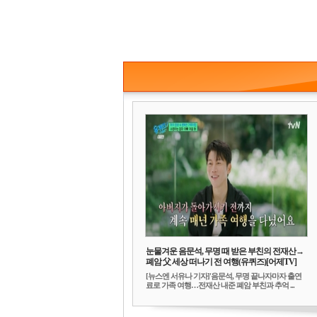
눈물겨운 음문석, 무명 때 받은 부친의 전재산→
폐암 父 세상 떠나기 전 여행(유퀴즈)[어제TV]
[뉴스엔 서유나 기자]'음문석, 무명 끝나자마자 출연
료로 가족 여행…전재산 내준 폐암 부친과 추억 ...