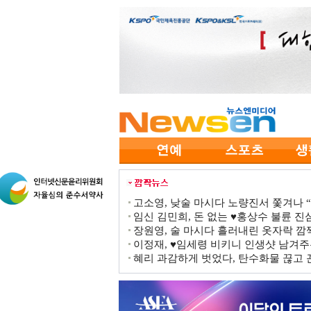
고소영, 낮술 마시다 노량진서 쫓겨나 “점
임신 김민희, 돈 없는 ♥홍상수 불륜 진심
장원영, 술 마시다 흘러내린 옷자락 
이정재, ♥임세령 비키니 인생샷 남겨주
혜리 과감하게 벗었다, 탄수화물 끊고 끈