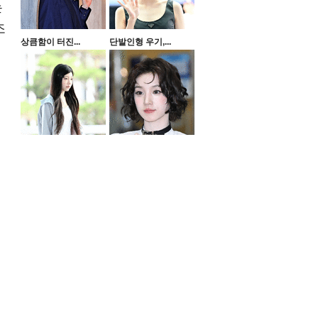
는
조
상큼함이 터진...
단발인형 우기,...