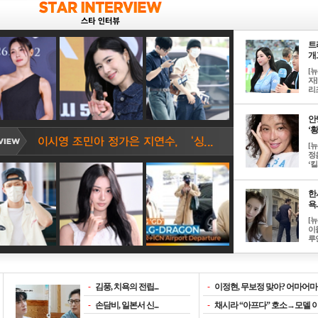
트
개그
[
자]
리즈
안
‘황
[
정
‘킬.
한
욕..
[
이
루언
-
김풍, 치욕의 전립...
-
이정현, 무보정 맞아? 어마어마한
-
손담비, 일본서 신...
-
채시라 “아프다” 호소→모델 이소