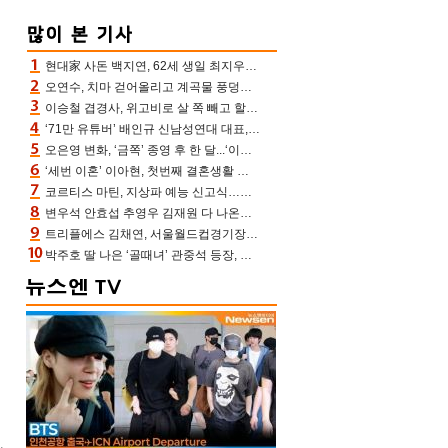
현대家 사돈 백지연, 62세 생일 최지우와 “올해도 함께” 이영애 신애라도 축하
오연수, 치마 걷어올리고 계곡물 풍덩‥무더위 잊은 제주 휴가
이승철 겹경사, 위고비로 살 쪽 빼고 할아버지 된다‥마음으로 낳은 딸 임신 자랑(유퀴즈)
‘71만 유튜버’ 배인규 신남성연대 대표, 오늘(5일) 숨진 채 발견…향년 36세
오은영 변화, ‘금쪽’ 종영 후 한 달...‘이것’ 끊고 살 뺀 모습 포착 “날씬하다!”
‘세번 이혼’ 이아현, 첫번째 결혼생활 떠올리며 눈물 “첫 남편에 미안해”(새롭게하소서)
코르티스 마틴, 지상파 예능 신고식…저작권 지분 분배 방식까지 공개(라스)
변우석 안효섭 추영우 김재원 다 나온다고? ‘AAA 2026’ 총출동
트리플에스 김채연, 서울월드컵경기장에 뜬 맨시티 여신 [포토엔HD]
박주호 딸 나은 ‘골때녀’ 관중석 등장, 김민재 복제인간 보고 혼란 [결정적장면]