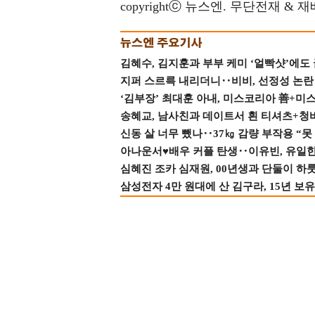
copyrightⓒ 뉴스엔. 무단전재 & 
김혜수, 김지훈과 부부 케미 ‘얼빡샷’에도
지퍼 스르륵 내리더니‥비비, 선정성 논란 터
‘김부장’ 최대훈 아내, 미스코리아 善+미
송혜교, 남사친과 데이트서 흰 티셔츠+청
신동 살 너무 뺐나‥37㎏ 감량 부작용 “못
아나운서♥배우 커플 탄생‥이유빈, 유일한 최
심혜진 조카 심재원, 00년생과 단둘이 하룻밤
삼성전자 4만 원대에 산 김구라, 15년 보유