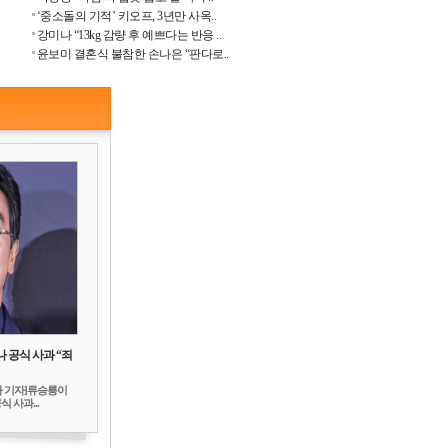
‘중소돌의 기적’ 키오프, 3년만 사옥..
강미나 “13kg 감량 후 예쁘다는 반응 ..
윤보미 결혼식 불참한 손나은 “판다로..
 공식 사과 “죄
하 기자]류승룡이
 사과...