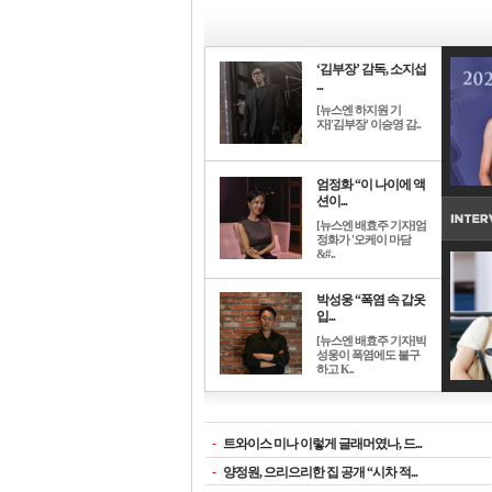
‘김부장’ 감독, 소지섭
...
[뉴스엔 하지원 기
자]'김부장' 이승영 감..
엄정화 “이 나이에 액
션이...
[뉴스엔 배효주 기자]엄
정화가 '오케이 마담
&#..
박성웅 “폭염 속 갑옷
입...
[뉴스엔 배효주 기자]박
성웅이 폭염에도 불구
하고 K..
-
트와이스 미나 이렇게 글래머였나, 드...
-
양정원, 으리으리한 집 공개 “시차 적...