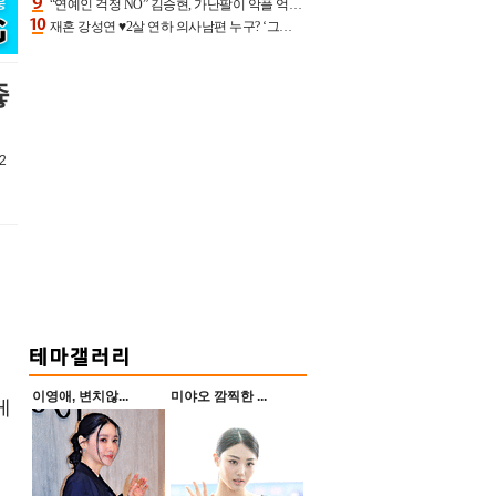
“연예인 걱정 NO” 김승현, 가난팔이 악플 억울할만‥아내+딸과 日 여행
재혼 강성연 ♥2살 연하 의사남편 누구? ‘그알’ 자문의에 훈남 비주얼 초엘리트 스펙 [종합]
좋
2
의
이영애, 변치않...
미야오 깜찍한 ...
게