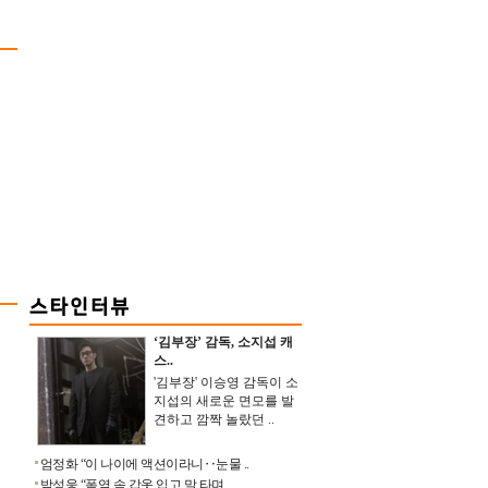
‘김부장’ 감독, 소지섭 캐
스..
'김부장' 이승영 감독이 소
지섭의 새로운 면모를 발
견하고 깜짝 놀랐던 ..
엄정화 “이 나이에 액션이라니‥눈물 ..
박성웅 “폭염 속 갑옷 입고 말 타며 ..