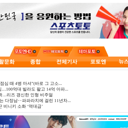
심 때 4병 마셔”(바로 그 고소...
…100억대 빌라도 팔고 14억 아파...
깜짝…리즈 갱신한 인형 비주얼
는 다정남‥파파라치에 걸린 11년차...
 비니키 소화 ‘역대급’