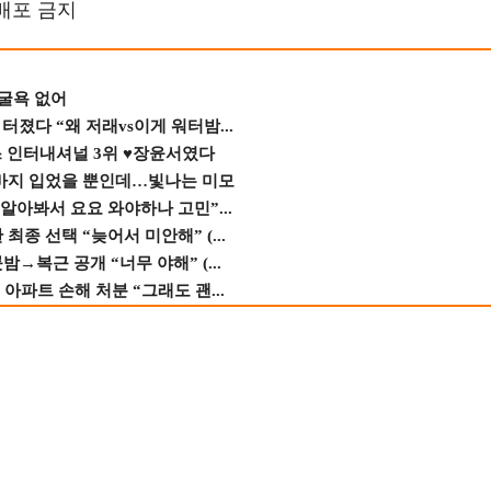
재배포 금지
 굴욕 없어
졌다 “왜 저래vs이게 워터밤...
스 인터내셔널 3위 ♥장윤서였다
바지 입었을 뿐인데…빛나는 미모
 알아봐서 요요 와야하나 고민”...
종 선택 “늦어서 미안해” (...
→복근 공개 “너무 야해” (...
 아파트 손해 처분 “그래도 괜...