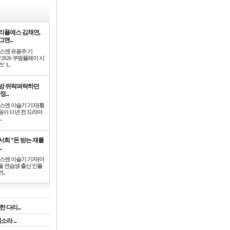
리플에스 김채연,
맨...
뉴스엔 유용주 기
‘2026 쿠팡플레이 시
’ 1..
방 쥐락펴락하던
정...
뉴스엔 이슬기 기자]황
음이 11년 전 드라마
.
서희 “돈 받는 쟤를
.
뉴스엔 이슬기 기자]아
돌 연습생 출신 인플
..
 다리...
라 ...