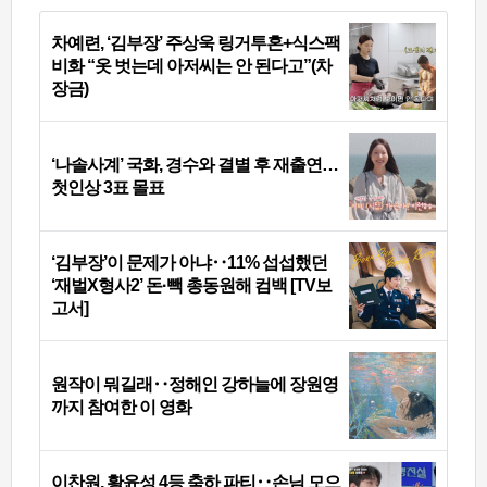
차예련, ‘김부장’ 주상욱 링거투혼+식스팩
비화 “옷 벗는데 아저씨는 안 된다고”(차
장금)
‘나솔사계’ 국화, 경수와 결별 후 재출연…
첫인상 3표 몰표
‘김부장’이 문제가 아냐‥11% 섭섭했던
‘재벌X형사2’ 돈·빽 총동원해 컴백 [TV보
고서]
원작이 뭐길래‥정해인 강하늘에 장원영
까지 참여한 이 영화
이찬원, 황윤성 4등 축하 파티‥손님 모으