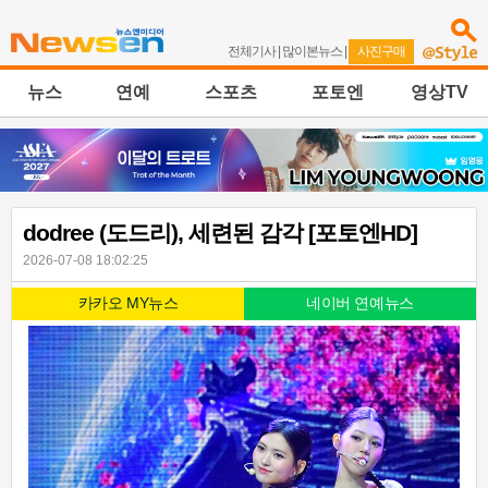
전체기사
|
많이본뉴스
|
사진구매
뉴스
연예
스포츠
포토엔
영상TV
dodree (도드리), 세련된 감각 [포토엔HD]
2026-07-08 18:02:25
카카오 MY뉴스
네이버 연예뉴스