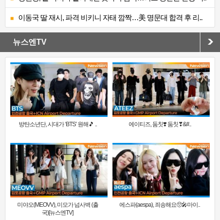
이동국 딸 재시, 파격 비키니 자태 깜짝…美 명문대 합격 후 리..
뉴스엔TV
방탄소년단, 시대가 ‘BTS’ 원해🎵 ..
에이티즈, 둠칫❣️ 둠칫❣&#..
미야오(MEOVV), 미모가 넘사벽 (출
에스파(aespa), 죄송해요🥺🎤마이..
국)[뉴스엔TV]