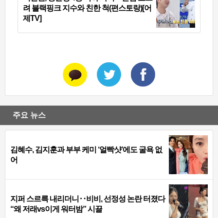
려 블랙핑크 지수와 친한 척(편스토랑)[어
제TV]
주요 뉴스
김혜수, 김지훈과 부부 케미 ‘얼빡샷’에도 굴욕 없
어
지퍼 스르륵 내리더니‥비비, 선정성 논란 터졌다
“왜 저래vs이게 워터밤” 시끌