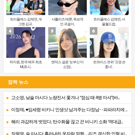
트리플에스 김채연, 개
샤를리즈 테론, 독보적
트리플에스 김채연, 서
그맨 김규..
인 귀걸이..
울월드컵..
하지원, 한국 배우 최초
엔믹스 설윤 ‘눈부신 미
트와이스 쯔위 ‘갓경 쓴
MLB 시..
소’[포..
훈녀’..
깜짝 뉴스
고소영, 낮술 마시다 노량진서 쫓겨나 “점심 때 4병 마셔”(바..
이정재, ♥임세령 비키니 인생샷 남겨주는 다정남‥파파라치에 ..
혜리 과감하게 벗었다, 탄수화물 끊고 끈 비니키 소화 ‘역대급..
장원영, 술 마시다 흘러내린 옷자락 깜짝…리즈 갱신한 인형 비..