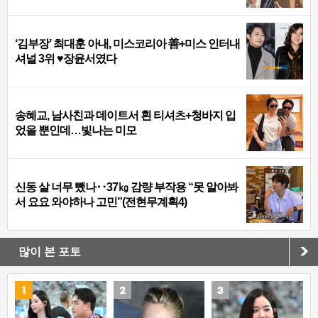
‘김부장’ 최대훈 아내, 미스코리아 善+미스 인터내
셔널 3위 ♥장윤서였다
송혜교, 남사친과 데이트서 흰 티셔츠+청바지 입
었을 뿐인데…빛나는 미모
신동 살 너무 뺐나‥37㎏ 감량 부작용 “못 알아봐
서 요요 와야하나 고민”(전현무계획4)
많이 본 포토