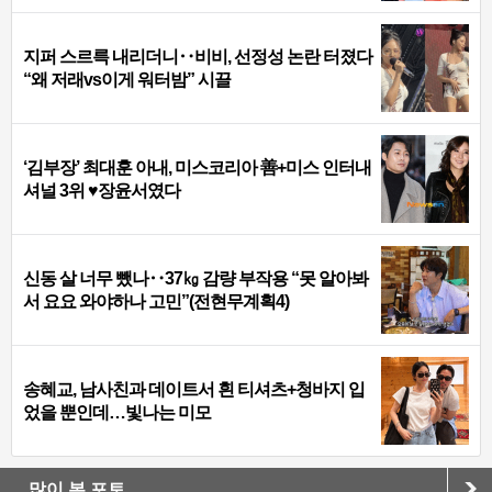
지퍼 스르륵 내리더니‥비비, 선정성 논란 터졌다
“왜 저래vs이게 워터밤” 시끌
‘김부장’ 최대훈 아내, 미스코리아 善+미스 인터내
셔널 3위 ♥장윤서였다
신동 살 너무 뺐나‥37㎏ 감량 부작용 “못 알아봐
서 요요 와야하나 고민”(전현무계획4)
송혜교, 남사친과 데이트서 흰 티셔츠+청바지 입
었을 뿐인데…빛나는 미모
많이 본 포토