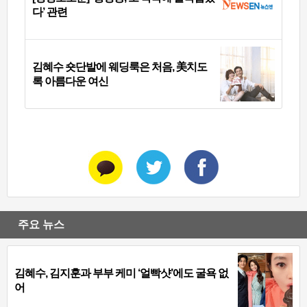
다’ 관련
김혜수 숏단발에 웨딩룩은 처음, 美치도
록 아름다운 여신
주요 뉴스
김혜수, 김지훈과 부부 케미 ‘얼빡샷’에도 굴욕 없
어