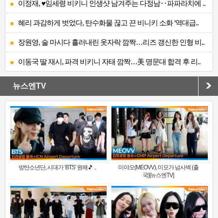
이정재, ♥임세령 비키니 인생샷 남겨주는 다정남‥파파라치에 ..
혜리 과감하게 벗었다, 탄수화물 끊고 끈 비니키 소화 ‘역대급..
장원영, 술 마시다 흘러내린 옷자락 깜짝…리즈 갱신한 인형 비..
이동국 딸 재시, 파격 비키니 자태 깜짝…美 명문대 합격 후 리..
뉴스엔TV
방탄소년단, 시대가 ‘BTS’ 원해🎵 ..
미야오(MEOVV), 미모가 넘사벽 (출
국)[뉴스엔TV]