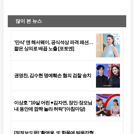
많이 본 뉴스
‘만삭’ 앤 해서웨이, 공식석상 파격 패션…
짧은 상의로 배꼽 노출 [포토엔]
권영찬, 김수현 명예훼손 혐의 검찰 송치
이상호 “10살 어린 ♥김자연, 장인·장모님
내 동안에 깜짝 놀라 허락”(아침마당)
[정정보도문] ‘황영웅, 또 학폭에 발목잡혔