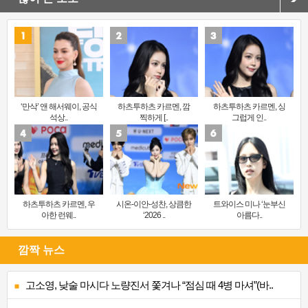
‘만삭’ 앤 해서웨이, 공식
하츠투하츠 카르멘, 깜
하츠투하츠 카르멘, 싱
석상..
찍하게 [..
그럽게 인..
하츠투하츠 카르멘, 우
시온-이안-성찬, 상큼한
트와이스 미나 ‘눈부신
아한 런웨..
‘2026 ..
아름다..
깜짝 뉴스
고소영, 낮술 마시다 노량진서 쫓겨나 “점심 때 4병 마셔”(바..