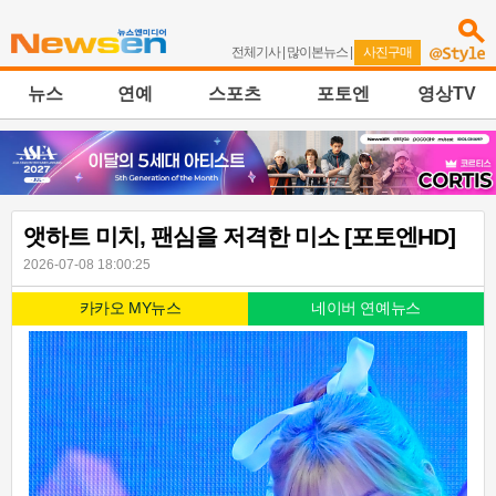
전체기사
|
많이본뉴스
|
사진구매
뉴스
연예
스포츠
포토엔
영상TV
앳하트 미치, 팬심을 저격한 미소 [포토엔HD]
2026-07-08 18:00:25
카카오 MY뉴스
네이버 연예뉴스