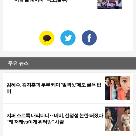
주요 뉴스
김혜수, 김지훈과 부부 케미 ‘얼빡샷’에도 굴욕 없
어
지퍼 스르륵 내리더니‥비비, 선정성 논란 터졌다
“왜 저래vs이게 워터밤” 시끌