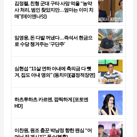
김정렬, 친형 군대 구타 사망 억울 “농약
사 처리, 범인 찾았지만…엄마는 이미 치
매”(데이앤나잇)
임영웅, 돈 다발 꺼냈다…즉석서 현금으
로 수당 챙겨주는 ‘구단주’
심현섭 “11살 연하 아내에 축의금 다 뺏
겨, 집도 아내 명의” (동치미)[결정적장면]
하츠투하츠 카르멘, 깜찍하게 [포토엔
HD]
이찬원, 원조 춤꾼 박남정 향한 팬심 “어
머님 잘 계시지” 폭소(불후)