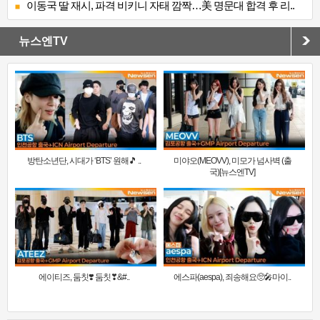
이동국 딸 재시, 파격 비키니 자태 깜짝…美 명문대 합격 후 리..
뉴스엔TV
방탄소년단, 시대가 ‘BTS’ 원해🎵 ..
미야오(MEOVV), 미모가 넘사벽 (출
국)[뉴스엔TV]
에이티즈, 둠칫❣️ 둠칫❣&#..
에스파(aespa), 죄송해요🥺🎤마이..