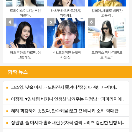
트와이스 미나 ‘눈부신
하츠투하츠 카르멘, 깜
김희애, 세월도 비켜간
아름다..
찍하게 [..
고품격 ..
하츠투하츠 카르멘, 싱
나나, 도회적인 눈빛에
트와이스 미나 ‘대만으
그럽게 인..
시선 집..
로 가요~..
깜짝 뉴스
고소영, 낮술 마시다 노량진서 쫓겨나 “점심 때 4병 마셔”(바..
이정재, ♥임세령 비키니 인생샷 남겨주는 다정남‥파파라치에 ..
혜리 과감하게 벗었다, 탄수화물 끊고 끈 비니키 소화 ‘역대급..
장원영, 술 마시다 흘러내린 옷자락 깜짝…리즈 갱신한 인형 비..