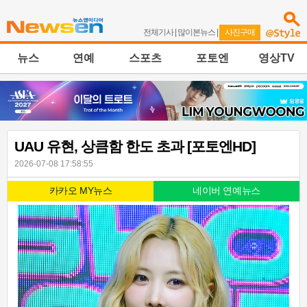
전체기사
|
많이본뉴스
|
사진구매
뉴스
연예
스포츠
포토엔
영상TV
UAU 유현, 상큼함 한도 초과 [포토엔HD]
2026-07-08 17:58:55
카카오 MY뉴스
네이버 연예뉴스