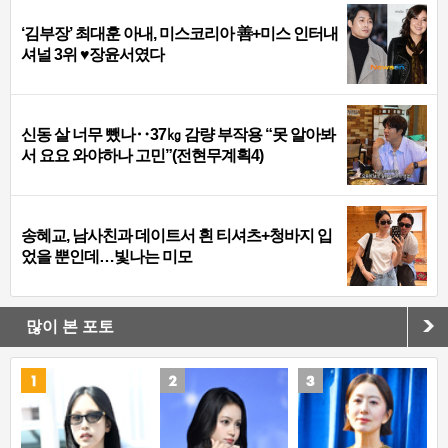
‘김부장’ 최대훈 아내, 미스코리아 善+미스 인터내
셔널 3위 ♥장윤서였다
신동 살 너무 뺐나‥37㎏ 감량 부작용 “못 알아봐
서 요요 와야하나 고민”(전현무계획4)
송혜교, 남사친과 데이트서 흰 티셔츠+청바지 입
었을 뿐인데…빛나는 미모
많이 본 포토