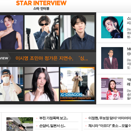
스
시크
[
트
범 &
M
산서
[
자
도 
“매
래 
[
송
들이
-
부친 가정폭력 보고...
-
이정현, 무보정 맞아? 어마어마한
-
손담비, 일본서 신...
-
채시라 “아프다” 호소→모델 이소