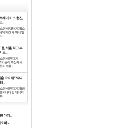
트레이 키즈 현진,
...
뉴스엔 이재하 기자]스
레이 키즈 새 미니 앨
..
C몽, 서울 찍고 부
도 ...
뉴스엔 이민지 기
]MC몽이 부산에서
콘서트를 ..
출 10% 줘” 박나
前...
뉴스엔 이민지 기자]방
인 박나래 전 매니저
 ..
 다리...
라 ...