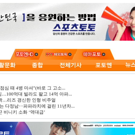
심 때 4병 마셔”(바로 그 고소...
…100억대 빌라도 팔고 14억 아파...
깜짝…리즈 갱신한 인형 비주얼
는 다정남‥파파라치에 걸린 11년차...
 비니키 소화 ‘역대급’