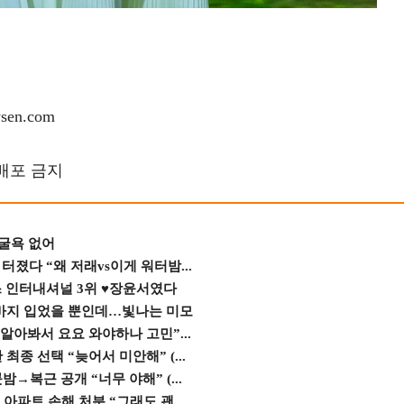
en.com
재배포 금지
 굴욕 없어
졌다 “왜 저래vs이게 워터밤...
스 인터내셔널 3위 ♥장윤서였다
바지 입었을 뿐인데…빛나는 미모
 알아봐서 요요 와야하나 고민”...
종 선택 “늦어서 미안해” (...
→복근 공개 “너무 야해” (...
 아파트 손해 처분 “그래도 괜...