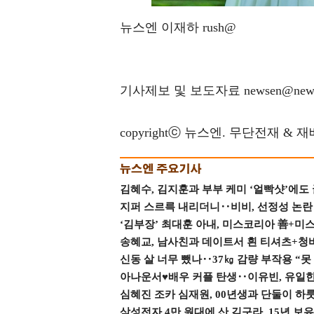
뉴스엔 이재하 rush@
기사제보 및 보도자료 newsen@news
copyrightⓒ 뉴스엔. 무단전재 & 
김혜수, 김지훈과 부부 케미 ‘얼빡샷’에도
지퍼 스르륵 내리더니‥비비, 선정성 논란 터
‘김부장’ 최대훈 아내, 미스코리아 善+미
송혜교, 남사친과 데이트서 흰 티셔츠+청
신동 살 너무 뺐나‥37㎏ 감량 부작용 “못
아나운서♥배우 커플 탄생‥이유빈, 유일한 최
심혜진 조카 심재원, 00년생과 단둘이 하룻밤
삼성전자 4만 원대에 산 김구라, 15년 보유