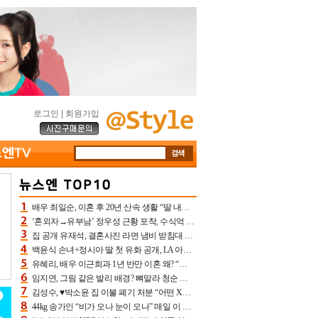
로그인
|
회원가입
배우 최일순, 이혼 후 20년 산속 생활 “딸 내가 버렸다고 원망‥맘 아파”(특종)[어제TV]
‘혼외자→유부남’ 정우성 근황 포착, 수식억 해킹 피해 후배 만났다 “존경하는”
집 공개 유재석, 결혼사진 라면 냄비 받침대 되고 분노‥가족사진도 피해(놀뭐)[어제TV]
백윤식 손녀+정시아 딸 첫 유화 공개, LA 아트쇼→서울국제조각페스타 작가다운 수준급 실력
유혜리, 배우 이근희과 1년 반만 이혼 왜? “식칼 꽂고 의자 던져” 충격 폭로(특종)[어제TV]
임지연, 그림 같은 발리 배경? 뼈말라 청순 비키니 핏에 상대 안 되네
김성수, ♥박소윤 집 이불 폐기 처분 “어떤 X이랑 썼을지 몰라” 질투(신랑수업2)[어제TV]
44kg 송가인 “비가 오나 눈이 오나” 매일 이 운동, 허벅지 근육량 상승+체지방 감소