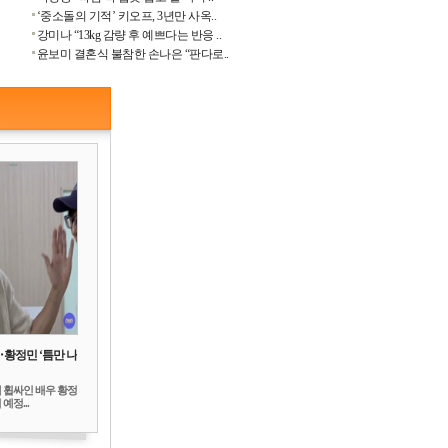
‘중소돌의 기적’ 키오프, 3년만 사옥..
강미나 “13kg 감량 후 예쁘다는 반응 ..
윤보미 결혼식 불참한 손나은 “판다로..
‥황정민 ‘틈만 나
 휩싸인 배우 황정
예정...