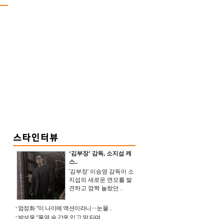
‘김부장’ 감독, 소지섭 캐
스..
'김부장' 이승영 감독이 소
지섭의 새로운 면모를 발
견하고 깜짝 놀랐던 ..
엄정화 “이 나이에 액션이라니‥눈물 ..
박성웅 “폭염 속 갑옷 입고 말 타며 ..