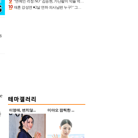
“연예인 걱정 NO” 김승현, 가난팔이 악플 억울할만‥아내+딸과 日 여행
재혼 강성연 ♥2살 연하 의사남편 누구? ‘그알’ 자문의에 훈남 비주얼 초엘리트 스펙 [종합]
6
e
이영애, 변치않...
미야오 깜찍한 ...
하