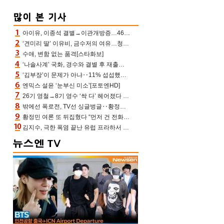
아이유, 이종석 결별→이관개방증…46장 꽉 채운 유애나 ♥ “열심히 사는 중”
‘견미리 딸’ 이유비, 금수저의 여유…청순 미모에 반전 슬림 라인
수애, 변함 없는 품격[스타화보]
‘나솔사계’ 국화, 경수와 결별 후 재출연…첫인상 3표 몰표
‘김부장’이 문제가 아냐‥11% 섭섭했던 ‘재벌X형사2’ 돈·빽 총동원해 컴백 [TV보고서]
엔믹스 설윤 ‘눈부신 미소’[포토엔HD]
26기 영철→8기 영수 ‘싹 다’ 헤어졌다 ‘나솔사계’ 충격의 현커 0쌍 (촌장TV)
밖에선 폭로전, TV선 싱글벙글‥황정민 ‘틈만 나면’ 출연, 피로감은 시청자 몫
황정민 여론 또 뒤집혔다 “먼저 건 전화 62통, 그만 연락해” vs 女팬 “녹취 다 올려” 진흙탕 싸움
김지수, 극한 폭염 끝난 유럽 프라하서 쾌적한 여름나기 “선풍기만으로 지내”