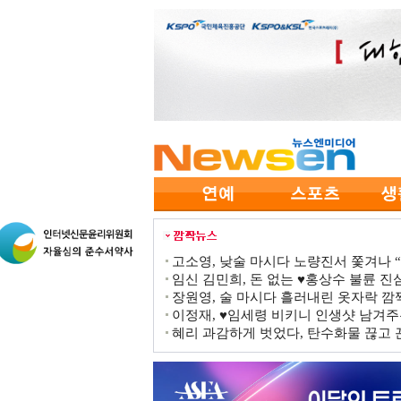
고소영, 낮술 마시다 노량진서 쫓겨나 “점
임신 김민희, 돈 없는 ♥홍상수 불륜 진심
장원영, 술 마시다 흘러내린 옷자락 
이정재, ♥임세령 비키니 인생샷 남겨주
혜리 과감하게 벗었다, 탄수화물 끊고 끈