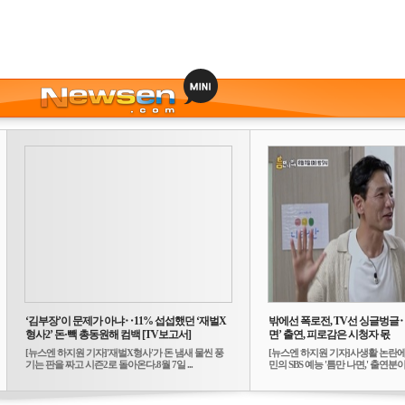
‘김부장’이 문제가 아냐‥11% 섭섭했던 ‘재벌X
밖에선 폭로전, TV선 싱글벙글
형사2’ 돈·빽 총동원해 컴백 [TV보고서]
면’ 출연, 피로감은 시청자 몫
[뉴스엔 하지원 기자]'재벌X형사'가 돈 냄새 물씬 풍
[뉴스엔 하지원 기자]사생활 논란에
기는 판을 짜고 시즌2로 돌아온다.8월 7일 ...
민의 SBS 예능 '틈만 나면,' 출연분이 