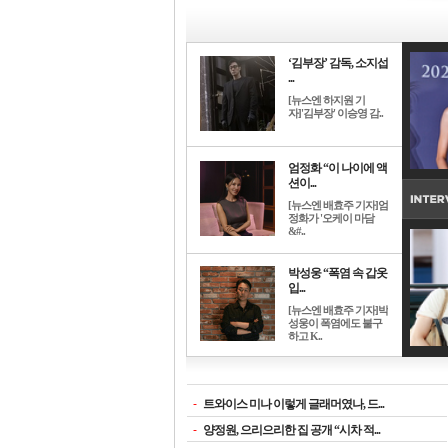
‘김부장’ 감독, 소지섭
...
[뉴스엔 하지원 기
자]'김부장' 이승영 감..
엄정화 “이 나이에 액
션이...
[뉴스엔 배효주 기자]엄
정화가 '오케이 마담
&#..
박성웅 “폭염 속 갑옷
입...
[뉴스엔 배효주 기자]박
성웅이 폭염에도 불구
하고 K..
-
트와이스 미나 이렇게 글래머였나, 드...
-
양정원, 으리으리한 집 공개 “시차 적...