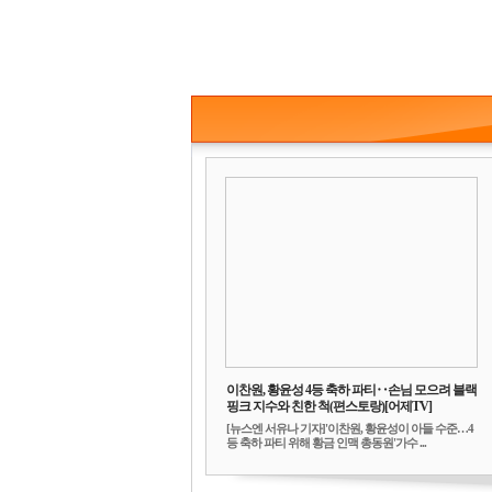
이찬원, 황윤성 4등 축하 파티‥손님 모으려 블랙
핑크 지수와 친한 척(편스토랑)[어제TV]
[뉴스엔 서유나 기자]'이찬원, 황윤성이 아들 수준…4
등 축하 파티 위해 황금 인맥 총동원'가수 ...