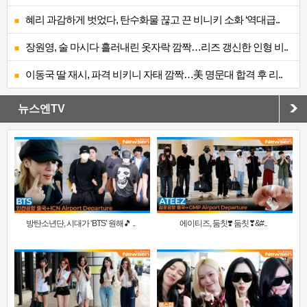
혜리 과감하게 벗었다, 탄수화물 끊고 끈 비니키 소화 ‘역대급..
장원영, 술 마시다 흘러내린 옷자락 깜짝…리즈 갱신한 인형 비..
이동국 딸 재시, 파격 비키니 자태 깜짝…美 명문대 합격 후 리..
뉴스엔TV
방탄소년단, 시대가 ‘BTS’ 원해🎵 ..
에이티즈, 둠칫❣️ 둠칫❣&#..