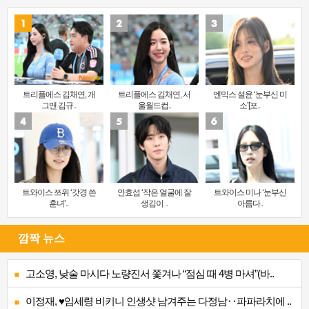
트리플에스 김채연, 개
트리플에스 김채연, 서
엔믹스 설윤 ‘눈부신 미
그맨 김규..
울월드컵..
소’[포..
트와이스 쯔위 ‘갓경 쓴
안효섭 ‘작은 얼굴에 잘
트와이스 미나 ‘눈부신
훈녀’..
생김이 ..
아름다..
깜짝 뉴스
고소영, 낮술 마시다 노량진서 쫓겨나 “점심 때 4병 마셔”(바..
이정재, ♥임세령 비키니 인생샷 남겨주는 다정남‥파파라치에 ..