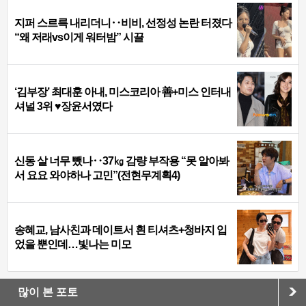
지퍼 스르륵 내리더니‥비비, 선정성 논란 터졌다
“왜 저래vs이게 워터밤” 시끌
‘김부장’ 최대훈 아내, 미스코리아 善+미스 인터내
셔널 3위 ♥장윤서였다
신동 살 너무 뺐나‥37㎏ 감량 부작용 “못 알아봐
서 요요 와야하나 고민”(전현무계획4)
송혜교, 남사친과 데이트서 흰 티셔츠+청바지 입
었을 뿐인데…빛나는 미모
많이 본 포토