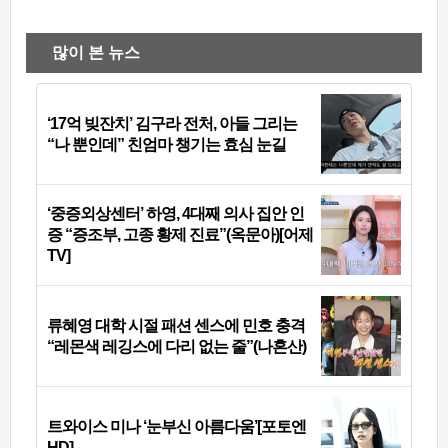
많이 본 뉴스
‘17억 빚잔치’ 김구라 전처, 아들 그리는
“나 뿐인데” 친엄마 챙기는 효심 눈길
‘중증외상센터’ 하영, 4대째 의사 집안 인
증 “증조부, 고종 황제 진료”(옥문아)[어제
TV]
류혜영 대학 시절 패션 센스에 민호 충격
“레몬색 레깅스에 다리 없는 줄”(나혼산)
트와이스 미나 ‘눈부신 아름다움’[포토엔
HD]