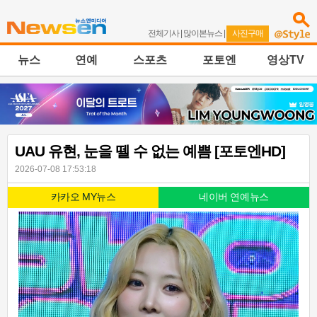
전체기사
|
많이본뉴스
|
사진구매
뉴스
연예
스포츠
포토엔
영상TV
UAU 유현, 눈을 뗄 수 없는 예쁨 [포토엔HD]
2026-07-08 17:53:18
카카오 MY뉴스
네이버 연예뉴스