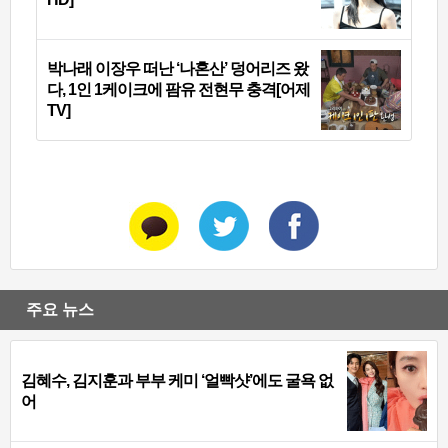
박나래 이장우 떠난 ‘나혼산’ 덩어리즈 왔
다, 1인 1케이크에 팜유 전현무 충격[어제
TV]
주요 뉴스
김혜수, 김지훈과 부부 케미 ‘얼빡샷’에도 굴욕 없
어