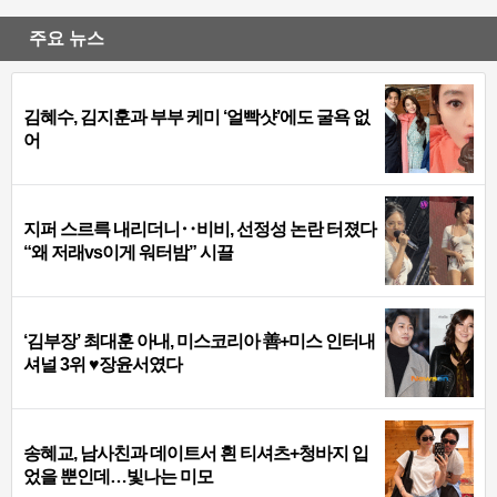
주요 뉴스
김혜수, 김지훈과 부부 케미 ‘얼빡샷’에도 굴욕 없
어
지퍼 스르륵 내리더니‥비비, 선정성 논란 터졌다
“왜 저래vs이게 워터밤” 시끌
‘김부장’ 최대훈 아내, 미스코리아 善+미스 인터내
셔널 3위 ♥장윤서였다
송혜교, 남사친과 데이트서 흰 티셔츠+청바지 입
었을 뿐인데…빛나는 미모