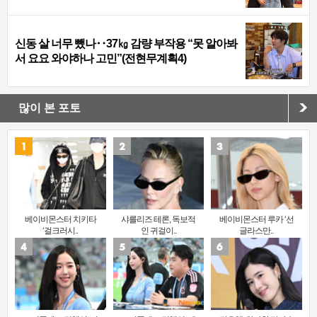
신동 살 너무 뺐나‥37㎏ 감량 부작용 “못 알아봐
서 요요 와야하나 고민”(전현무계획4)
많이 본 포토
베이비몬스터 치키타
샤를리즈 테론, 독보적
베이비몬스터 루카 ‘선
‘걸크러시..
인 귀걸이..
글라스만..