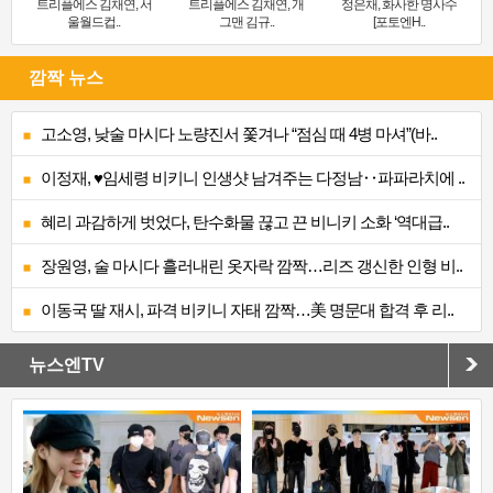
트리플에스 김채연, 서
트리플에스 김채연, 개
정은채, 화사한 명사수
울월드컵..
그맨 김규..
[포토엔H..
깜짝 뉴스
고소영, 낮술 마시다 노량진서 쫓겨나 “점심 때 4병 마셔”(바..
이정재, ♥임세령 비키니 인생샷 남겨주는 다정남‥파파라치에 ..
혜리 과감하게 벗었다, 탄수화물 끊고 끈 비니키 소화 ‘역대급..
장원영, 술 마시다 흘러내린 옷자락 깜짝…리즈 갱신한 인형 비..
이동국 딸 재시, 파격 비키니 자태 깜짝…美 명문대 합격 후 리..
뉴스엔TV