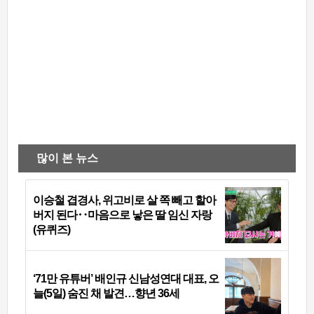
많이 본 뉴스
이승철 겹경사, 위고비로 살 쪽 빼고 할아
버지 된다‥마음으로 낳은 딸 임신 자랑
(유퀴즈)
‘71만 유튜버’ 배인규 신남성연대 대표, 오
늘(5일) 숨진 채 발견…향년 36세