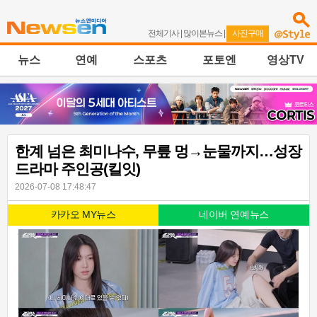
전체기사
|
많이본뉴스
|
사진구매
뉴스
연예
스포츠
포토엔
영상TV
한계 넘은 최미나수, 무릎 멍→눈물까지…성장
드라마 주인공(킬잇)
2026-07-08 17:48:47
카카오 MY뉴스
네이버 연예뉴스