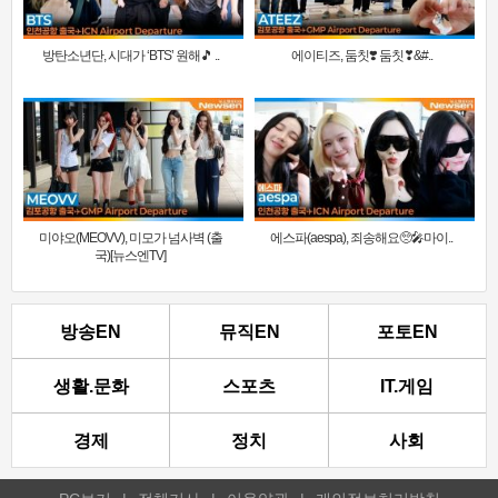
방탄소년단, 시대가 ‘BTS’ 원해🎵 ..
에이티즈, 둠칫❣️ 둠칫❣&#..
미야오(MEOVV), 미모가 넘사벽 (출
에스파(aespa), 죄송해요🥺🎤마이..
국)[뉴스엔TV]
방송EN
뮤직EN
포토EN
생활.문화
스포츠
IT.게임
경제
정치
사회