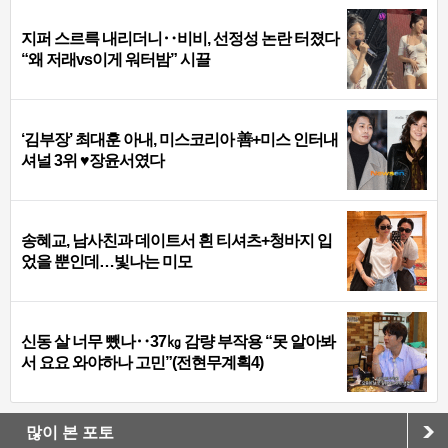
지퍼 스르륵 내리더니‥비비, 선정성 논란 터졌다
“왜 저래vs이게 워터밤” 시끌
‘김부장’ 최대훈 아내, 미스코리아 善+미스 인터내
셔널 3위 ♥장윤서였다
송혜교, 남사친과 데이트서 흰 티셔츠+청바지 입
었을 뿐인데…빛나는 미모
신동 살 너무 뺐나‥37㎏ 감량 부작용 “못 알아봐
서 요요 와야하나 고민”(전현무계획4)
많이 본 포토