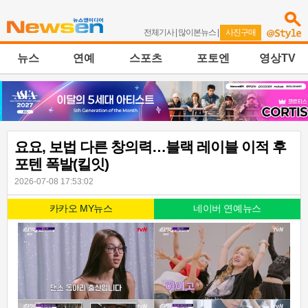
전체기사
|
많이본뉴스
|
사진구매
뉴스
연예
스포츠
포토엔
영상TV
요요, 보법 다른 창의력…블랙 레이블 이적 후
포텐 폭발(킬잇)
2026-07-08 17:53:02
카카오 MY뉴스
네이버 연예뉴스