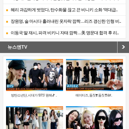
혜리 과감하게 벗었다, 탄수화물 끊고 끈 비니키 소화 ‘역대급..
장원영, 술 마시다 흘러내린 옷자락 깜짝…리즈 갱신한 인형 비..
이동국 딸 재시, 파격 비키니 자태 깜짝…美 명문대 합격 후 리..
뉴스엔TV
방탄소년단, 시대가 ‘BTS’ 원해🎵 ..
에이티즈, 둠칫❣️ 둠칫❣&#..