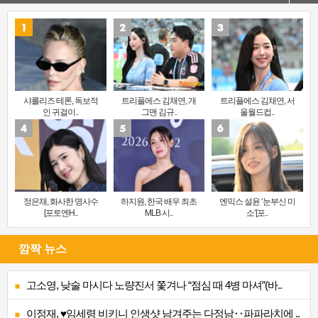
샤를리즈 테론, 독보적
트리플에스 김채연, 개
트리플에스 김채연, 서
인 귀걸이..
그맨 김규..
울월드컵..
정은채, 화사한 명사수
하지원, 한국 배우 최초
엔믹스 설윤 ‘눈부신 미
[포토엔H..
MLB 시..
소’[포..
깜짝 뉴스
고소영, 낮술 마시다 노량진서 쫓겨나 “점심 때 4병 마셔”(바..
이정재, ♥임세령 비키니 인생샷 남겨주는 다정남‥파파라치에 ..