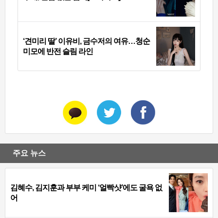
‘견미리 딸’ 이유비, 금수저의 여유…청순
미모에 반전 슬림 라인
주요 뉴스
김혜수, 김지훈과 부부 케미 ‘얼빡샷’에도 굴욕 없
어