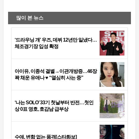
많이 본 뉴스
‘드라우닝 걔’ 우즈, 데뷔 12년만 일냈다…
체조경기장 입성 확정
아이유, 이종석 결별→이관개방증…46장
꽉 채운 유애나 ♥ “열심히 사는 중”
‘나는 SOLO’ 33기 첫날부터 반전…첫인
상 0표 영호, 호감남 급부상
수애, 변함 없는 품격[스타화보]