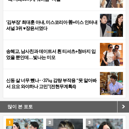
‘김부장’ 최대훈 아내, 미스코리아 善+미스 인터내
셔널 3위 ♥장윤서였다
송혜교, 남사친과 데이트서 흰 티셔츠+청바지 입
었을 뿐인데…빛나는 미모
신동 살 너무 뺐나‥37㎏ 감량 부작용 “못 알아봐
서 요요 와야하나 고민”(전현무계획4)
많이 본 포토