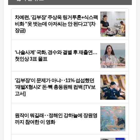
차예련, ‘김부장’ 주상욱 링거투혼+식스팩
비화 “옷 벗는데 아저씨는 안 된다고”(차
장금)
‘나솔사계’ 국화, 경수와 결별 후 재출연…
첫인상 3표 몰표
‘김부장’이 문제가 아냐‥11% 섭섭했던
‘재벌X형사2’ 돈·빽 총동원해 컴백 [TV보
고서]
원작이 뭐길래‥정해인 강하늘에 장원영
까지 참여한 이 영화