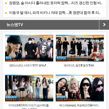
장원영, 술 마시다 흘러내린 옷자락 깜짝…리즈 갱신한 인형 비..
이동국 딸 재시, 파격 비키니 자태 깜짝…美 명문대 합격 후 리..
뉴스엔TV
방탄소년단, 시대가 ‘BTS’ 원해🎵 ..
에이티즈, 둠칫❣️ 둠칫❣&#..
미야오(MEOVV), 미모가 넘사벽 (출
에스파(aespa), 죄송해요🥺🎤마이..