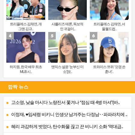
트리플에스 김채연, 개
샤를리즈 테론, 독보적
트리플에스 김채연, 서
그맨 김규..
인 귀걸이..
울월드컵..
하지원, 한국 배우 최초
엔믹스 설윤 ‘눈부신 미
트와이스 쯔위 ‘갓경 쓴
MLB 시..
소’[포..
훈녀’..
깜짝 뉴스
고소영, 낮술 마시다 노량진서 쫓겨나 “점심 때 4병 마셔”(바..
이정재, ♥임세령 비키니 인생샷 남겨주는 다정남‥파파라치에 ..
혜리 과감하게 벗었다, 탄수화물 끊고 끈 비니키 소화 ‘역대급..