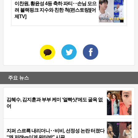
이찬원, 황윤성 4등 축하 파티‥손님 모으
려 블랙핑크 지수와 친한 척(편스토랑)[어
제TV]
주요 뉴스
김혜수, 김지훈과 부부 케미 ‘얼빡샷’에도 굴욕 없
어
지퍼 스르륵 내리더니‥비비, 선정성 논란 터졌다
“왜 저래vs이게 워터밤” 시끌