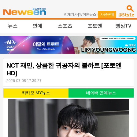
전체기사
|
많이본뉴스
|
사진구매
뉴스
연예
스포츠
포토엔
영상TV
NCT 재민, 상큼한 귀공자의 볼하트 [포토엔
HD]
2026-07-08 17:39:27
카카오 MY뉴스
네이버 연예뉴스