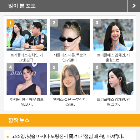
많이 본 포토
트리플에스 김채연, 개
샤를리즈 테론, 독보적
트리플에스 김채연, 서
그맨 김규..
인 귀걸이..
울월드컵..
하지원, 한국 배우 최초
엔믹스 설윤 ‘눈부신 미
트리플에스 김채연, 인
MLB 시..
소’[포..
형 그 자..
깜짝 뉴스
고소영, 낮술 마시다 노량진서 쫓겨나 “점심 때 4병 마셔”(바..