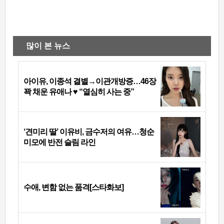
많이 본 뉴스
아이유, 이종석 결별→이관개방증…46장
꽉 채운 유애나 ♥ “열심히 사는 중”
‘견미리 딸’ 이유비, 금수저의 여유…청순
미모에 반전 슬림 라인
수애, 변함 없는 품격[스타화보]