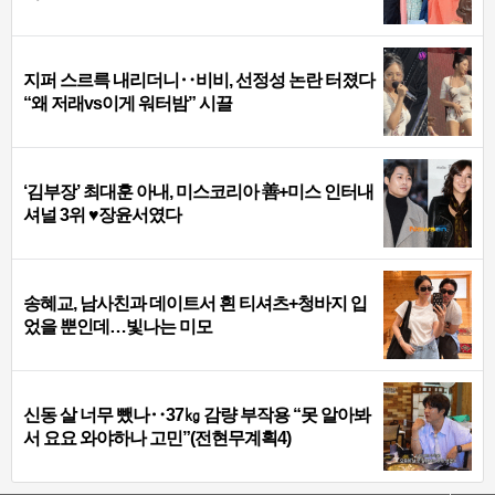
지퍼 스르륵 내리더니‥비비, 선정성 논란 터졌다
“왜 저래vs이게 워터밤” 시끌
‘김부장’ 최대훈 아내, 미스코리아 善+미스 인터내
셔널 3위 ♥장윤서였다
송혜교, 남사친과 데이트서 흰 티셔츠+청바지 입
었을 뿐인데…빛나는 미모
신동 살 너무 뺐나‥37㎏ 감량 부작용 “못 알아봐
서 요요 와야하나 고민”(전현무계획4)