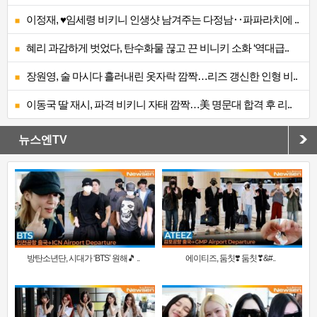
이정재, ♥임세령 비키니 인생샷 남겨주는 다정남‥파파라치에 ..
혜리 과감하게 벗었다, 탄수화물 끊고 끈 비니키 소화 ‘역대급..
장원영, 술 마시다 흘러내린 옷자락 깜짝…리즈 갱신한 인형 비..
이동국 딸 재시, 파격 비키니 자태 깜짝…美 명문대 합격 후 리..
뉴스엔TV
방탄소년단, 시대가 ‘BTS’ 원해🎵 ..
에이티즈, 둠칫❣️ 둠칫❣&#..