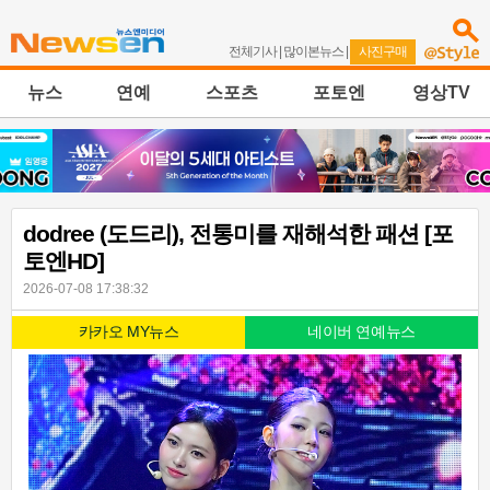
전체기사
|
많이본뉴스
|
사진구매
뉴스
연예
스포츠
포토엔
영상TV
dodree (도드리), 전통미를 재해석한 패션 [포
토엔HD]
2026-07-08 17:38:32
카카오 MY뉴스
네이버 연예뉴스