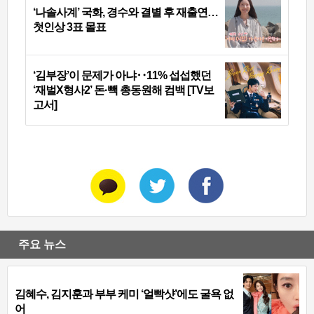
‘나솔사계’ 국화, 경수와 결별 후 재출연…
첫인상 3표 몰표
‘김부장’이 문제가 아냐‥11% 섭섭했던
‘재벌X형사2’ 돈·빽 총동원해 컴백 [TV보
고서]
주요 뉴스
김혜수, 김지훈과 부부 케미 ‘얼빡샷’에도 굴욕 없
어