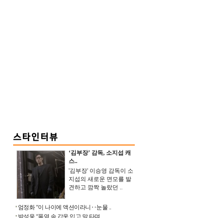
‘김부장’ 감독, 소지섭 캐
스..
'김부장' 이승영 감독이 소
지섭의 새로운 면모를 발
견하고 깜짝 놀랐던 ..
엄정화 “이 나이에 액션이라니‥눈물 ..
박성웅 “폭염 속 갑옷 입고 말 타며 ..