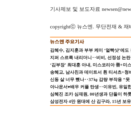
기사제보 및 보도자료 newsen@news
copyrightⓒ 뉴스엔. 무단전재 & 
김혜수, 김지훈과 부부 케미 ‘얼빡샷’에도
지퍼 스르륵 내리더니‥비비, 선정성 논란 터
‘김부장’ 최대훈 아내, 미스코리아 善+미
송혜교, 남사친과 데이트서 흰 티셔츠+청
신동 살 너무 뺐나‥37㎏ 감량 부작용 “못
아나운서♥배우 커플 탄생‥이유빈, 유일한 최
심혜진 조카 심재원, 00년생과 단둘이 하룻밤
삼성전자 4만 원대에 산 김구라, 15년 보유