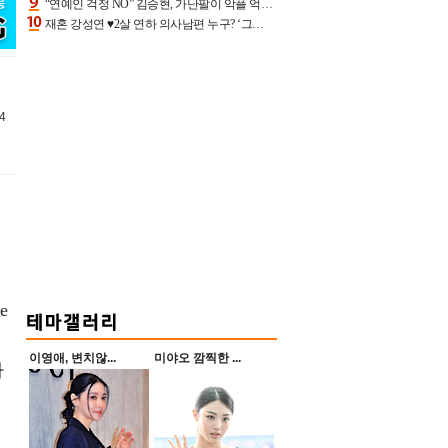
“연예인 걱정 NO” 김승현, 가난팔이 악플 억울할만‥아내+딸과 日 여행
재혼 강성연 ♥2살 연하 의사남편 누구? ‘그알’ 자문의에 훈남 비주얼 초엘리트 스펙 [종합]
4
e
이영애, 변치않...
미야오 깜찍한 ...
하