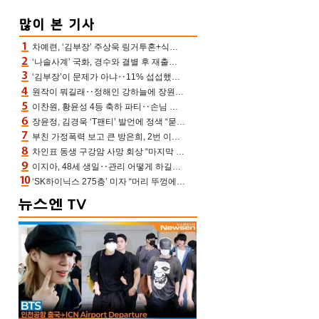
차예련, ‘김부장’ 주상욱 링거투혼+식스팩 비화 “옷 벗는데 아저씨는 안 된다고”(차장금)
‘나솔사계’ 국화, 경수와 결별 후 재출연…첫인상 3표 몰표
‘김부장’이 문제가 아냐‥11% 섭섭했던 ‘재벌X형사2’ 돈·빽 총동원해 컴백 [TV보고서]
원작이 뭐길래‥정해인 강하늘에 장원영까지 참여한 이 영화
이찬원, 황윤성 4등 축하 파티‥손님 모으려 블랙핑크 지수와 친한 척(편스토랑)[어제TV]
장윤정, 김경욱 ‘T팬티’ 발언에 정색 “묻지 않았는데, 그것도 성희롱”(장공장)
부친 가정폭력 보고 큰 방은희, 2번 이혼 후 잠수→母 고독사에 자책(특종세상)[어제TV]
차인표 동생 구강암 사망 회상 “마지막 순간 동생 손 잡아준 신애라, 두고두고 고마워” (신애라이프)
이지아, 48세 생일‥관리 어떻게 하길래 놀라운 동안 미모
‘SK하이닉스 275층’ 미자 “머리 뚜껑에서 사, 주식만 안 해도 돈 버는 것”