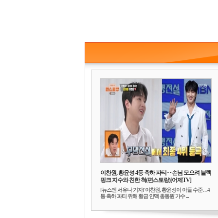
이찬원, 황윤성 4등 축하 파티‥손님 모으려 블랙
핑크 지수와 친한 척(편스토랑)[어제TV]
[뉴스엔 서유나 기자]'이찬원, 황윤성이 아들 수준…4
등 축하 파티 위해 황금 인맥 총동원'가수 ...