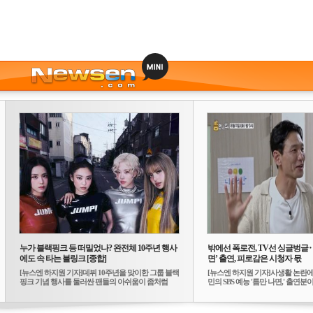
누가 블랙핑크 등 떠밀었나? 완전체 10주년 행사
밖에선 폭로전, TV선 싱글벙글
에도 속 타는 블링크 [종합]
면’ 출연, 피로감은 시청자 몫
[뉴스엔 하지원 기자]데뷔 10주년을 맞이한 그룹 블랙
[뉴스엔 하지원 기자]사생활 논란에
핑크 기념 행사를 둘러싼 팬들의 아쉬움이 좀처럼
민의 SBS 예능 '틈만 나면,' 출연분이 
가...