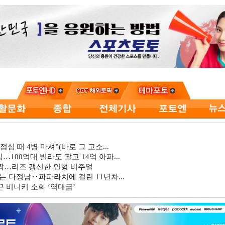
심 때 4병 마셔”(바로 그 고소...
…100억대 빌라도 팔고 14억 아파...
깜짝…리즈 갱신한 인형 비주얼
는 다정남‥파파라치에 걸린 11년차...
 비니키 소화 ‘역대급’