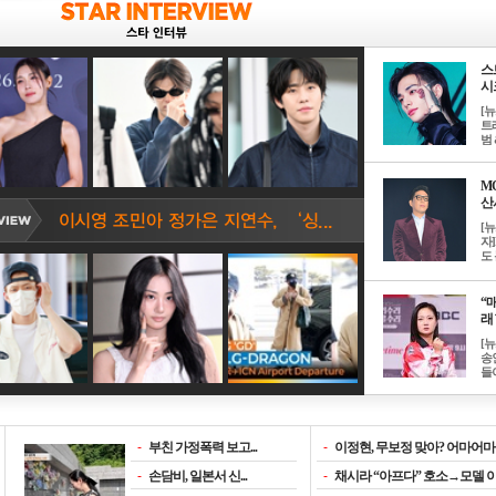
스
시크
[
트
범 &
M
산서
[
자
도 
“매
래 
[
송
들이
-
부친 가정폭력 보고...
-
이정현, 무보정 맞아? 어마어마한
-
손담비, 일본서 신...
-
채시라 “아프다” 호소→모델 이소