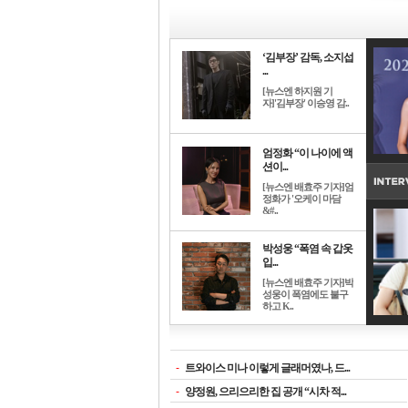
‘김부장’ 감독, 소지섭
...
[뉴스엔 하지원 기
자]'김부장' 이승영 감..
엄정화 “이 나이에 액
션이...
[뉴스엔 배효주 기자]엄
정화가 '오케이 마담
&#..
박성웅 “폭염 속 갑옷
입...
[뉴스엔 배효주 기자]박
성웅이 폭염에도 불구
하고 K..
-
트와이스 미나 이렇게 글래머였나, 드...
-
양정원, 으리으리한 집 공개 “시차 적...