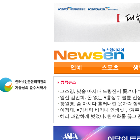
고소영, 낮술 마시다 노량진서 쫓겨나 “점
임신 김민희, 돈 없는 ♥홍상수 불륜 진심
장원영, 술 마시다 흘러내린 옷자락 
이정재, ♥임세령 비키니 인생샷 남겨주
혜리 과감하게 벗었다, 탄수화물 끊고 끈