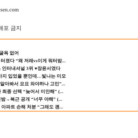
en.com
재배포 금지
 굴욕 없어
졌다 “왜 저래vs이게 워터밤...
스 인터내셔널 3위 ♥장윤서였다
바지 입었을 뿐인데…빛나는 미모
 알아봐서 요요 와야하나 고민”...
종 선택 “늦어서 미안해” (...
→복근 공개 “너무 야해” (...
 아파트 손해 처분 “그래도 괜...