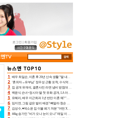
로그인
|
회원가입
배우 최일순, 이혼 후 20년 산속 생활 “딸 내가 버렸다고 원망‥맘 아파”(특종)[어제TV]
‘혼외자→유부남’ 정우성 근황 포착, 수식억 해킹 피해 후배 만났다 “존경하는”
집 공개 유재석, 결혼사진 라면 냄비 받침대 되고 분노‥가족사진도 피해(놀뭐)[어제TV]
백윤식 손녀+정시아 딸 첫 유화 공개, LA 아트쇼→서울국제조각페스타 작가다운 수준급 실력
유혜리, 배우 이근희과 1년 반만 이혼 왜? “식칼 꽂고 의자 던져” 충격 폭로(특종)[어제TV]
임지연, 그림 같은 발리 배경? 뼈말라 청순 비키니 핏에 상대 안 되네
김성수, ♥박소윤 집 이불 폐기 처분 “어떤 X이랑 썼을지 몰라” 질투(신랑수업2)[어제TV]
44kg 송가인 “비가 오나 눈이 오나” 매일 이 운동, 허벅지 근육량 상승+체지방 감소