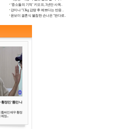
‘중소돌의 기적’ 키오프, 3년만 사옥..
강미나 “13kg 감량 후 예쁘다는 반응 ..
윤보미 결혼식 불참한 손나은 “판다로..
‥황정민 ‘틈만 나
 휩싸인 배우 황정
예정...