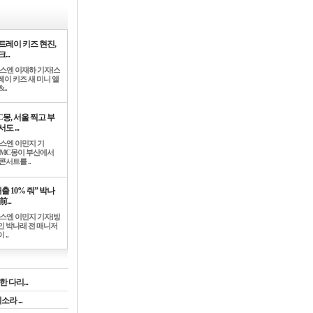
트레이 키즈 현진,
...
뉴스엔 이재하 기자]스
레이 키즈 새 미니 앨
..
C몽, 서울 찍고 부
도 ...
뉴스엔 이민지 기
]MC몽이 부산에서
콘서트를 ..
출 10% 줘” 박나
前...
뉴스엔 이민지 기자]방
인 박나래 전 매니저
 ..
 다리...
라 ...