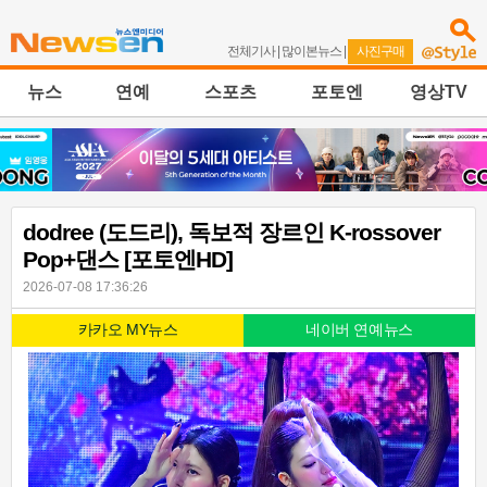
전체기사
|
많이본뉴스
|
사진구매
뉴스
연예
스포츠
포토엔
영상TV
dodree (도드리), 독보적 장르인 K-rossover
Pop+댄스 [포토엔HD]
2026-07-08 17:36:26
카카오 MY뉴스
네이버 연예뉴스