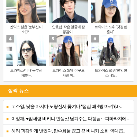
엔믹스 설윤 ‘눈부신 미
안효섭 ‘작은 얼굴에 잘
트와이스 쯔위 ‘갓경 쓴
소’[포..
생김이 ..
훈녀’..
트와이스 미나 ‘눈부신
트와이스 쯔위 ‘야구모
트와이스 쯔위 ‘편안한
아름다..
자만 써..
스타일..
깜짝 뉴스
고소영, 낮술 마시다 노량진서 쫓겨나 “점심 때 4병 마셔”(바..
이정재, ♥임세령 비키니 인생샷 남겨주는 다정남‥파파라치에 ..
혜리 과감하게 벗었다, 탄수화물 끊고 끈 비니키 소화 ‘역대급..