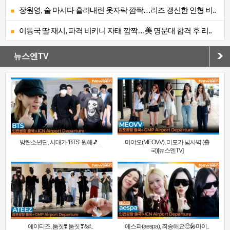
장원영, 술 마시다 흘러내린 옷자락 깜짝…리즈 갱신한 인형 비..
이동국 딸 재시, 파격 비키니 자태 깜짝…美 명문대 합격 후 리..
뉴스엔TV
방탄소년단, 시대가 ‘BTS’ 원해🎵 ..
미야오(MEOVV), 미모가 넘사벽 (출
국)[뉴스엔TV]
에이티즈, 둠칫❣️ 둠칫❣&#..
에스파(aespa), 죄송해요🥺🎤마이..