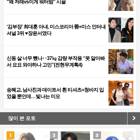
“왜 저래vs이게 워터밤” 시끌
‘김부장’ 최대훈 아내, 미스코리아 善+미스 인터내
셔널 3위 ♥장윤서였다
신동 살 너무 뺐나‥37㎏ 감량 부작용 “못 알아봐
서 요요 와야하나 고민”(전현무계획4)
송혜교, 남사친과 데이트서 흰 티셔츠+청바지 입
었을 뿐인데…빛나는 미모
많이 본 포토