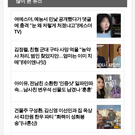
많이 본 뉴스
여에스더, 예능서 민낯 공개했다가 댓글
에 충격 “눈 왜 저렇게 처졌냐고”(에스더
TV)
김정렬, 친형 군대 구타 사망 억울 “농약
사 처리, 범인 찾았지만…엄마는 이미 치
매”(데이앤나잇)
아이유, 전남친 소환한 ‘인증샷’ 일파만파
속…남사친 변우석 선물도 남겼나 ‘훈훈’
건물주 구성환, 김신영 이선민과 집 옥상
서 41만원 한우 파티 “화력이 성화봉
송”(나혼산)