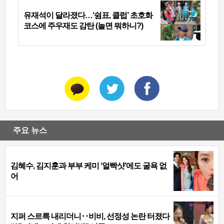
유재석이 달라졌다…‘쉼표, 클럽’ 초호화
코스에 주우재도 감탄 (놀면 뭐하니?)
주요 뉴스
김혜수, 김지훈과 부부 케미 ‘얼빡샷’에도 굴욕 없
어
지퍼 스르륵 내리더니‥비비, 선정성 논란 터졌다