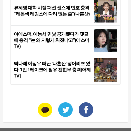
류혜영 대학 시절 패션 센스에 민호 충격
“레몬색 레깅스에 다리 없는 줄”(나혼산)
여에스더, 예능서 민낯 공개했다가 댓글
에 충격 “눈 왜 저렇게 처졌냐고”(에스더
TV)
박나래 이장우 떠난 ‘나혼산’ 덩어리즈 왔
다, 1인 1케이크에 팜유 전현무 충격[어제
TV]