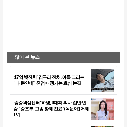
많이 본 뉴스
‘17억 빚잔치’ 김구라 전처, 아들 그리는
“나 뿐인데” 친엄마 챙기는 효심 눈길
‘중증외상센터’ 하영, 4대째 의사 집안 인
증 “증조부, 고종 황제 진료”(옥문아)[어제
TV]