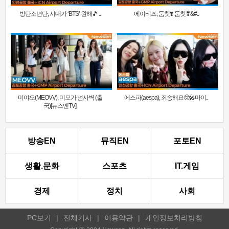
방탄소년단, 시대가 ‘BTS’ 원해🎵 ..
에이티즈, 둠칫❣️ 둠칫❣&#..
미야오(MEOVV), 미모가 넘사벽 (출
에스파(aespa), 죄송해요🥺🎤마이..
국)[뉴스엔TV]
방송EN
뮤직EN
포토EN
생활.문화
스포츠
IT.게임
경제
정치
사회
PC보기
|
전체기사
|
이용약관
|
개인정보처리방침