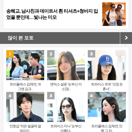
송혜교, 남사친과 데이트서 흰 티셔츠+청바지 입
었을 뿐인데…빛나는 미모
많이 본 포토
트리플에스 김채연, 개
엔믹스 설윤 ‘눈부신 미
트와이스 쯔위 ‘갓경 쓴
그맨 김규..
소’[포..
훈녀’..
안효섭 ‘작은 얼굴에 잘
트와이스 미나 ‘눈부신
트리플에스 김채연, 인
생김이 ..
아름다..
형 그 자..