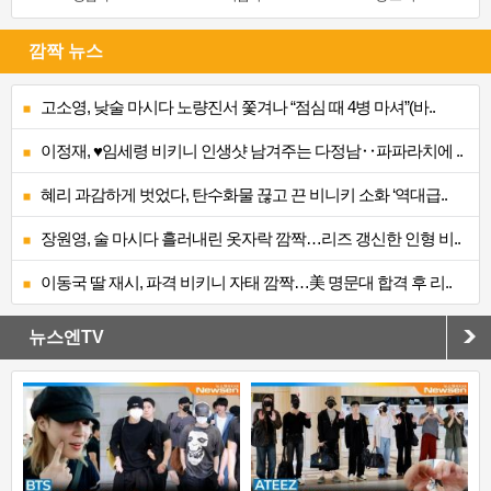
깜짝 뉴스
고소영, 낮술 마시다 노량진서 쫓겨나 “점심 때 4병 마셔”(바..
이정재, ♥임세령 비키니 인생샷 남겨주는 다정남‥파파라치에 ..
혜리 과감하게 벗었다, 탄수화물 끊고 끈 비니키 소화 ‘역대급..
장원영, 술 마시다 흘러내린 옷자락 깜짝…리즈 갱신한 인형 비..
이동국 딸 재시, 파격 비키니 자태 깜짝…美 명문대 합격 후 리..
뉴스엔TV