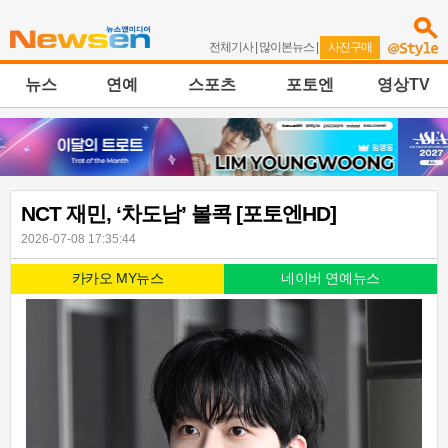
전체기사
|
많이본뉴스
|
사진구매
뉴스
연예
스포츠
포토엔
영상TV
NCT 재민, ‘차도남’ 볼콕 [포토엔HD]
2026-07-08 17:35:44
카카오 MY뉴스
네이버 연예뉴스