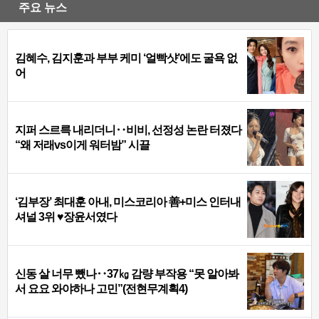
주요 뉴스
김혜수, 김지훈과 부부 케미 ‘얼빡샷’에도 굴욕 없
어
지퍼 스르륵 내리더니‥비비, 선정성 논란 터졌다
“왜 저래vs이게 워터밤” 시끌
‘김부장’ 최대훈 아내, 미스코리아 善+미스 인터내
셔널 3위 ♥장윤서였다
신동 살 너무 뺐나‥37㎏ 감량 부작용 “못 알아봐
서 요요 와야하나 고민”(전현무계획4)