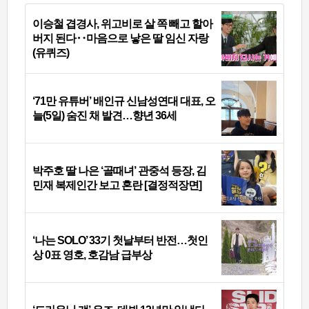
이승철 겹경사, 위고비로 살 쪽 빼고 할아
버지 된다‥마음으로 낳은 딸 임신 자랑
(유퀴즈)
‘71만 유튜버’ 배인규 신남성연대 대표, 오
늘(5일) 숨진 채 발견…향년 36세
박주호 딸 나은 ‘골때녀’ 관중석 등장, 김
민재 복제인간 보고 혼란 [결정적장면]
‘나는 SOLO’ 33기 첫날부터 반전…첫인
상 0표 영호, 호감남 급부상