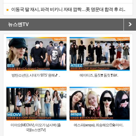
이동국 딸 재시, 파격 비키니 자태 깜짝…美 명문대 합격 후 리..
뉴스엔TV
방탄소년단, 시대가 ‘BTS’ 원해🎵 ..
에이티즈, 둠칫❣️ 둠칫❣&#..
미야오(MEOVV), 미모가 넘사벽 (출
에스파(aespa), 죄송해요🥺🎤마이..
국)[뉴스엔TV]