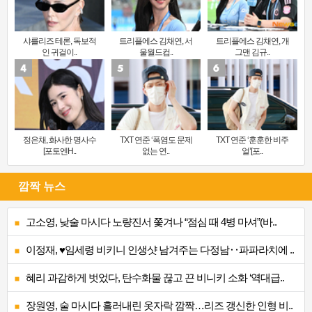
샤를리즈 테론, 독보적
트리플에스 김채연, 서
트리플에스 김채연, 개
인 귀걸이..
울월드컵..
그맨 김규..
정은채, 화사한 명사수
TXT 연준 ‘폭염도 문제
TXT 연준 ‘훈훈한 비주
[포토엔H..
없는 연..
얼’[포..
깜짝 뉴스
고소영, 낮술 마시다 노량진서 쫓겨나 “점심 때 4병 마셔”(바..
이정재, ♥임세령 비키니 인생샷 남겨주는 다정남‥파파라치에 ..
혜리 과감하게 벗었다, 탄수화물 끊고 끈 비니키 소화 ‘역대급..
장원영, 술 마시다 흘러내린 옷자락 깜짝…리즈 갱신한 인형 비..