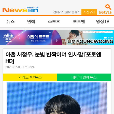
전체기사
|
많이본뉴스
|
사진구매
뉴스
연예
스포츠
포토엔
영상TV
아홉 서정우, 눈빛 반짝이며 인사말 [포토엔
HD]
2026-07-08 17:32:24
카카오 MY뉴스
네이버 연예뉴스