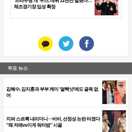
‘드라우닝 걔’ 우즈, 데뷔 12년만 일냈다…
체조경기장 입성 확정
주요 뉴스
김혜수, 김지훈과 부부 케미 ‘얼빡샷’에도 굴욕 없
어
지퍼 스르륵 내리더니‥비비, 선정성 논란 터졌다
“왜 저래vs이게 워터밤” 시끌