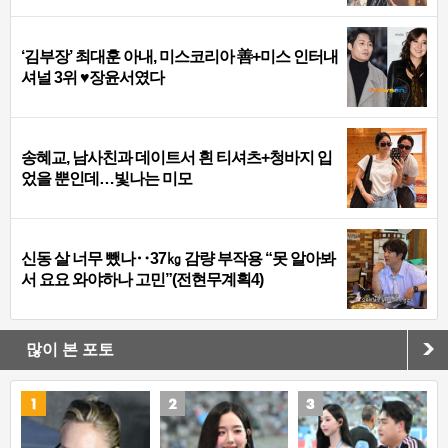
‘김부장’ 최대훈 아내, 미스코리아 善+미스 인터내
셔널 3위 ♥장윤서였다
송혜교, 남사친과 데이트서 흰 티셔츠+청바지 입
었을 뿐인데…빛나는 미모
신동 살 너무 뺐나‥37㎏ 감량 부작용 “못 알아봐
서 요요 와야하나 고민”(전현무계획4)
많이 본 포토