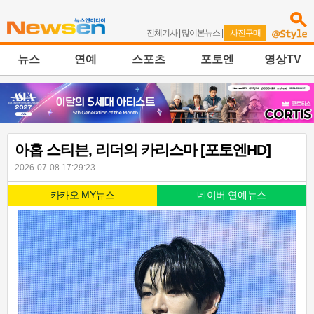
전체기사
|
많이본뉴스
|
사진구매
뉴스
연예
스포츠
포토엔
영상TV
아홉 스티븐, 리더의 카리스마 [포토엔HD]
2026-07-08 17:29:23
카카오 MY뉴스
네이버 연예뉴스