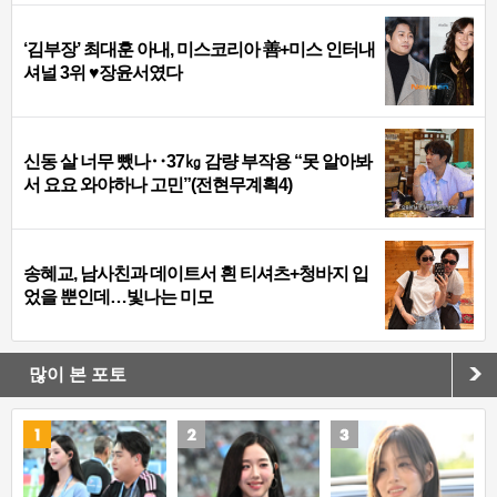
‘김부장’ 최대훈 아내, 미스코리아 善+미스 인터내
셔널 3위 ♥장윤서였다
신동 살 너무 뺐나‥37㎏ 감량 부작용 “못 알아봐
서 요요 와야하나 고민”(전현무계획4)
송혜교, 남사친과 데이트서 흰 티셔츠+청바지 입
었을 뿐인데…빛나는 미모
많이 본 포토