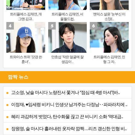
트리플에스 김채연, 개
트리플에스 김채연, 서
엔믹스 설윤 ‘눈부신 미
그맨 김규..
울월드컵..
소’[포..
트와이스 쯔위 ‘갓경 쓴
안효섭 ‘작은 얼굴에 잘
트리플에스 김채연, 인
훈녀’..
생김이 ..
형 그 자..
깜짝 뉴스
고소영, 낮술 마시다 노량진서 쫓겨나 “점심 때 4병 마셔”(바..
이정재, ♥임세령 비키니 인생샷 남겨주는 다정남‥파파라치에 ..
혜리 과감하게 벗었다, 탄수화물 끊고 끈 비니키 소화 ‘역대급..
장원영, 술 마시다 흘러내린 옷자락 깜짝…리즈 갱신한 인형 비..