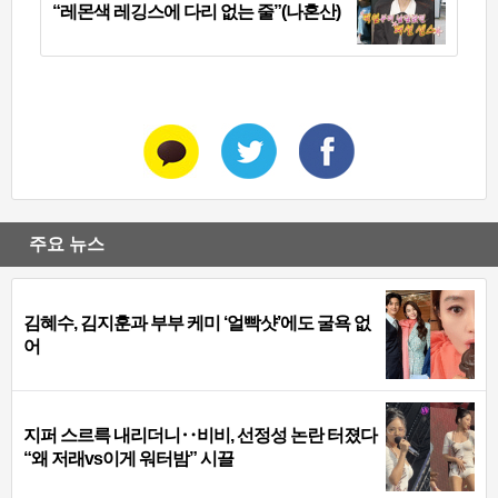
“레몬색 레깅스에 다리 없는 줄”(나혼산)
주요 뉴스
김혜수, 김지훈과 부부 케미 ‘얼빡샷’에도 굴욕 없
어
지퍼 스르륵 내리더니‥비비, 선정성 논란 터졌다
“왜 저래vs이게 워터밤” 시끌