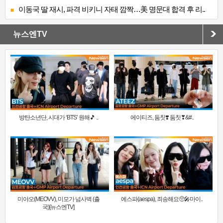
이동국 딸 재시, 파격 비키니 자태 깜짝…美 명문대 합격 후 리..
뉴스엔TV
방탄소년단, 시대가 ‘BTS’ 원해🎵 ..
에이티즈, 둠칫❣️ 둠칫❣&#..
미야오(MEOVV), 미모가 넘사벽 (출
에스파(aespa), 죄송해요🥺🎤마이..
국)[뉴스엔TV]