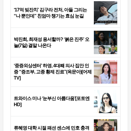
‘17억 빚잔치’ 김구라 전처, 아들 그리는
“나 뿐인데” 친엄마 챙기는 효심 눈길
박진희, 최재성 용서할까? ‘붉은 진주’ 오
늘(7일) 결말 나온다
‘중증외상센터’ 하영, 4대째 의사 집안 인
증 “증조부, 고종 황제 진료”(옥문아)[어제
TV]
트와이스 미나 ‘눈부신 아름다움’[포토엔
HD]
류혜영 대학 시절 패션 센스에 민호 충격