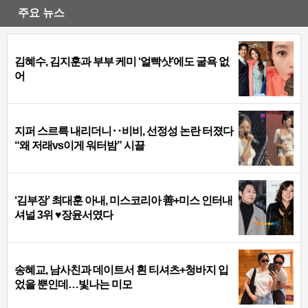
주요 뉴스
김혜수, 김지훈과 부부 케미 ‘얼빡샷’에도 굴욕 없
어
지퍼 스르륵 내리더니‥비비, 선정성 논란 터졌다
“왜 저래vs이게 워터밤” 시끌
‘김부장’ 최대훈 아내, 미스코리아 善+미스 인터내
셔널 3위 ♥장윤서였다
송혜교, 남사친과 데이트서 흰 티셔츠+청바지 입
었을 뿐인데…빛나는 미모