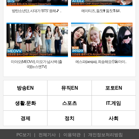
방탄소년단, 시대가 ‘BTS’ 원해🎵 ..
에이티즈, 둠칫❣️ 둠칫❣&#..
미야오(MEOVV), 미모가 넘사벽 (출
에스파(aespa), 죄송해요🥺🎤마이..
국)[뉴스엔TV]
방송EN
뮤직EN
포토EN
생활.문화
스포츠
IT.게임
경제
정치
사회
PC보기
|
전체기사
|
이용약관
|
개인정보처리방침