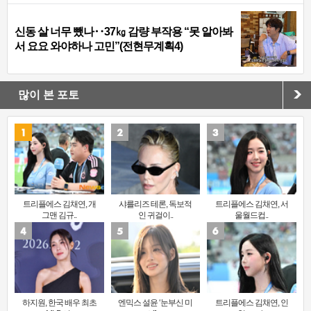
신동 살 너무 뺐나‥37㎏ 감량 부작용 “못 알아봐
서 요요 와야하나 고민”(전현무계획4)
많이 본 포토
트리플에스 김채연, 개
샤를리즈 테론, 독보적
트리플에스 김채연, 서
그맨 김규..
인 귀걸이..
울월드컵..
하지원, 한국 배우 최초
엔믹스 설윤 ‘눈부신 미
트리플에스 김채연, 인