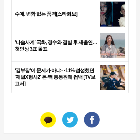
수애, 변함 없는 품격[스타화보]
‘나솔사계’ 국화, 경수와 결별 후 재출연…
첫인상 3표 몰표
‘김부장’이 문제가 아냐‥11% 섭섭했던
‘재벌X형사2’ 돈·빽 총동원해 컴백 [TV보
고서]