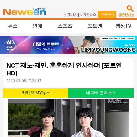
전체기사
|
많이본뉴스
|
사진구매
뉴스
연예
스포츠
포토엔
영상TV
NCT 제노-재민, 훈훈하게 인사하며 [포토엔
HD]
2026-07-08 17:23:17
카카오 MY뉴스
네이버 연예뉴스