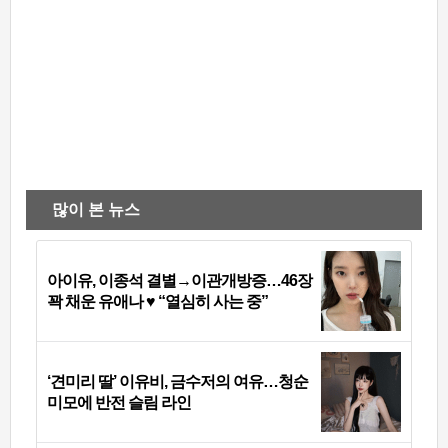
많이 본 뉴스
아이유, 이종석 결별→이관개방증…46장
꽉 채운 유애나 ♥ “열심히 사는 중”
‘견미리 딸’ 이유비, 금수저의 여유…청순
미모에 반전 슬림 라인