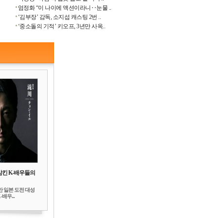
엄정화 “이 나이에 액션이라니‥눈물 ..
‘김부장’ 감독, 소지섭 캐스팅 2번 ..
‘중소돌의 기적’ 키오프, 3년만 사옥..
삼킨 K-배우들의
만 일본 도전 대성
배우...