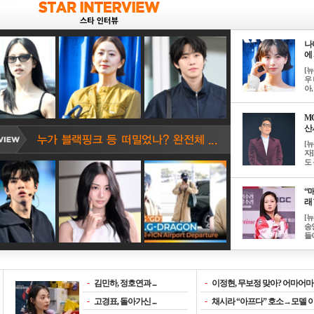
나
에 
[
우 
아, .
M
산서
[
자
도 
“매
래 
[
송
들이
-
김민하, 정호연과 ...
-
이정현, 무보정 맞아? 어마어마한
-
고경표, 돌아가신 ...
-
채시라 “아프다” 호소→모델 이소