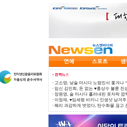
고소영, 낮술 마시다 노량진서 쫓겨나 “점
임신 김민희, 돈 없는 ♥홍상수 불륜 진심
장원영, 술 마시다 흘러내린 옷자락 
이정재, ♥임세령 비키니 인생샷 남겨주
혜리 과감하게 벗었다, 탄수화물 끊고 끈