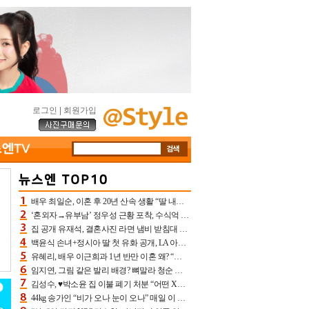
로그인
|
회원가입
배우 최일순, 이혼 후 20년 산속 생활 “딸 내가 버렸다고 원망‥맘 아파”(특종)[어제TV]
‘혼외자→유부남’ 정우성 근황 포착, 수식억 해킹 피해 후배 만났다 “존경하는”
집 공개 유재석, 결혼사진 라면 냄비 받침대 되고 분노‥가족사진도 피해(놀뭐)[어제TV]
백윤식 손녀+정시아 딸 첫 유화 공개, LA 아트쇼→서울국제조각페스타 작가다운 수준급 실력
유혜리, 배우 이근희과 1년 반만 이혼 왜? “식칼 꽂고 의자 던져” 충격 폭로(특종)[어제TV]
임지연, 그림 같은 발리 배경? 뼈말라 청순 비키니 핏에 상대 안 되네
김성수, ♥박소윤 집 이불 폐기 처분 “어떤 X이랑 썼을지 몰라” 질투(신랑수업2)[어제TV]
44kg 송가인 “비가 오나 눈이 오나” 매일 이 운동, 허벅지 근육량 상승+체지방 감소