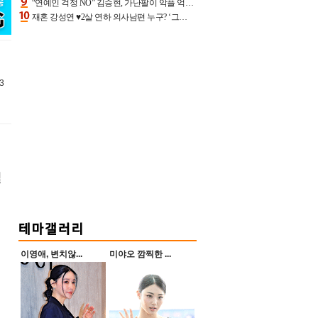
“연예인 걱정 NO” 김승현, 가난팔이 악플 억울할만‥아내+딸과 日 여행
재혼 강성연 ♥2살 연하 의사남편 누구? ‘그알’ 자문의에 훈남 비주얼 초엘리트 스펙 [종합]
3
일
이영애, 변치않...
미야오 깜찍한 ...