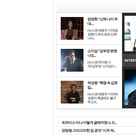
엄정화 “신체 나이 30
대, ...
[뉴스엔 배효주 기자]엄
정화가 30대 초반 신체
나이..
소지섭 “김부장 본명
나도...
[뉴스엔 하지원 기
자]'김부장' 소지섭이 ..
박성웅 “폭염 속 갑옷
입...
[뉴스엔 배효주 기자]박
성웅이 폭염에도 불구
하고 K..
-
트와이스 미나 이렇게 글래머였나, 드...
-
양정원, 으리으리한 집 공개 “시차 적...