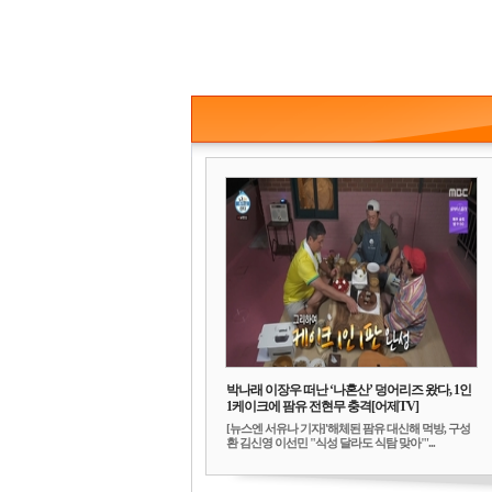
박나래 이장우 떠난 ‘나혼산’ 덩어리즈 왔다, 1인
1케이크에 팜유 전현무 충격[어제TV]
[뉴스엔 서유나 기자]'해체된 팜유 대신해 먹방, 구성
환 김신영 이선민 "식성 달라도 식탐 맞아"'...