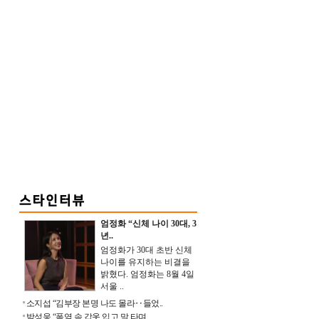
엄정화 “신체 나이 30대, 3
년..
엄정화가 30대 초반 신체
나이를 유지하는 비결을
밝혔다. 엄정화는 8월 4일
서울 ..
소지섭 “김부장 본명 나도 몰라‥들었..
박성웅 “폭염 속 갑옷 입고 말 타며 ..