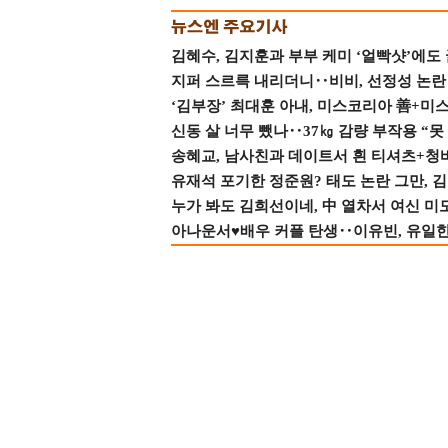
김혜수, 김지훈과 부부 케미 ‘얼빡샷’에도
지퍼 스르륵 내리더니‥비비, 선정성 논란 터
‘김부장’ 최대훈 아내, 미스코리아 善+미
신동 살 너무 뺐나‥37㎏ 감량 부작용 “못
송혜교, 남사친과 데이트서 흰 티셔츠+청
유재석 포기한 정준원? 태도 논란 그만, 김현
누가 봐도 김희선이네, 中 열차서 여신 미
아나운서♥배우 커플 탄생‥이유빈, 유일한 최