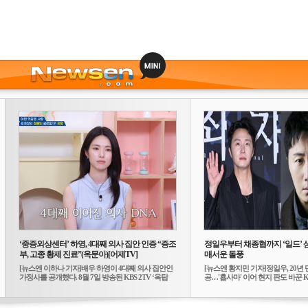
‘중증외상센터’ 하영, 4대째 의사 집안 인증 “증조
정일우부터 채종협까지 ‘일드’ 
부, 고종 황제 진료”(옥문아)[어제TV]
매서운 돌풍
[뉴스엔 이하나 기자]배우 하영이 4대째 의사 집안인
[뉴스엔 황지민 기자]정일우, 20년 
가정사를 공개했다. 8월 7일 방송된 KBS 2TV ‘옥탑
공…'횹사마' 이어 현지 판도 바꾼 K-
방...