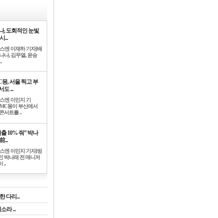
나, 도회적인 눈빛
시...
뉴스엔 이재하 기자]배
나나, 김무열, 윤승
.
C몽, 서울 찍고 부
도 ...
뉴스엔 이민지 기
]MC몽이 부산에서
콘서트를 ..
출 10% 줘” 박나
前...
뉴스엔 이민지 기자]방
인 박나래 전 매니저
 ..
 다리...
라 ...