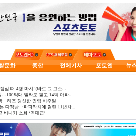
심 때 4병 마셔”(바로 그 고소...
…100억대 빌라도 팔고 14억 아파...
깜짝…리즈 갱신한 인형 비주얼
는 다정남‥파파라치에 걸린 11년차...
 비니키 소화 ‘역대급’