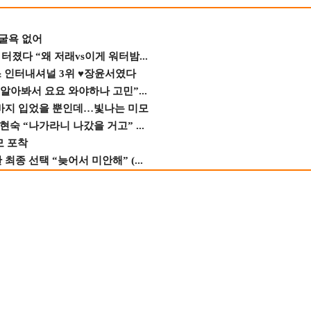
 굴욕 없어
졌다 “왜 저래vs이게 워터밤...
스 인터내셔널 3위 ♥장윤서였다
 알아봐서 요요 와야하나 고민”...
바지 입었을 뿐인데…빛나는 미모
숙 “나가라니 나갔을 거고” ...
모 포착
종 선택 “늦어서 미안해” (...