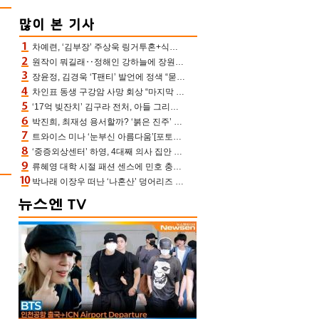
차예련, ‘김부장’ 주상욱 링거투혼+식스팩 비화 “옷 벗는데 아저씨는 안 된다고”(차장금)
원작이 뭐길래‥정해인 강하늘에 장원영까지 참여한 이 영화
장윤정, 김경욱 ‘T팬티’ 발언에 정색 “묻지 않았는데, 그것도 성희롱”(장공장)
차인표 동생 구강암 사망 회상 “마지막 순간 동생 손 잡아준 신애라, 두고두고 고마워” (신애라이프)
‘17억 빚잔치’ 김구라 전처, 아들 그리는 “나 뿐인데” 친엄마 챙기는 효심 눈길
박진희, 최재성 용서할까? ‘붉은 진주’ 오늘(7일) 결말 나온다
트와이스 미나 ‘눈부신 아름다움’[포토엔HD]
‘중증외상센터’ 하영, 4대째 의사 집안 인증 “증조부, 고종 황제 진료”(옥문아)[어제TV]
류혜영 대학 시절 패션 센스에 민호 충격 “레몬색 레깅스에 다리 없는 줄”(나혼산)
박나래 이장우 떠난 ‘나혼산’ 덩어리즈 왔다, 1인 1케이크에 팜유 전현무 충격[어제TV]