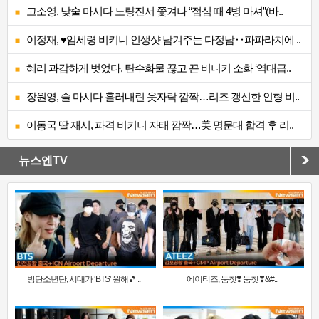
고소영, 낮술 마시다 노량진서 쫓겨나 “점심 때 4병 마셔”(바..
이정재, ♥임세령 비키니 인생샷 남겨주는 다정남‥파파라치에 ..
혜리 과감하게 벗었다, 탄수화물 끊고 끈 비니키 소화 ‘역대급..
장원영, 술 마시다 흘러내린 옷자락 깜짝…리즈 갱신한 인형 비..
이동국 딸 재시, 파격 비키니 자태 깜짝…美 명문대 합격 후 리..
뉴스엔TV
방탄소년단, 시대가 ‘BTS’ 원해🎵 ..
에이티즈, 둠칫❣️ 둠칫❣&#..