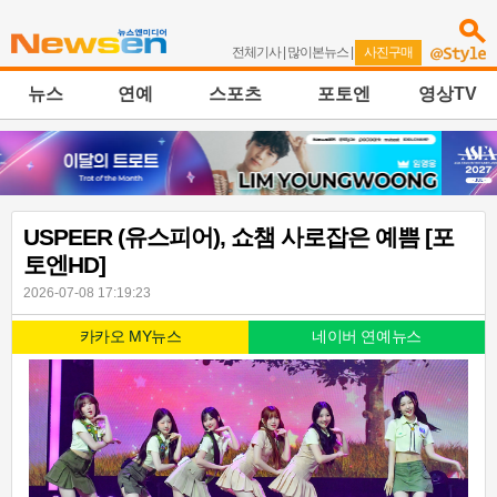
전체기사
|
많이본뉴스
|
사진구매
뉴스
연예
스포츠
포토엔
영상TV
USPEER (유스피어), 쇼챔 사로잡은 예쁨 [포
토엔HD]
2026-07-08 17:19:23
카카오 MY뉴스
네이버 연예뉴스