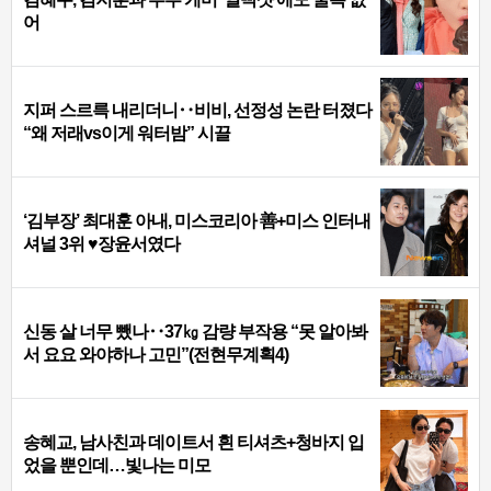
어
지퍼 스르륵 내리더니‥비비, 선정성 논란 터졌다
“왜 저래vs이게 워터밤” 시끌
‘김부장’ 최대훈 아내, 미스코리아 善+미스 인터내
셔널 3위 ♥장윤서였다
신동 살 너무 뺐나‥37㎏ 감량 부작용 “못 알아봐
서 요요 와야하나 고민”(전현무계획4)
송혜교, 남사친과 데이트서 흰 티셔츠+청바지 입
었을 뿐인데…빛나는 미모