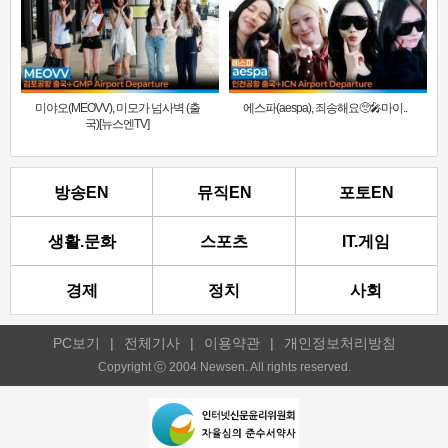
미야오(MEOVV), 미모가 넘사벽 (출
에스파(aespa), 죄송해요🥺🎤마이..
국)[뉴스엔TV]
방송EN
뮤직EN
포토EN
생활.문화
스포츠
IT.게임
경제
정치
사회
PC보기
|
전체기사
|
이용약관
|
개인정보처리방침
Copyright ⓒ 2004 Newsen. All rights reserved.