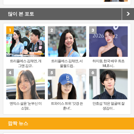
많이 본 포토
트리플에스 김채연, 개
트리플에스 김채연, 서
하지원, 한국 배우 최초
그맨 김규..
울월드컵..
MLB 시..
엔믹스 설윤 ‘눈부신 미
트와이스 쯔위 ‘갓경 쓴
안효섭 ‘작은 얼굴에 잘
소’[포..
훈녀’..
생김이 ..
깜짝 뉴스