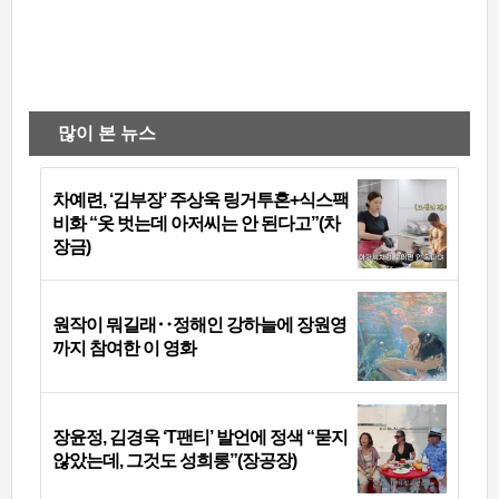
많이 본 뉴스
차예련, ‘김부장’ 주상욱 링거투혼+식스팩
비화 “옷 벗는데 아저씨는 안 된다고”(차
장금)
원작이 뭐길래‥정해인 강하늘에 장원영
까지 참여한 이 영화
장윤정, 김경욱 ‘T팬티’ 발언에 정색 “묻지
않았는데, 그것도 성희롱”(장공장)