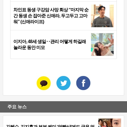
차인표 동생 구강암 사망 회상 “마지막 순
간 동생 손 잡아준 신애라, 두고두고 고마
워” (신애라이프)
이지아, 48세 생일‥관리 어떻게 하길래
놀라운 동안 미모
주요 뉴스
김혜수, 김지훈과 부부 케미 ‘얼빡샷’에도 굴욕 없