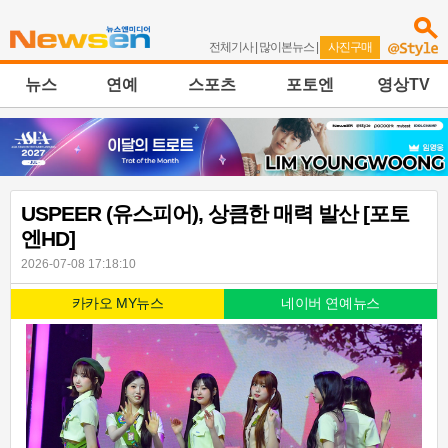
전체기사
|
많이본뉴스
|
사진구매
뉴스
연예
스포츠
포토엔
영상TV
USPEER (유스피어), 상큼한 매력 발산 [포토
엔HD]
2026-07-08 17:18:10
카카오 MY뉴스
네이버 연예뉴스