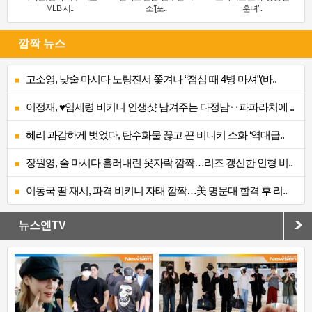
MLB 시..
소’[포..
훈녀’..
깜짝 뉴스
고소영, 낮술 마시다 노량진서 쫓겨나 “점심 때 4병 마셔”(바..
이정재, ♥임세령 비키니 인생샷 남겨주는 다정남‥파파라치에 ..
혜리 과감하게 벗었다, 탄수화물 끊고 끈 비니키 소화 ‘역대급..
장원영, 술 마시다 흘러내린 옷자락 깜짝…리즈 갱신한 인형 비..
이동국 딸 재시, 파격 비키니 자태 깜짝…美 명문대 합격 후 리..
뉴스엔TV