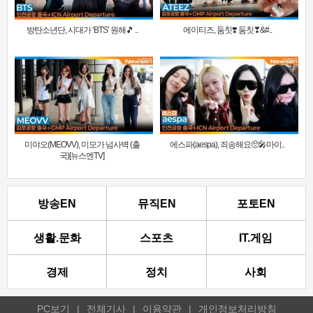
방탄소년단, 시대가 ‘BTS’ 원해🎵 ..
에이티즈, 둠칫❣️ 둠칫❣&#..
미야오(MEOVV), 미모가 넘사벽 (출
에스파(aespa), 죄송해요🥺🎤마이..
국)[뉴스엔TV]
방송EN
뮤직EN
포토EN
생활.문화
스포츠
IT.게임
경제
정치
사회
PC보기
|
전체기사
|
이용약관
|
개인정보처리방침