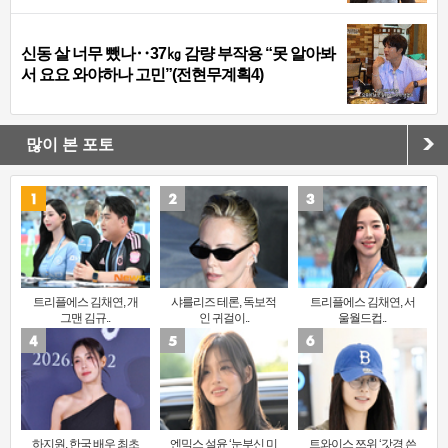
신동 살 너무 뺐나‥37㎏ 감량 부작용 “못 알아봐
서 요요 와야하나 고민”(전현무계획4)
많이 본 포토
트리플에스 김채연, 개
샤를리즈 테론, 독보적
트리플에스 김채연, 서
그맨 김규..
인 귀걸이..
울월드컵..
하지원, 한국 배우 최초
엔믹스 설윤 ‘눈부신 미
트와이스 쯔위 ‘갓경 쓴