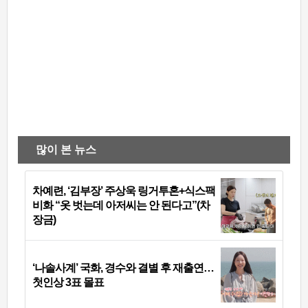
많이 본 뉴스
차예련, ‘김부장’ 주상욱 링거투혼+식스팩
비화 “옷 벗는데 아저씨는 안 된다고”(차
장금)
‘나솔사계’ 국화, 경수와 결별 후 재출연…
첫인상 3표 몰표