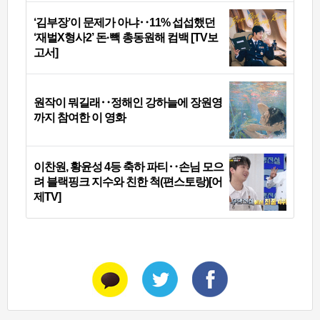
‘김부장’이 문제가 아냐‥11% 섭섭했던
‘재벌X형사2’ 돈·빽 총동원해 컴백 [TV보
고서]
원작이 뭐길래‥정해인 강하늘에 장원영
까지 참여한 이 영화
이찬원, 황윤성 4등 축하 파티‥손님 모으
려 블랙핑크 지수와 친한 척(편스토랑)[어
제TV]