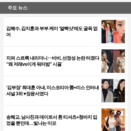
주요 뉴스
김혜수, 김지훈과 부부 케미 ‘얼빡샷’에도 굴욕 없
어
지퍼 스르륵 내리더니‥비비, 선정성 논란 터졌다
“왜 저래vs이게 워터밤” 시끌
‘김부장’ 최대훈 아내, 미스코리아 善+미스 인터내
셔널 3위 ♥장윤서였다
송혜교, 남사친과 데이트서 흰 티셔츠+청바지 입
었을 뿐인데…빛나는 미모