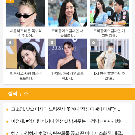
샤를리즈 테론, 독보적
트리플에스 김채연, 서
트리플에스 김채연, 개
인 귀걸이..
울월드컵..
그맨 김규..
정은채, 화사한 명사수
하지원, 한국 배우 최초
TXT 연준 ‘훈훈한 비주
[포토엔H..
MLB 시..
얼’[포..
깜짝 뉴스
고소영, 낮술 마시다 노량진서 쫓겨나 “점심 때 4병 마셔”(바..
이정재, ♥임세령 비키니 인생샷 남겨주는 다정남‥파파라치에 ..
혜리 과감하게 벗었다, 탄수화물 끊고 끈 비니키 소화 ‘역대급..