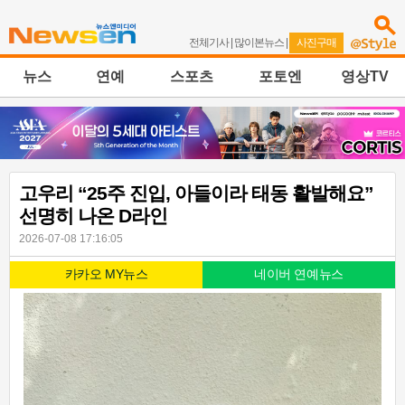
전체기사
|
많이본뉴스
|
사진구매
뉴스
연예
스포츠
포토엔
영상TV
고우리 “25주 진입, 아들이라 태동 활발해요”
선명히 나온 D라인
2026-07-08 17:16:05
카카오 MY뉴스
네이버 연예뉴스