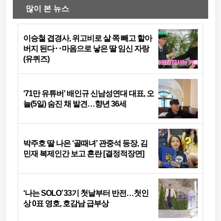
많이 본 뉴스
이승철 겹경사, 위고비로 살 쪽 빼고 할아
버지 된다‥마음으로 낳은 딸 임신 자랑
(유퀴즈)
‘71만 유튜버’ 배인규 신남성연대 대표, 오
늘(5일) 숨진 채 발견…향년 36세
박주호 딸 나은 ‘골때녀’ 관중석 등장, 김
민재 복제인간 보고 혼란 [결정적장면]
‘나는 SOLO’ 33기 첫날부터 반전…첫인
상 0표 영호, 호감남 급부상