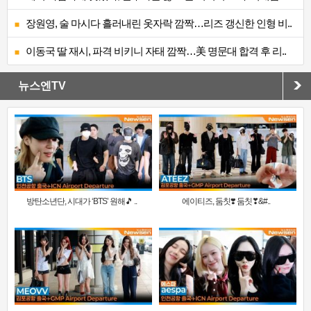
장원영, 술 마시다 흘러내린 옷자락 깜짝…리즈 갱신한 인형 비..
이동국 딸 재시, 파격 비키니 자태 깜짝…美 명문대 합격 후 리..
뉴스엔TV
방탄소년단, 시대가 ‘BTS’ 원해🎵 ..
에이티즈, 둠칫❣️ 둠칫❣&#..