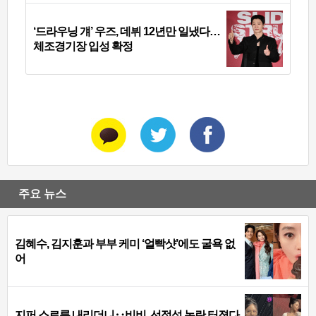
‘드라우닝 걔’ 우즈, 데뷔 12년만 일냈다…
체조경기장 입성 확정
주요 뉴스
김혜수, 김지훈과 부부 케미 ‘얼빡샷’에도 굴욕 없
어
지퍼 스르륵 내리더니‥비비, 선정성 논란 터졌다