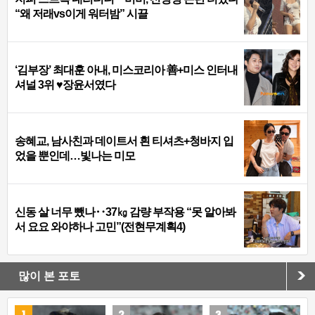
“왜 저래vs이게 워터밤” 시끌
‘김부장’ 최대훈 아내, 미스코리아 善+미스 인터내
셔널 3위 ♥장윤서였다
송혜교, 남사친과 데이트서 흰 티셔츠+청바지 입
었을 뿐인데…빛나는 미모
신동 살 너무 뺐나‥37㎏ 감량 부작용 “못 알아봐
서 요요 와야하나 고민”(전현무계획4)
많이 본 포토